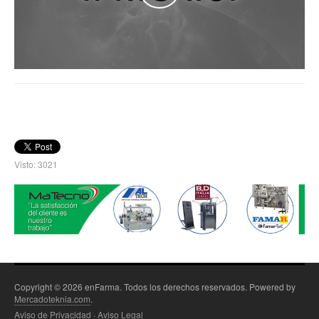
Visto: 3021
Copyright © 2026 enFarma. Todos los derechos reservados. Powered by
Mercadoteknia.com
.
Aviso de Privacidad
·
Aviso Legal