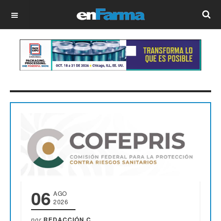
OFF CANVAS
06
AGO
2026
por
REDACCIÓN C