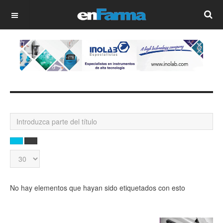
OFF CANVAS
Introduzca
parte
del
BUSCAR
LIMPIAR
título
Cantidad
a
mostrar
No hay elementos que hayan sido etiquetados con esto