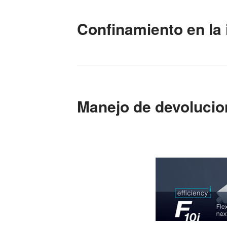
del
título
Confinamiento en la 
Manejo de devolucio