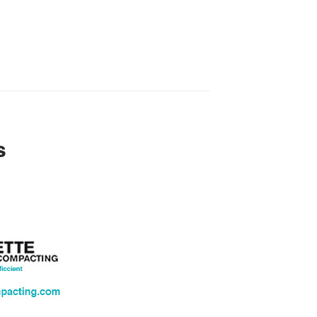
mostrar
s