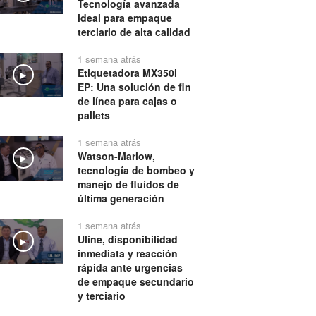
Tecnología avanzada
ideal para empaque
terciario de alta calidad
1 semana atrás
Etiquetadora MX350i
Play
EP: Una solución de fin
de línea para cajas o
pallets
1 semana atrás
Watson-Marlow,
Play
tecnología de bombeo y
manejo de fluídos de
última generación
1 semana atrás
Uline, disponibilidad
Play
inmediata y reacción
rápida ante urgencias
de empaque secundario
y terciario