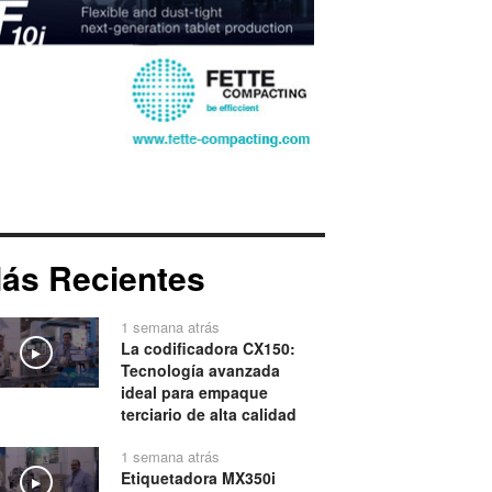
ás Recientes
1 semana atrás
La codificadora CX150:
Play
Tecnología avanzada
ideal para empaque
terciario de alta calidad
1 semana atrás
Etiquetadora MX350i
Play