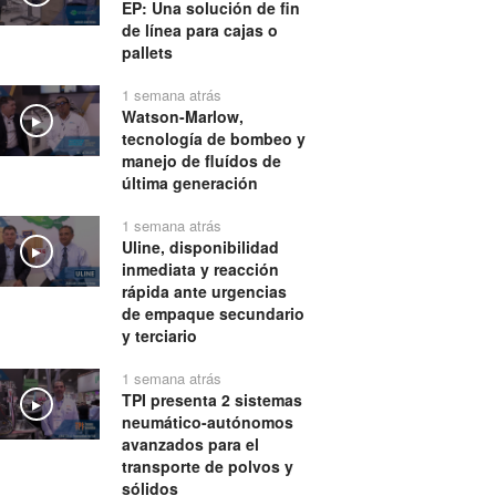
EP: Una solución de fin
de línea para cajas o
pallets
1 semana atrás
Watson-Marlow,
Play
tecnología de bombeo y
manejo de fluídos de
última generación
1 semana atrás
Uline, disponibilidad
Play
inmediata y reacción
rápida ante urgencias
de empaque secundario
y terciario
1 semana atrás
TPI presenta 2 sistemas
Play
neumático-autónomos
avanzados para el
transporte de polvos y
sólidos