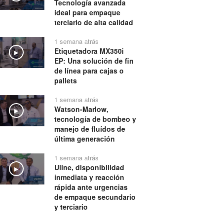
Tecnología avanzada
ideal para empaque
terciario de alta calidad
1 semana atrás
Etiquetadora MX350i
Play
EP: Una solución de fin
de línea para cajas o
pallets
1 semana atrás
Watson-Marlow,
Play
tecnología de bombeo y
manejo de fluídos de
última generación
1 semana atrás
Uline, disponibilidad
Play
inmediata y reacción
rápida ante urgencias
de empaque secundario
y terciario