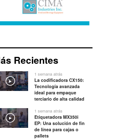
ás Recientes
1 semana atrás
La codificadora CX150:
Play
Tecnología avanzada
ideal para empaque
terciario de alta calidad
1 semana atrás
Etiquetadora MX350i
Play
EP: Una solución de fin
de línea para cajas o
pallets