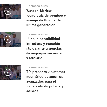
1 semana atrás
Watson-Marlow,
Play
tecnología de bombeo y
manejo de fluídos de
última generación
1 semana atrás
Uline, disponibilidad
Play
inmediata y reacción
rápida ante urgencias
de empaque secundario
y terciario
1 semana atrás
TPI presenta 2 sistemas
Play
neumático-autónomos
avanzados para el
transporte de polvos y
sólidos