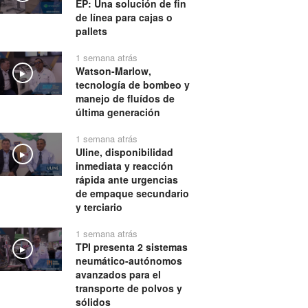
EP: Una solución de fin
de línea para cajas o
pallets
1 semana atrás
Watson-Marlow,
Play
tecnología de bombeo y
manejo de fluídos de
última generación
1 semana atrás
Uline, disponibilidad
Play
inmediata y reacción
rápida ante urgencias
de empaque secundario
y terciario
1 semana atrás
TPI presenta 2 sistemas
Play
neumático-autónomos
avanzados para el
transporte de polvos y
sólidos