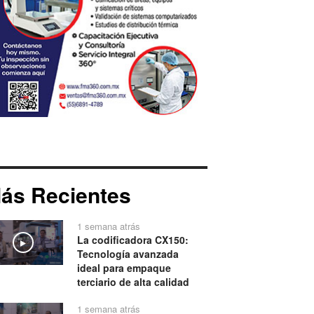
ás Recientes
1 semana atrás
La codificadora CX150:
Play
Tecnología avanzada
ideal para empaque
terciario de alta calidad
1 semana atrás