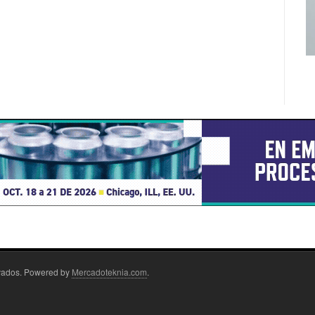
rvados. Powered by
Mercadoteknia.com
.