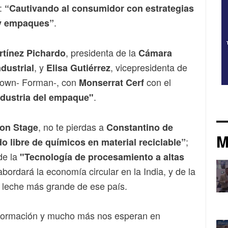
a:
“Cautivando al consumidor con estrategias
.
 y empaques”
, presidenta de la
rtínez Pichardo
Cámara
, y
, vicepresidenta de
ndustrial
Elisa Gutiérrez
own- Forman-, con
con el
Monserrat Cerf
.
ndustria del empaque"
, no te pierdas a
ion Stage
Constantino de
M
;
o libre de químicos en material reciclable”
de la
"Tecnología de procesamiento a altas
bordará la economía circular en la India, y de la
de leche más grande de ese país.
información y mucho más nos esperan en