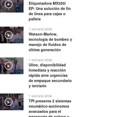
Etiquetadora MX350i
Play
EP: Una solución de fin
de línea para cajas o
pallets
1 semana atrás
Watson-Marlow,
Play
tecnología de bombeo y
manejo de fluídos de
última generación
1 semana atrás
Uline, disponibilidad
Play
inmediata y reacción
rápida ante urgencias
de empaque secundario
y terciario
1 semana atrás
TPI presenta 2 sistemas
Play
neumático-autónomos
avanzados para el
transporte de polvos y