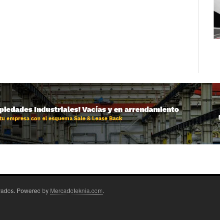
rvados. Powered by
Mercadoteknia.com
.