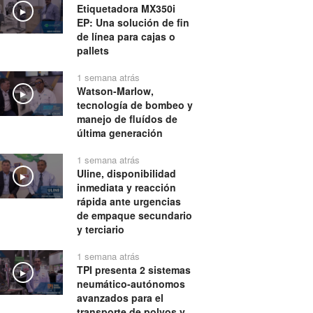
Etiquetadora MX350i
Play
EP: Una solución de fin
de línea para cajas o
pallets
1 semana atrás
Watson-Marlow,
Play
tecnología de bombeo y
manejo de fluídos de
última generación
1 semana atrás
Uline, disponibilidad
Play
inmediata y reacción
rápida ante urgencias
de empaque secundario
y terciario
1 semana atrás
TPI presenta 2 sistemas
Play
neumático-autónomos
avanzados para el
transporte de polvos y