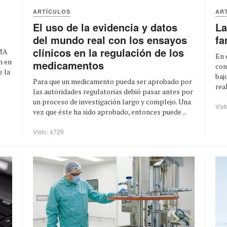
AR
ARTÍCULOS
La
El uso de la evidencia y datos
fa
del mundo real con los ensayos
clínicos en la regulación de los
RMA
En 
n en
medicamentos
con
e la
baj
Para que un medicamento pueda ser aprobado por
rea
las autoridades regulatorias debió pasar antes por
un proceso de investigación largo y complejo. Una
Vist
vez que éste ha sido aprobado, entonces puede ...
Visto: 4729