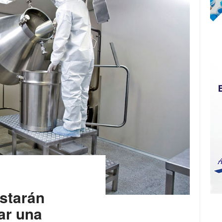
starán
ar una