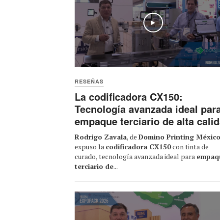
Play
RESEÑAS
La codificadora CX150:
Tecnología avanzada ideal par
empaque terciario de alta cali
Rodrigo Zavala
, de
Domino Printing Méxic
expuso la
codificadora CX150
con tinta de
curado, tecnología avanzada ideal para
empaq
terciario de
...