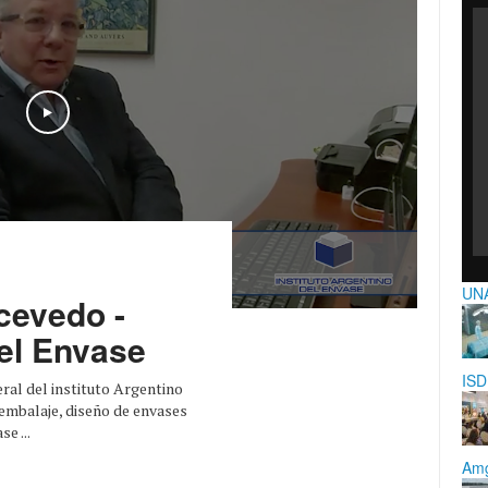
Play
UNA
cevedo -
del Envase
ISD
al del instituto Argentino
embalaje, diseño de envases
e ...
Amg