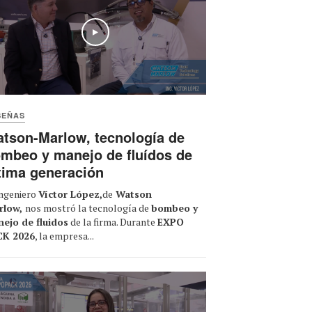
Play
Play
TPI presenta 2 sistemas
SEÑAS
neumático-autónomos
avanzados para el transporte
tson-Marlow, tecnología de
de polvos y sólidos
mbeo y manejo de fluídos de
tima generación
ingeniero
Víctor López,
de
Watson
Play
rlow,
nos mostró la tecnología de
bombeo y
ejo de fluidos
de la firma. Durante
EXPO
CK 2026
, la empresa...
Marchesini Group presenta
"Integra 320", blisteadora y
estuchadora para automatizar
el envasado en PVC