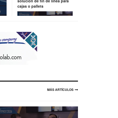
solución de fin de línea para
cajas o pallets
Play
Watson-Marlow, tecnología de
bombeo y manejo de fluídos
de última generación
Play
MÁS ARTÍCULOS
Uline, disponibilidad
inmediata y reacción rápida
ante urgencias de empaque
secundario y terciario