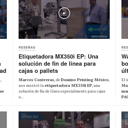
Play
RESEÑAS
RE
Etiquetadora MX350i EP: Una
Wa
solución de fin de línea para
bo
a
cajas o pallets
úl
dad
Marcos Contreras
, de
Domino Printing México
,
El 
o
,
nos mostró la
etiquetadora MX350i EP
, una
Ma
solución de fin de línea especialmente para cajas
man
ue
o...
PA