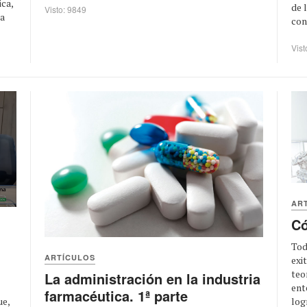
ica,
de 
Visto: 9849
 a
con
Vist
AR
Có
Tod
ARTÍCULOS
exi
teo
La administración en la industria
ent
farmacéutica. 1ª parte
ue,
logr