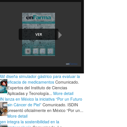
M diseña simulador gástrico para evaluar la
eficacia de medicamentos
Comunicado.
Expertos del Instituto de Ciencias
Aplicadas y Tecnología...
More detail
IN lanza en México la iniciativa “Por un Futuro
sin Cáncer de Piel”
Comunicado. ISDIN
presentó oficialmente en México “Por un...
More detail
en integra la sostenibilidad en la