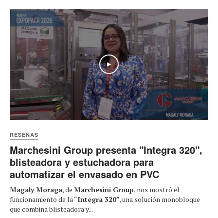
Play
RESEÑAS
Marchesini Group presenta "Integra 320",
blisteadora y estuchadora para
automatizar el envasado en PVC
Magaly Moraga
, de
Marchesini Group
, nos mostró el
funcionamiento de la “
Integra 320
”, una solución monobloque
que combina blisteadora y...