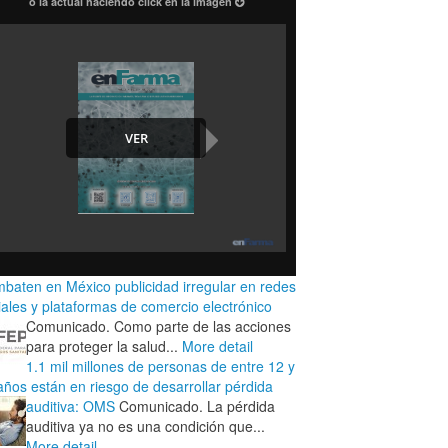
o la actual haciendo click en la imagen
baten en México publicidad irregular en redes
iales y plataformas de comercio electrónico
Comunicado. Como parte de las acciones
para proteger la salud...
More detail
1.1 mil millones de personas de entre 12 y
años están en riesgo de desarrollar pérdida
auditiva: OMS
Comunicado. La pérdida
auditiva ya no es una condición que...
More detail