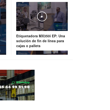
Play
Etiquetadora MX350i EP: Una
solución de fin de línea para
cajas o pallets
Play
Watson-Marlow, tecnología de
bombeo y manejo de fluídos
de última generación