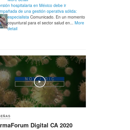
ersión hospitalaria en México debe ir
mpañada de una gestión operativa sólida:
especialista
Comunicado. En un momento
coyuntural para el sector salud en...
More
detail
Play
SEÑAS
rmaForum Digital CA 2020