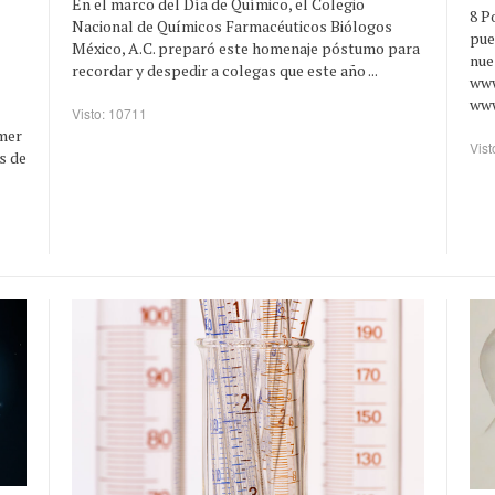
En el marco del Día de Químico, el Colegio
8 P
Nacional de Químicos Farmacéuticos Biólogos
pue
México, A.C. preparó este homenaje póstumo para
nue
recordar y despedir a colegas que este año ...
ww
www
Visto: 10711
imer
Vist
s de