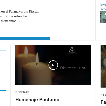
Inv
aco
a en el FarmaForum Digital
a plática sobre los
alezcamos ...
Play
RESEÑAS
RE
Homenaje Póstumo
Fa