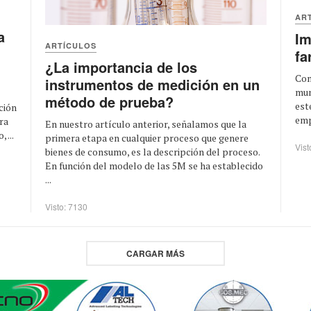
AR
a
Im
ARTÍCULOS
fa
¿La importancia de los
Com
instrumentos de medición en un
mun
método de prueba?
est
ción
emp
ra
En nuestro artículo anterior, señalamos que la
 ...
primera etapa en cualquier proceso que genere
Vist
bienes de consumo, es la descripción del proceso.
En función del modelo de las 5M se ha establecido
...
Visto: 7130
CARGAR MÁS