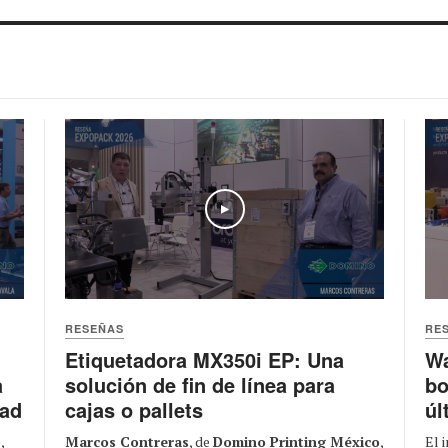
Play
RESEÑAS
RE
Etiquetadora MX350i EP: Una
Wa
solución de fin de línea para
bo
a
cajas o pallets
úl
dad
Marcos Contreras
, de
Domino Printing México
,
El 
o
,