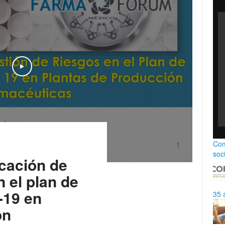
Play
Com
soc
cación de
n el plan de
-19 en
35 
ón