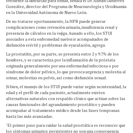
frecuente la dificultad para orinar, señala el Dr. Adrián Gutiérrez
González, director del Programa de Neurourología y Urodinamia
en la Universidad Autónoma de Nuevo León.
De no tratarse oportunamente, la HPB puede generar
complicaciones como retención urinaria, insuficiencia renal y
presencia de cálculos en la vejiga. Aunado a ello, los STUI
asociados a esta enfermedad suelen ir acompañados de
disfunción eréctil y problemas de eyaculación, agrega.
La prostatitis, por su parte, se presenta entre 2 y 9.7% de los
hombres, y se caracteriza por la inflamación de la próstata
originada generalmente por una enfermedad infecciosa o por
síndrome de dolor pélvico, lo que provoca urgencia y molestia al
orinar, molestias en pelvis, así como disfunción sexual.
Si bien, el manejo de los STUI puede variar según su intensidad, la
edad y el perfil de cada paciente, actualmente existen
alternativas naturales con respaldo clínico que actúan sobre las
causas funcionales del agrandamiento prostático y pueden
acompañar al tratamiento médico desde las fases tempranas
hasta las más avanzadas.
"El primer paso para cuidar la salud prostática es reconocer que
los síntomas urinarios persistentes no son una consecuencia