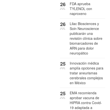
26
FDA aprueba
TYLENOL con
JUL
naproxeno
26
Lilac Biosciences y
Soin Neuroscience
JUL
publicarán una
revisión clínica sobre
biomarcadores de
ARN para dolor
neuropático
25
Innovación médica
amplía opciones para
JUL
tratar aneurismas
cerebrales complejos
en México
25
EMA recomienda
aprobar vacuna de
JUL
HIPRA contra Covid-
19 adaptada a