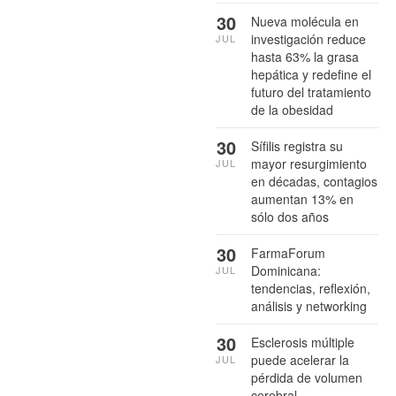
30
Nueva molécula en
investigación reduce
JUL
hasta 63% la grasa
hepática y redefine el
futuro del tratamiento
de la obesidad
30
Sífilis registra su
mayor resurgimiento
JUL
en décadas, contagios
aumentan 13% en
sólo dos años
30
FarmaForum
Dominicana:
JUL
tendencias, reflexión,
análisis y networking
30
Esclerosis múltiple
puede acelerar la
JUL
pérdida de volumen
cerebral