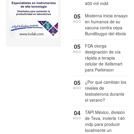
400 mil mdd
05
Moderna inicia ensayo
en humanos de su
AGO
vacuna contra cepa
Bundibugyo del ébola
05
FDA otorga
designación de vía
AGO
rápida a terapia
celular de Xellsmart
para Parkinson
05
¿Por qué cambian los
niveles de
AGO
testosterona durante
el verano?
04
TAPI México, división
de Teva, invierte 140
AGO
mdp para producir
localmente un