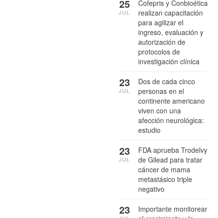
25
Cofepris y Conbioética
realizan capacitación
JUL
para agilizar el
ingreso, evaluación y
autorización de
protocolos de
investigación clínica
23
Dos de cada cinco
personas en el
JUL
continente americano
viven con una
afección neurológica:
estudio
23
FDA aprueba Trodelvy
de Gilead para tratar
JUL
cáncer de mama
metastásico triple
negativo
23
Importante monitorear
JUL