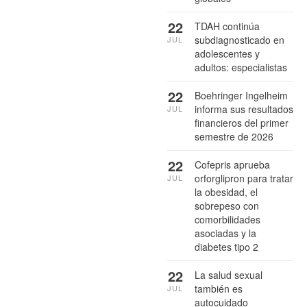
22
TDAH continúa
subdiagnosticado en
JUL
adolescentes y
adultos: especialistas
22
Boehringer Ingelheim
informa sus resultados
JUL
financieros del primer
semestre de 2026
22
Cofepris aprueba
orforglipron para tratar
JUL
la obesidad, el
sobrepeso con
comorbilidades
asociadas y la
diabetes tipo 2
22
La salud sexual
también es
JUL
autocuidado