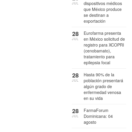
dispositivos médicos
JUL
que México produce
se destinan a
exportación
28
Eurofarma presenta
en México solicitud de
JUL
registro para XCOPRI
(cenobamato),
tratamiento para
epilepsia focal
28
Hasta 90% de la
población presentará
JUL
algún grado de
enfermedad venosa
en su vida
28
FarmaForum
Dominicana: 04
JUL
agosto