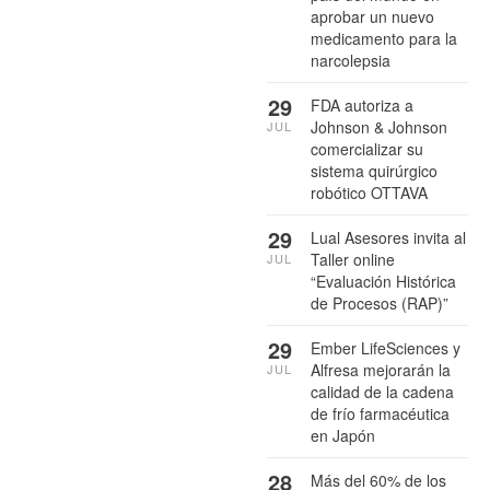
aprobar un nuevo
medicamento para la
narcolepsia
29
FDA autoriza a
Johnson & Johnson
JUL
comercializar su
sistema quirúrgico
robótico OTTAVA
29
Lual Asesores invita al
Taller online
JUL
“Evaluación Histórica
de Procesos (RAP)”
29
Ember LifeSciences y
Alfresa mejorarán la
JUL
calidad de la cadena
de frío farmacéutica
en Japón
28
Más del 60% de los