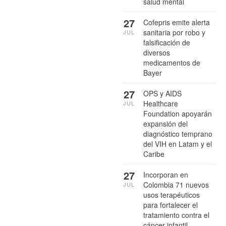
salud mental
27
Cofepris emite alerta
sanitaria por robo y
JUL
falsificación de
diversos
medicamentos de
Bayer
27
OPS y AIDS
Healthcare
JUL
Foundation apoyarán
expansión del
diagnóstico temprano
del VIH en Latam y el
Caribe
27
Incorporan en
Colombia 71 nuevos
JUL
usos terapéuticos
para fortalecer el
tratamiento contra el
cáncer infantil