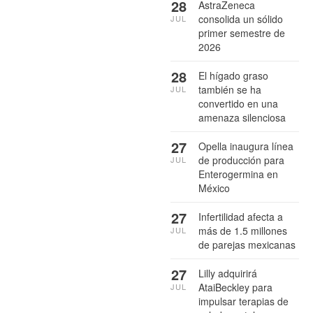
28
AstraZeneca
consolida un sólido
JUL
primer semestre de
2026
28
El hígado graso
también se ha
JUL
convertido en una
amenaza silenciosa
27
Opella inaugura línea
de producción para
JUL
Enterogermina en
México
27
Infertilidad afecta a
más de 1.5 millones
JUL
de parejas mexicanas
27
Lilly adquirirá
AtaiBeckley para
JUL
impulsar terapias de