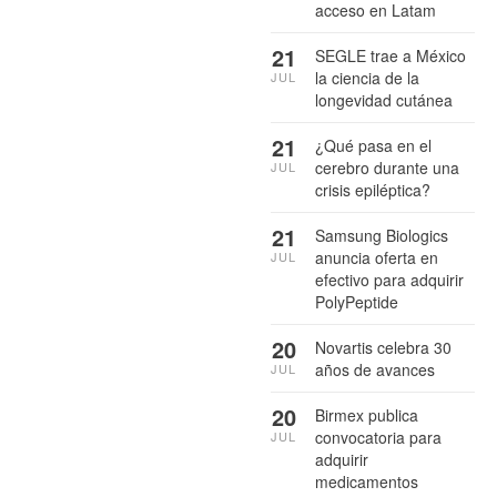
acceso en Latam
21
SEGLE trae a México
la ciencia de la
JUL
longevidad cutánea
21
¿Qué pasa en el
cerebro durante una
JUL
crisis epiléptica?
21
Samsung Biologics
anuncia oferta en
JUL
efectivo para adquirir
PolyPeptide
20
Novartis celebra 30
años de avances
JUL
20
Birmex publica
convocatoria para
JUL
adquirir
medicamentos