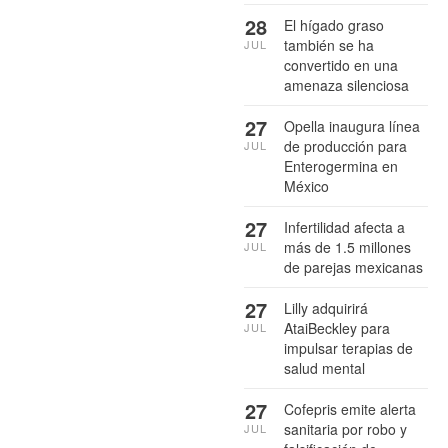
28
El hígado graso
también se ha
JUL
convertido en una
amenaza silenciosa
27
Opella inaugura línea
de producción para
JUL
Enterogermina en
México
27
Infertilidad afecta a
más de 1.5 millones
JUL
de parejas mexicanas
27
Lilly adquirirá
AtaiBeckley para
JUL
impulsar terapias de
salud mental
27
Cofepris emite alerta
sanitaria por robo y
JUL