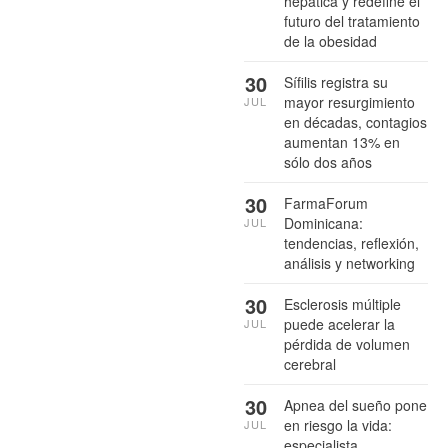
hepática y redefine el
futuro del tratamiento
de la obesidad
30
Sífilis registra su
mayor resurgimiento
JUL
en décadas, contagios
aumentan 13% en
sólo dos años
30
FarmaForum
Dominicana:
JUL
tendencias, reflexión,
análisis y networking
30
Esclerosis múltiple
puede acelerar la
JUL
pérdida de volumen
cerebral
30
Apnea del sueño pone
en riesgo la vida:
JUL
especialista