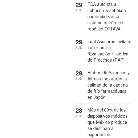
29
FDA autoriza a
Johnson & Johnson
JUL
comercializar su
sistema quirúrgico
robótico OTTAVA
29
Lual Asesores invita al
Taller online
JUL
“Evaluación Histórica
de Procesos (RAP)”
29
Ember LifeSciences y
Alfresa mejorarán la
JUL
calidad de la cadena
de frío farmacéutica
en Japón
28
Más del 60% de los
dispositivos médicos
JUL
que México produce
se destinan a
exportación