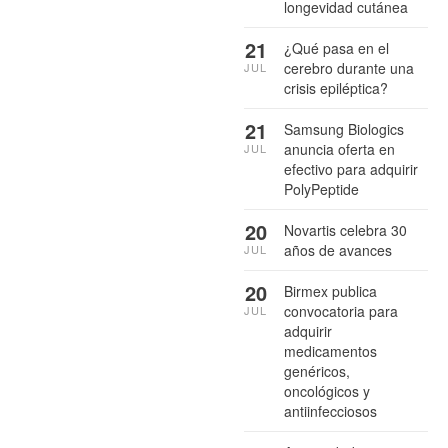
longevidad cutánea
21
¿Qué pasa en el
cerebro durante una
JUL
crisis epiléptica?
21
Samsung Biologics
anuncia oferta en
JUL
efectivo para adquirir
PolyPeptide
20
Novartis celebra 30
años de avances
JUL
20
Birmex publica
convocatoria para
JUL
adquirir
medicamentos
genéricos,
oncológicos y
antiinfecciosos