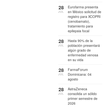
28
Eurofarma presenta
en México solicitud de
JUL
registro para XCOPRI
(cenobamato),
tratamiento para
epilepsia focal
28
Hasta 90% de la
población presentará
JUL
algún grado de
enfermedad venosa
en su vida
28
FarmaForum
Dominicana: 04
JUL
agosto
28
AstraZeneca
consolida un sólido
JUL
primer semestre de
2026