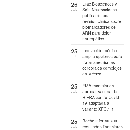
26
Lilac Biosciences y
Soin Neuroscience
JUL
publicarán una
revisión clínica sobre
biomarcadores de
ARN para dolor
neuropático
25
Innovación médica
amplía opciones para
JUL
tratar aneurismas
cerebrales complejos
en México
25
EMA recomienda
aprobar vacuna de
JUL
HIPRA contra Covid-
19 adaptada a
variante XFG.1.1
25
Roche informa sus
resultados financieros
JUL