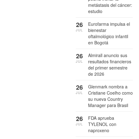
metástasis del cáncer:
estudio
26
Eurofarma impulsa el
bienestar
JUL
oftalmológico infantil
en Bogotá
26
Almirall anuncio sus
resultados financieros
JUL
del primer semestre
de 2026
26
Glenmark nombra a
Cristiane Coelho como
JUL
su nueva Country
Manager para Brasil
26
FDA aprueba
TYLENOL con
JUL
naproxeno