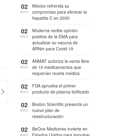
02
México refrenda su
compromiso para eliminar la
AGO
hepatitis C en 2030
02
Moderna recibe opinión
positiva de la EMA para
AGO
actualizar su vacuna de
ARNm para Covid-19
02
ANMAT autoriza la venta libre
de 10 medicamentos que
AGO
requerían receta médica
02
FDA aprueba el primer
producto de plasma liofilizado
AGO
02
Boston Scientific presenta un
nuevo plan de
AGO
reestructuración
02
BeOne Medicines invierte en
Estados Unidos para impulsar
AGO