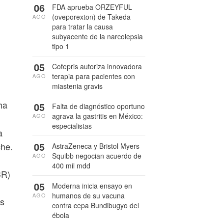
06
FDA aprueba ORZEYFUL
(oveporexton) de Takeda
AGO
para tratar la causa
subyacente de la narcolepsia
tipo 1
05
Cofepris autoriza innovadora
terapia para pacientes con
AGO
miastenia gravis
ha
05
Falta de diagnóstico oportuno
agrava la gastritis en México:
AGO
especialistas
a
05
che.
AstraZeneca y Bristol Myers
Squibb negocian acuerdo de
AGO
400 mil mdd
CR)
05
Moderna inicia ensayo en
humanos de su vacuna
AGO
os
contra cepa Bundibugyo del
ébola