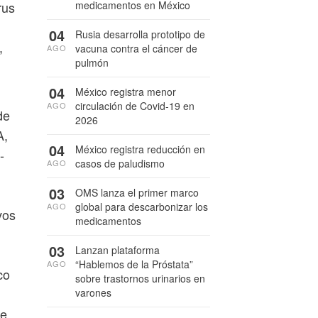
medicamentos en México
rus
04
Rusia desarrolla prototipo de
,
vacuna contra el cáncer de
AGO
pulmón
04
México registra menor
circulación de Covid-19 en
AGO
de
2026
A,
04
México registra reducción en
-
casos de paludismo
AGO
03
OMS lanza el primer marco
global para descarbonizar los
AGO
vos
medicamentos
03
Lanzan plataforma
“Hablemos de la Próstata”
AGO
co
sobre trastornos urinarios en
varones
ne