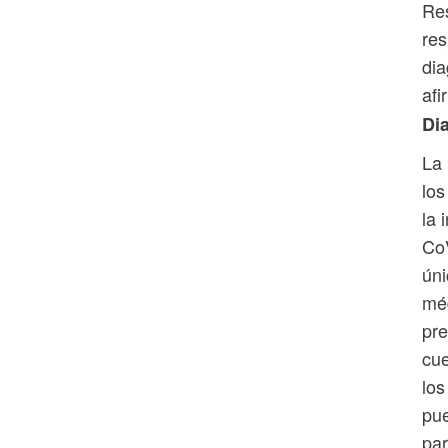
Res
res
dia
af
Di
La 
los
la 
CoV
úni
méd
pre
cue
los
pue
par