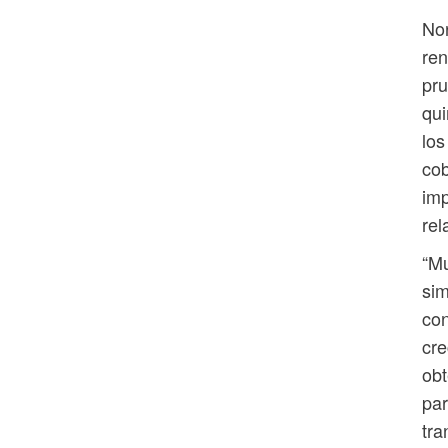
Nor
ren
pru
qui
los
cob
im
rel
“M
sim
con
cre
obt
par
tra