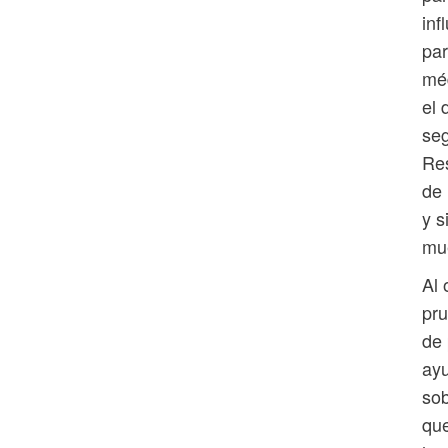
inf
par
méd
el 
seg
Res
de 
y s
mue
Al 
pru
de 
ayu
sob
que