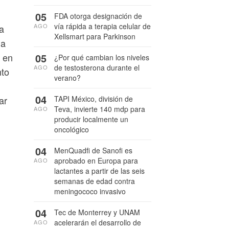
05
FDA otorga designación de
vía rápida a terapia celular de
AGO
a
Xellsmart para Parkinson
 a
05
o en
¿Por qué cambian los niveles
de testosterona durante el
AGO
nto
verano?
04
TAPI México, división de
ar
Teva, invierte 140 mdp para
AGO
producir localmente un
oncológico
04
MenQuadfi de Sanofi es
aprobado en Europa para
AGO
lactantes a partir de las seis
semanas de edad contra
meningococo invasivo
04
Tec de Monterrey y UNAM
acelerarán el desarrollo de
AGO