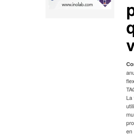
v
Co
anu
fle
TAG
La 
uti
mul
pro
en