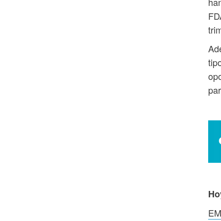
han
FDA
tri
Ade
tip
opo
par
Ho
EMA