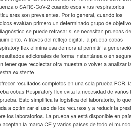
luenza o SARS-CoV-2 cuando esos virus respiratorios
ticulares son prevalentes. Por lo general, cuando los
icos evalúan primero un determinado grupo de objetivo
diagnóstico se puede retrasar si se necesitan pruebas d
uimiento. A través del reflejo digital, la prueba cobas
piratory flex elimina esa demora al permitir la generaci
resultados adicionales de forma instantánea o en segu
in tener que recolectar otra muestra o volver a analizar l
stra existente.
ofrecer resultados completos en una sola prueba PCR, l
eba cobas Respiratory flex evita la necesidad de varios 
prueba. Esto simplifica la logística del laboratorio, lo que
da a optimizar el uso de los recursos y a reducir la pres
re los laboratorios. La prueba ya está disponible en paí
 aceptan la marca CE y varios países de todo el mundo