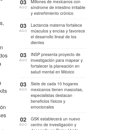
03
Millones de mexicanos con
síndrome de intestino irritable
AGO
y estreñimiento crónico
s,
03
Lactancia materna fortalece
e
músculos y encías y favorece
AGO
el desarrollo lineal de los
dientes
ón
03
INSP presenta proyecto de
ndos
investigación para mapear y
AGO
a
fortalecer la planeación en
salud mental en México
a
03
Siete de cada 10 hogares
mexicanos tienen mascotas,
AGO
kits
especialistas destacan
beneficios físicos y
ión
emocionales
ses
02
GSK establecerá un nuevo
centro de investigación y
AGO