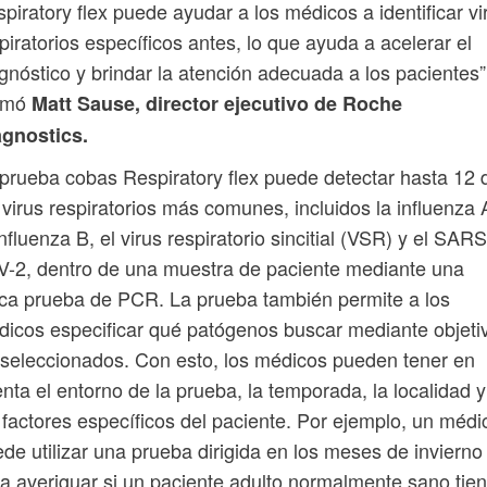
piratory flex puede ayudar a los médicos a identificar vi
piratorios específicos antes, lo que ayuda a acelerar el
gnóstico y brindar la atención adecuada a los pacientes”
irmó
Matt Sause, director ejecutivo de Roche
agnostics.
prueba cobas Respiratory flex puede detectar hasta 12 
 virus respiratorios más comunes, incluidos la influenza 
influenza B, el virus respiratorio sincitial (VSR) y el SARS
-2, dentro de una muestra de paciente mediante una
ca prueba de PCR. La prueba también permite a los
icos especificar qué patógenos buscar mediante objeti
seleccionados. Con esto, los médicos pueden tener en
nta el entorno de la prueba, la temporada, la localidad y
 factores específicos del paciente. Por ejemplo, un médi
de utilizar una prueba dirigida en los meses de invierno
a averiguar si un paciente adulto normalmente sano tie