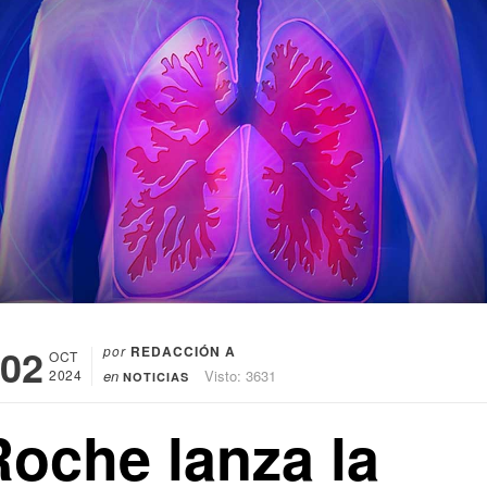
02
por
REDACCIÓN A
OCT
2024
en
Visto: 3631
NOTICIAS
Roche lanza la