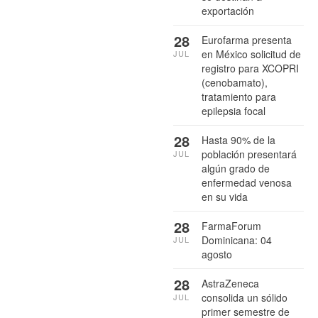
exportación
28
Eurofarma presenta
en México solicitud de
JUL
registro para XCOPRI
(cenobamato),
tratamiento para
epilepsia focal
28
Hasta 90% de la
población presentará
JUL
algún grado de
enfermedad venosa
en su vida
28
FarmaForum
Dominicana: 04
JUL
agosto
28
AstraZeneca
consolida un sólido
JUL
primer semestre de