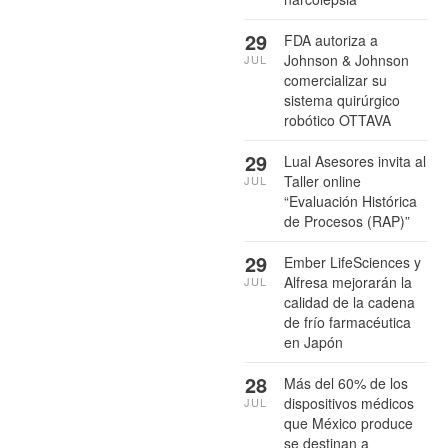
29
FDA autoriza a
Johnson & Johnson
JUL
comercializar su
sistema quirúrgico
robótico OTTAVA
29
Lual Asesores invita al
Taller online
JUL
“Evaluación Histórica
de Procesos (RAP)”
29
Ember LifeSciences y
Alfresa mejorarán la
JUL
calidad de la cadena
de frío farmacéutica
en Japón
28
Más del 60% de los
dispositivos médicos
JUL
que México produce
se destinan a