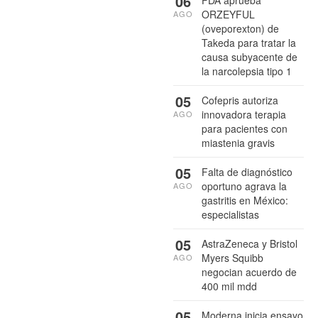
06
ORZEYFUL
AGO
(oveporexton) de
Takeda para tratar la
causa subyacente de
la narcolepsia tipo 1
05
Cofepris autoriza
innovadora terapia
AGO
para pacientes con
miastenia gravis
05
Falta de diagnóstico
oportuno agrava la
AGO
gastritis en México:
especialistas
05
AstraZeneca y Bristol
Myers Squibb
AGO
negocian acuerdo de
400 mil mdd
05
Moderna inicia ensayo