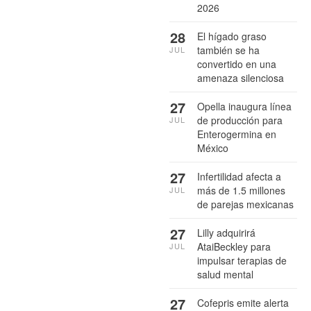
2026
28
El hígado graso
también se ha
JUL
convertido en una
amenaza silenciosa
27
Opella inaugura línea
de producción para
JUL
Enterogermina en
México
27
Infertilidad afecta a
más de 1.5 millones
JUL
de parejas mexicanas
27
Lilly adquirirá
AtaiBeckley para
JUL
impulsar terapias de
salud mental
27
Cofepris emite alerta