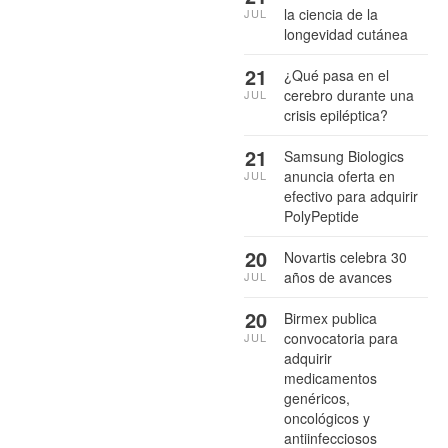
la ciencia de la
JUL
longevidad cutánea
21
¿Qué pasa en el
cerebro durante una
JUL
crisis epiléptica?
21
Samsung Biologics
anuncia oferta en
JUL
efectivo para adquirir
PolyPeptide
20
Novartis celebra 30
años de avances
JUL
20
Birmex publica
convocatoria para
JUL
adquirir
medicamentos
genéricos,
oncológicos y
antiinfecciosos