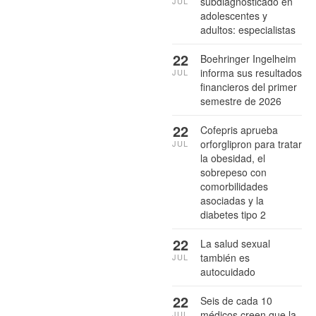
subdiagnosticado en
JUL
adolescentes y
adultos: especialistas
22
Boehringer Ingelheim
informa sus resultados
JUL
financieros del primer
semestre de 2026
22
Cofepris aprueba
orforglipron para tratar
JUL
la obesidad, el
sobrepeso con
comorbilidades
asociadas y la
diabetes tipo 2
22
La salud sexual
también es
JUL
autocuidado
22
Seis de cada 10
médicos creen que la
JUL