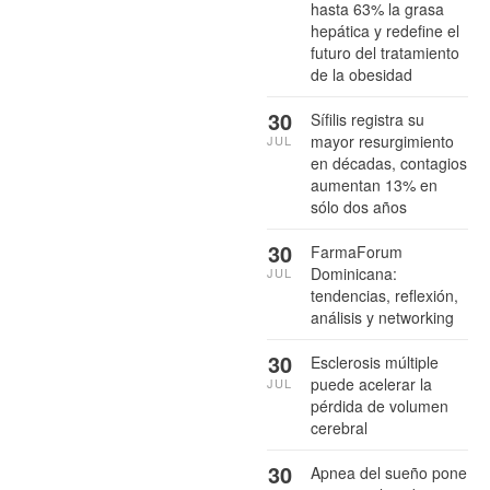
hasta 63% la grasa
hepática y redefine el
futuro del tratamiento
de la obesidad
30
Sífilis registra su
mayor resurgimiento
JUL
en décadas, contagios
aumentan 13% en
sólo dos años
30
FarmaForum
Dominicana:
JUL
tendencias, reflexión,
análisis y networking
30
Esclerosis múltiple
puede acelerar la
JUL
pérdida de volumen
cerebral
30
Apnea del sueño pone