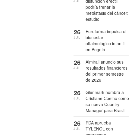
disfunción eréctil
JUL
podría frenar la
metástasis del cáncer:
estudio
26
Eurofarma impulsa el
bienestar
JUL
oftalmológico infantil
en Bogotá
26
Almirall anuncio sus
resultados financieros
JUL
del primer semestre
de 2026
26
Glenmark nombra a
Cristiane Coelho como
JUL
su nueva Country
Manager para Brasil
26
FDA aprueba
TYLENOL con
JUL
naproxeno