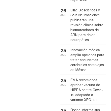
26
Lilac Biosciences y
Soin Neuroscience
JUL
publicarán una
revisión clínica sobre
biomarcadores de
ARN para dolor
neuropático
25
Innovación médica
amplía opciones para
JUL
tratar aneurismas
cerebrales complejos
en México
25
EMA recomienda
aprobar vacuna de
JUL
HIPRA contra Covid-
19 adaptada a
variante XFG.1.1
25
Roche informa sus