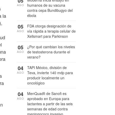
05
Moderna inicia ensayo en
humanos de su vacuna
AGO
s
contra cepa Bundibugyo del
 la
ébola
),
05
FDA otorga designación de
vía rápida a terapia celular de
AGO
Xellsmart para Parkinson
lud
l
05
¿Por qué cambian los niveles
una
de testosterona durante el
AGO
verano?
ora
04
TAPI México, división de
Teva, invierte 140 mdp para
AGO
a
producir localmente un
ra
oncológico
04
MenQuadfi de Sanofi es
aprobado en Europa para
AGO
lactantes a partir de las seis
ón
semanas de edad contra
meningococo invasivo