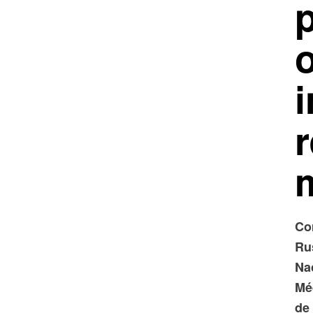
i
Co
Rus
Na
Mé
de 