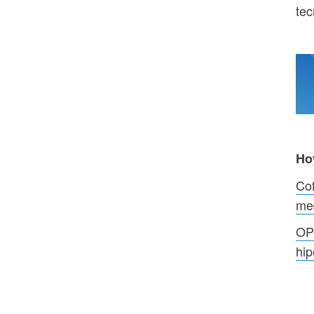
tec
Ho
Cof
me
OP
hip