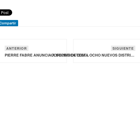
Compartir
ANTERIOR
SIGUIENTE
PIERRE FABRE ANUNCIA A SOLISTICA COMO SU NUEVO SOCIO ESTRATÉGICO EN LOGÍSTICA EN MÉXICO
COFEPRIS DETECTA OCHO NUEVOS DISTRIBUIDORES IRREGULARES DE MEDICAMENTOS