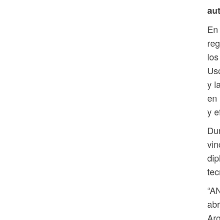
aut
En
reg
los
Uso
y l
en 
y e
Dur
vin
dip
tec
“AN
abr
Arg