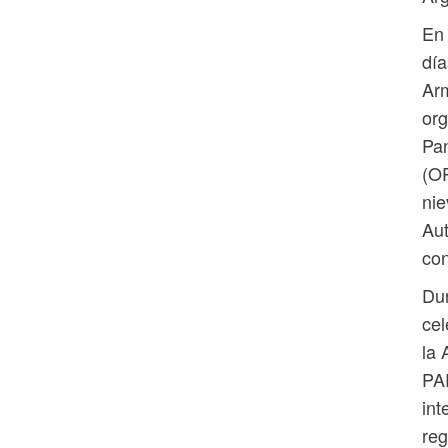
En 
día
Ar
org
Pan
(O
nie
Aut
con
Dur
cel
la 
PAR
int
reg