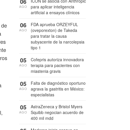
06
ICON se asocia con Anthropic
para aplicar inteligencia
AGO
artificial a ensayos clínicos
06
FDA aprueba ORZEYFUL
 de
(oveporexton) de Takeda
AGO
a
para tratar la causa
res
subyacente de la narcolepsia
tipo 1
nte
uros
05
Cofepris autoriza innovadora
terapia para pacientes con
AGO
miastenia gravis
05
Falta de diagnóstico oportuno
a
agrava la gastritis en México:
AGO
especialistas
05
AstraZeneca y Bristol Myers
l,
Squibb negocian acuerdo de
AGO
400 mil mdd