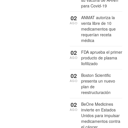
su vacuna de ARNm
para Covid-19
02
ANMAT autoriza la
venta libre de 10
AGO
medicamentos que
requerían receta
médica
02
FDA aprueba el primer
producto de plasma
AGO
liofilizado
02
Boston Scientific
presenta un nuevo
AGO
plan de
reestructuración
02
BeOne Medicines
invierte en Estados
AGO
Unidos para impulsar
medicamentos contra
el cáncer