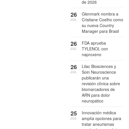
de 2026
26
Glenmark nombra a
Cristiane Coelho como
JUL
su nueva Country
Manager para Brasil
26
FDA aprueba
TYLENOL con
JUL
naproxeno
26
Lilac Biosciences y
Soin Neuroscience
JUL
publicarán una
revisión clínica sobre
biomarcadores de
ARN para dolor
neuropático
25
Innovación médica
amplía opciones para
JUL
tratar aneurismas