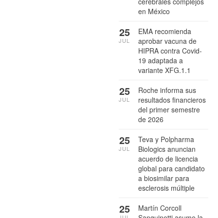
cerebrales complejos
en México
25
EMA recomienda
aprobar vacuna de
JUL
HIPRA contra Covid-
19 adaptada a
variante XFG.1.1
25
Roche informa sus
resultados financieros
JUL
del primer semestre
de 2026
25
Teva y Polpharma
Biologics anuncian
JUL
acuerdo de licencia
global para candidato
a biosimilar para
esclerosis múltiple
25
Martín Corcoll
Sanguinetti asume la
JUL