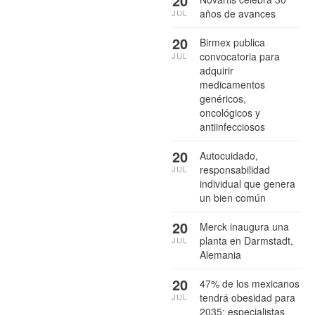
20
años de avances
JUL
20
Birmex publica
convocatoria para
JUL
adquirir
medicamentos
genéricos,
oncológicos y
antiinfecciosos
20
Autocuidado,
responsabilidad
JUL
individual que genera
un bien común
20
Merck inaugura una
planta en Darmstadt,
JUL
Alemania
20
47% de los mexicanos
tendrá obesidad para
JUL
2035: especialistas