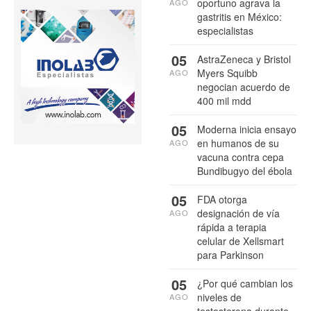
oportuno agrava la
AGO
gastritis en México:
especialistas
05
AstraZeneca y Bristol
Myers Squibb
AGO
negocian acuerdo de
400 mil mdd
05
Moderna inicia ensayo
en humanos de su
AGO
vacuna contra cepa
Bundibugyo del ébola
05
FDA otorga
designación de vía
AGO
rápida a terapia
celular de Xellsmart
para Parkinson
05
¿Por qué cambian los
niveles de
AGO