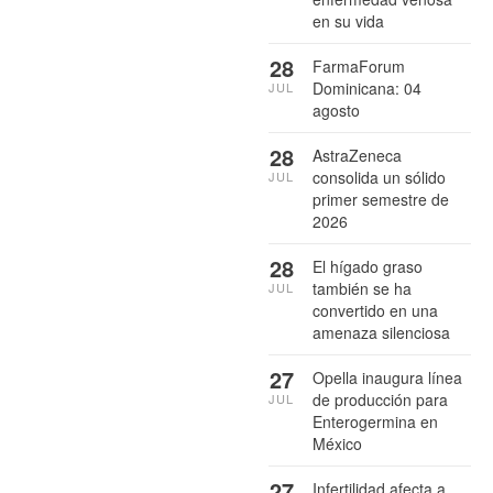
en su vida
28
FarmaForum
Dominicana: 04
JUL
agosto
28
AstraZeneca
consolida un sólido
JUL
primer semestre de
2026
28
El hígado graso
también se ha
JUL
convertido en una
amenaza silenciosa
27
Opella inaugura línea
de producción para
JUL
Enterogermina en
México
27
Infertilidad afecta a