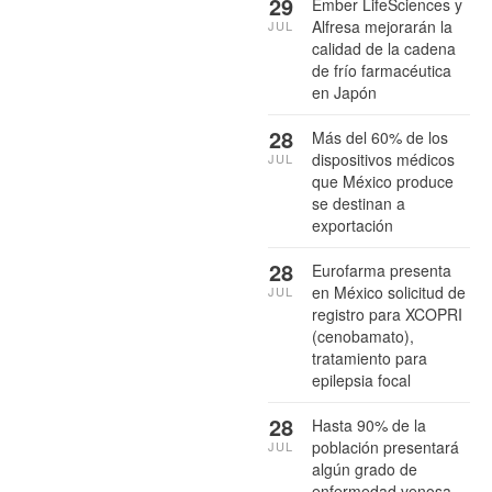
29
Ember LifeSciences y
Alfresa mejorarán la
JUL
calidad de la cadena
de frío farmacéutica
en Japón
28
Más del 60% de los
dispositivos médicos
JUL
que México produce
se destinan a
exportación
28
Eurofarma presenta
en México solicitud de
JUL
registro para XCOPRI
(cenobamato),
tratamiento para
epilepsia focal
28
Hasta 90% de la
población presentará
JUL
algún grado de
enfermedad venosa