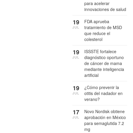
para acelerar
innovaciones de salud
19
FDA aprueba
tratamiento de MSD
JUL
que reduce el
colesterol
19
ISSSTE fortalece
diagnóstico oportuno
JUL
de cáncer de mama
mediante inteligencia
artificial
19
¿Cómo prevenir la
otitis del nadador en
JUL
verano?
17
Novo Nordisk obtiene
aprobación en México
JUL
para semaglutida 7.2
mg