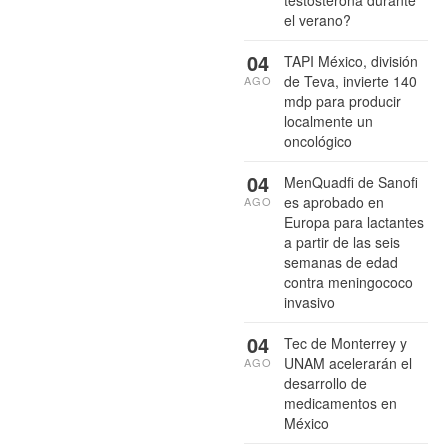
testosterona durante
el verano?
04
TAPI México, división
de Teva, invierte 140
AGO
mdp para producir
localmente un
oncológico
04
MenQuadfi de Sanofi
es aprobado en
AGO
Europa para lactantes
a partir de las seis
semanas de edad
contra meningococo
invasivo
04
Tec de Monterrey y
UNAM acelerarán el
AGO
desarrollo de
medicamentos en
México