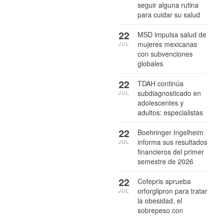
seguir alguna rutina
para cuidar su salud
22
MSD impulsa salud de
mujeres mexicanas
JUL
con subvenciones
globales
22
TDAH continúa
subdiagnosticado en
JUL
adolescentes y
adultos: especialistas
22
Boehringer Ingelheim
informa sus resultados
JUL
financieros del primer
semestre de 2026
22
Cofepris aprueba
orforglipron para tratar
JUL
la obesidad, el
sobrepeso con