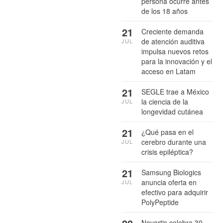
persona ocurre antes
de los 18 años
21
Creciente demanda
de atención auditiva
JUL
impulsa nuevos retos
para la innovación y el
acceso en Latam
21
SEGLE trae a México
la ciencia de la
JUL
longevidad cutánea
21
¿Qué pasa en el
cerebro durante una
JUL
crisis epiléptica?
21
Samsung Biologics
anuncia oferta en
JUL
efectivo para adquirir
PolyPeptide
Novartis celebra 30