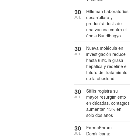
30
Hilleman Laboratories
desarrollará y
JUL
producirá dosis de
una vacuna contra el
ébola Bundibugyo
30
Nueva molécula en
investigación reduce
JUL
hasta 63% la grasa
hepática y redefine el
futuro del tratamiento
de la obesidad
30
Sífilis registra su
mayor resurgimiento
JUL
en décadas, contagios
aumentan 13% en
sólo dos años
30
FarmaForum
Dominicana:
JUL