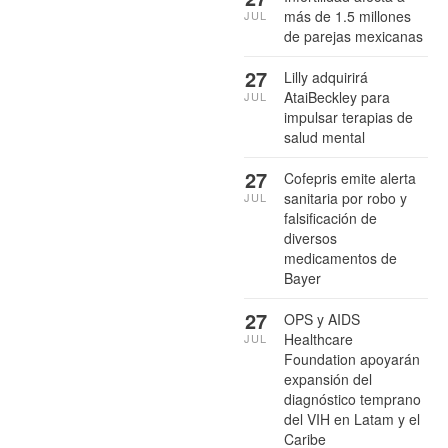
más de 1.5 millones
JUL
de parejas mexicanas
27
Lilly adquirirá
AtaiBeckley para
JUL
impulsar terapias de
salud mental
27
Cofepris emite alerta
sanitaria por robo y
JUL
falsificación de
diversos
medicamentos de
Bayer
27
OPS y AIDS
Healthcare
JUL
Foundation apoyarán
expansión del
diagnóstico temprano
del VIH en Latam y el
Caribe