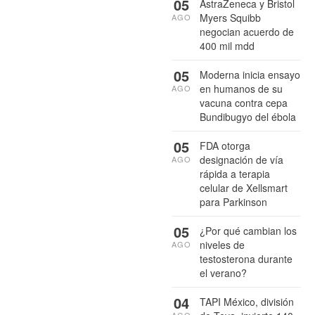
05
AstraZeneca y Bristol
Myers Squibb
AGO
negocian acuerdo de
400 mil mdd
05
Moderna inicia ensayo
en humanos de su
AGO
vacuna contra cepa
Bundibugyo del ébola
05
FDA otorga
designación de vía
AGO
rápida a terapia
celular de Xellsmart
para Parkinson
05
¿Por qué cambian los
niveles de
AGO
testosterona durante
el verano?
04
TAPI México, división
AGO