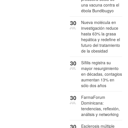
una vacuna contra el
ébola Bundibugyo
30
Nueva molécula en
investigación reduce
JUL
hasta 63% la grasa
hepática y redefine el
futuro del tratamiento
de la obesidad
30
Sífilis registra su
mayor resurgimiento
JUL
en décadas, contagios
aumentan 13% en
sólo dos años
30
FarmaForum
Dominicana:
JUL
tendencias, reflexión,
análisis y networking
30
Esclerosis múltiple