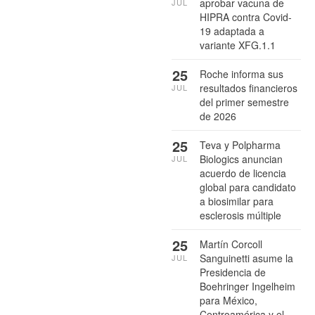
aprobar vacuna de
JUL
HIPRA contra Covid-
19 adaptada a
variante XFG.1.1
25
Roche informa sus
resultados financieros
JUL
del primer semestre
de 2026
25
Teva y Polpharma
Biologics anuncian
JUL
acuerdo de licencia
global para candidato
a biosimilar para
esclerosis múltiple
25
Martín Corcoll
Sanguinetti asume la
JUL
Presidencia de
Boehringer Ingelheim
para México,
Centroamérica y el