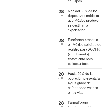
en Japón
28
Más del 60% de los
dispositivos médicos
JUL
que México produce
se destinan a
exportación
28
Eurofarma presenta
en México solicitud de
JUL
registro para XCOPRI
(cenobamato),
tratamiento para
epilepsia focal
28
Hasta 90% de la
población presentará
JUL
algún grado de
enfermedad venosa
en su vida
28
FarmaForum
Dominicana: 04
JUL