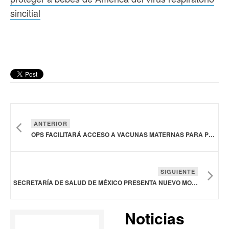
sincitial
ANTERIOR
OPS FACILITARÁ ACCESO A VACUNAS MATERNAS PARA PROTEGER A BEBÉS DE AMÉRICA DEL VIRUS RESPIRATORIO SINCITIAL
SIGUIENTE
SECRETARÍA DE SALUD DE MÉXICO PRESENTA NUEVO MODELO, TRANSPARENTE Y DIGITAL PARA LA COMPRA DE MEDICAMENTOS 2025-2026
Noticias