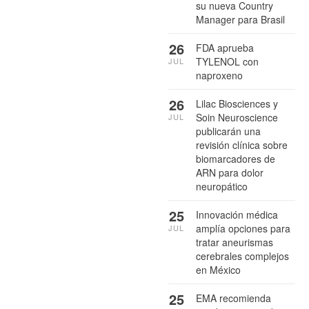
su nueva Country
Manager para Brasil
26
FDA aprueba
TYLENOL con
JUL
naproxeno
26
Lilac Biosciences y
Soin Neuroscience
JUL
publicarán una
revisión clínica sobre
biomarcadores de
ARN para dolor
neuropático
25
Innovación médica
amplía opciones para
JUL
tratar aneurismas
cerebrales complejos
en México
25
EMA recomienda