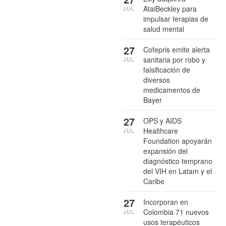
AtaiBeckley para
JUL
impulsar terapias de
salud mental
27
Cofepris emite alerta
sanitaria por robo y
JUL
falsificación de
diversos
medicamentos de
Bayer
27
OPS y AIDS
Healthcare
JUL
Foundation apoyarán
expansión del
diagnóstico temprano
del VIH en Latam y el
Caribe
27
Incorporan en
Colombia 71 nuevos
JUL
usos terapéuticos