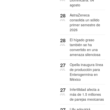
agosto
28
AstraZeneca
consolida un sólido
JUL
primer semestre de
2026
28
El hígado graso
también se ha
JUL
convertido en una
amenaza silenciosa
27
Opella inaugura línea
de producción para
JUL
Enterogermina en
México
27
Infertilidad afecta a
más de 1.5 millones
JUL
de parejas mexicanas
27
Lilly adquirirá