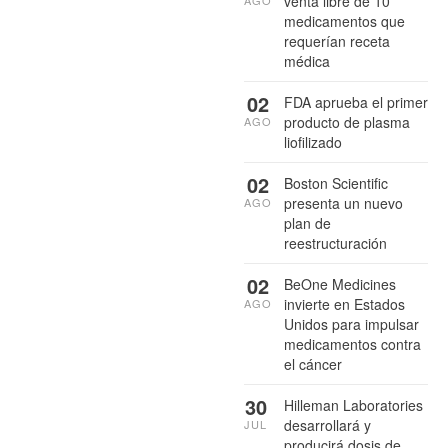
venta libre de 10
medicamentos que
requerían receta
médica
02
FDA aprueba el primer
producto de plasma
AGO
liofilizado
02
Boston Scientific
presenta un nuevo
AGO
plan de
reestructuración
02
BeOne Medicines
invierte en Estados
AGO
Unidos para impulsar
medicamentos contra
el cáncer
30
Hilleman Laboratories
desarrollará y
JUL
producirá dosis de