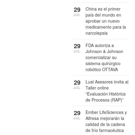
29
China es el primer
país del mundo en
JUL
aprobar un nuevo
medicamento para la
narcolepsia
29
FDA autoriza a
Johnson & Johnson
JUL
comercializar su
sistema quirúrgico
robótico OTTAVA
29
Lual Asesores invita al
Taller online
JUL
“Evaluación Histórica
de Procesos (RAP)”
29
Ember LifeSciences y
Alfresa mejorarán la
JUL
calidad de la cadena
de frío farmacéutica