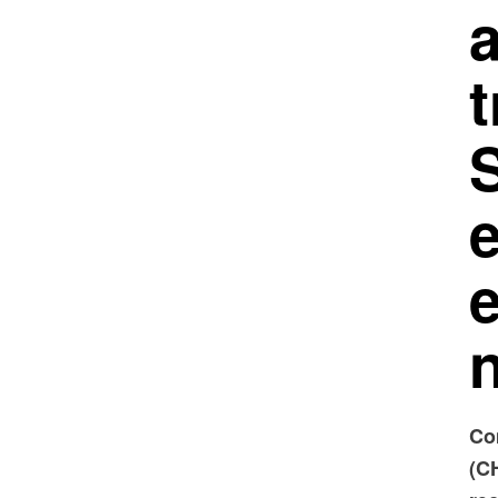
e
e
Co
(C