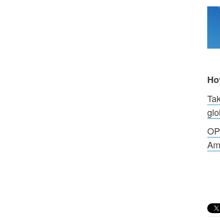
Ho
Tak
glo
OPS
Amé