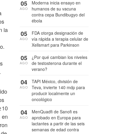
05
Moderna inicia ensayo en
humanos de su vacuna
AGO
a
contra cepa Bundibugyo del
os
ébola
n la
05
FDA otorga designación de
vía rápida a terapia celular de
AGO
Xellsmart para Parkinson
o.
05
¿Por qué cambian los niveles
as
de testosterona durante el
AGO
verano?
.
04
TAPI México, división de
Teva, invierte 140 mdp para
AGO
ido
producir localmente un
os
oncológico
(≥10
04
MenQuadfi de Sanofi es
s en
aprobado en Europa para
AGO
lactantes a partir de las seis
eron
semanas de edad contra
 de