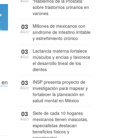
“Hablemos de la Próstata”
AGO
sobre trastornos urinarios en
varones
03
Millones de mexicanos con
síndrome de intestino irritable
AGO
y estreñimiento crónico
03
Lactancia materna fortalece
músculos y encías y favorece
AGO
el desarrollo lineal de los
dientes
03
 en
INSP presenta proyecto de
investigación para mapear y
AGO
fortalecer la planeación en
salud mental en México
03
Siete de cada 10 hogares
mexicanos tienen mascotas,
AGO
especialistas destacan
beneficios físicos y
emocionales