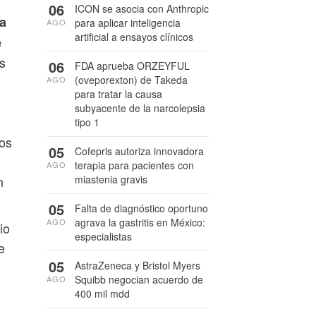
06
ICON se asocia con Anthropic
la
para aplicar inteligencia
AGO
artificial a ensayos clínicos
e
s
06
FDA aprueba ORZEYFUL
(oveporexton) de Takeda
AGO
para tratar la causa
subyacente de la narcolepsia
tipo 1
mos
05
Cofepris autoriza innovadora
terapia para pacientes con
AGO
miastenia gravis
n
05
Falta de diagnóstico oportuno
agrava la gastritis en México:
AGO
io
especialistas
e
05
AstraZeneca y Bristol Myers
Squibb negocian acuerdo de
AGO
400 mil mdd