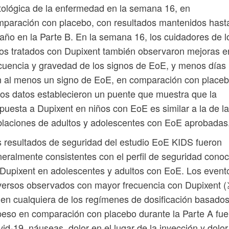
tológica de la enfermedad en la semana 16, en
paración con placebo, con resultados mantenidos hast
año en la Parte B. En la semana 16, los cuidadores de l
os tratados con Dupixent también observaron mejoras e
cuencia y gravedad de los signos de EoE, y menos días
 al menos un signo de EoE, en comparación con placeb
os datos establecieron un puente que muestra que la
puesta a Dupixent en niños con EoE es similar a la de l
laciones de adultos y adolescentes con EoE aprobadas
 resultados de seguridad del estudio EoE KIDS fueron
eralmente consistentes con el perfil de seguridad conoc
Dupixent en adolescentes y adultos con EoE. Los event
ersos observados con mayor frecuencia con Dupixent 
en cualquiera de los regímenes de dosificación basado
peso en comparación con placebo durante la Parte A fu
id-19, náuseas, dolor en el lugar de la inyección y dolor