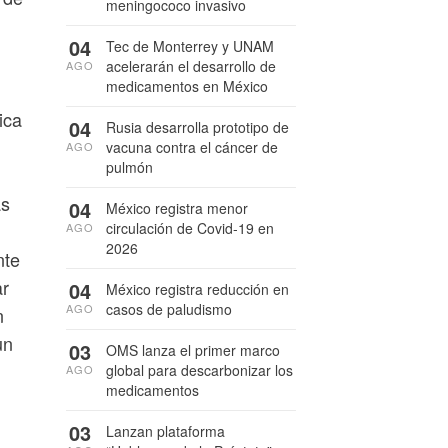
meningococo invasivo
04
Tec de Monterrey y UNAM
acelerarán el desarrollo de
AGO
medicamentos en México
ica
04
Rusia desarrolla prototipo de
vacuna contra el cáncer de
AGO
pulmón
as
04
México registra menor
circulación de Covid-19 en
AGO
2026
nte
ar
04
México registra reducción en
casos de paludismo
AGO
n
un
03
OMS lanza el primer marco
global para descarbonizar los
AGO
medicamentos
03
Lanzan plataforma