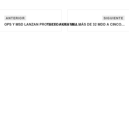
ANTERIOR
SIGUIENTE
OPS Y MSD LANZAN PROYECTO PARA MEJORAR LA SALUD MATERNA EN AMÉRICA LATINA
TAKEDA DESTINA MÁS DE 32 MDD A CINCO NUEVAS ALIANZAS GLOBALES DE RESPONSABILIDAD SOCIAL CORPORATIVA