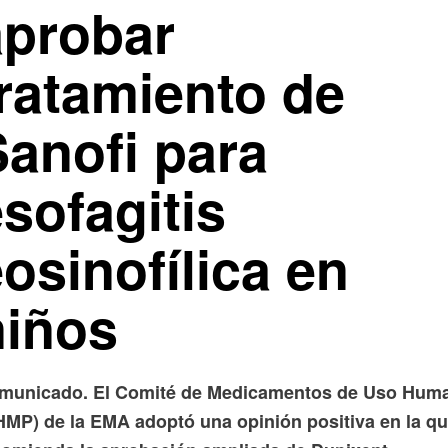
aprobar
tratamiento de
Sanofi para
sofagitis
osinofílica en
niños
municado. El Comité de Medicamentos de Uso Hum
HMP) de la EMA adoptó una opinión positiva en la q