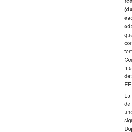
re
(du
eso
ed
qu
con
ter
Com
mes
det
EE
La 
de 
uno
sig
Dup