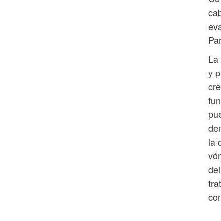
cab
eva
Par
La 
y p
cre
fun
pue
dem
la 
vóm
del
tra
com