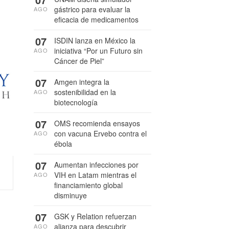
gástrico para evaluar la
AGO
eficacia de medicamentos
07
ISDIN lanza en México la
iniciativa “Por un Futuro sin
AGO
Cáncer de Piel”
07
Amgen integra la
sostenibilidad en la
AGO
biotecnología
07
OMS recomienda ensayos
con vacuna Ervebo contra el
AGO
ébola
07
Aumentan infecciones por
VIH en Latam mientras el
AGO
financiamiento global
disminuye
07
GSK y Relation refuerzan
alianza para descubrir
AGO