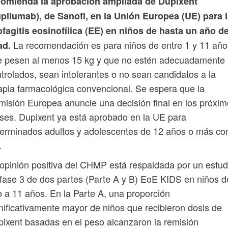
comienda la aprobación ampliada de Dupixent
pilumab), de Sanofi, en la Unión Europea (UE) para 
fagitis eosinofílica (EE) en niños de hasta un año d
La recomendación es para niños de entre 1 y 11 año
ad.
e pesen al menos 15 kg y que no estén adecuadamente
trolados, sean intolerantes o no sean candidatos a la
apia farmacológica convencional. Se espera que la
isión Europea anuncie una decisión final en los próxi
es. Dupixent ya está aprobado en la UE para
erminados adultos y adolescentes de 12 años o más co
.
opinión positiva del CHMP está respaldada por un estud
fase 3 de dos partes (Parte A y B) EoE KIDS en niños d
 a 11 años. En la Parte A, una proporción
nificativamente mayor de niños que recibieron dosis de
ixent basadas en el peso alcanzaron la remisión