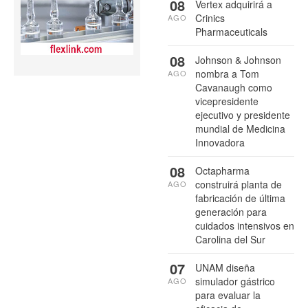
08
Vertex adquirirá a
Crinics
AGO
Pharmaceuticals
08
Johnson & Johnson
nombra a Tom
AGO
Cavanaugh como
vicepresidente
ejecutivo y presidente
mundial de Medicina
Innovadora
08
Octapharma
construirá planta de
AGO
fabricación de última
generación para
cuidados intensivos en
Carolina del Sur
07
UNAM diseña
simulador gástrico
AGO
para evaluar la