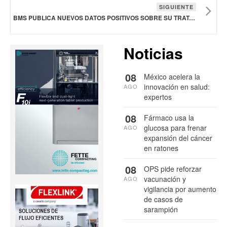
SIGUIENTE
BMS PUBLICA NUEVOS DATOS POSITIVOS SOBRE SU TRATAMIENTO PARA FORMAS RECURRENTES DE ESCLEROSIS MÚLTIPLE
Noticias
08
México acelera la
innovación en salud:
AGO
expertos
08
Fármaco usa la
glucosa para frenar
AGO
expansión del cáncer
en ratones
08
OPS pide reforzar
vacunación y
AGO
vigilancia por aumento
de casos de
sarampión