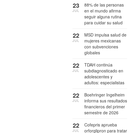
23
88% de las personas
en el mundo afirma
JUL
seguir alguna rutina
para cuidar su salud
22
MSD impulsa salud de
mujeres mexicanas
JUL
con subvenciones
globales
22
TDAH continúa
subdiagnosticado en
JUL
adolescentes y
adultos: especialistas
22
Boehringer Ingelheim
informa sus resultados
JUL
financieros del primer
semestre de 2026
22
Cofepris aprueba
orforglipron para tratar
JUL