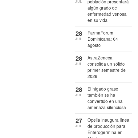
población presentará
JUL
algún grado de
enfermedad venosa
en su vida
28
FarmaForum
Dominicana: 04
JUL
agosto
28
AstraZeneca
consolida un sólido
JUL
primer semestre de
2026
28
El hígado graso
también se ha
JUL
convertido en una
amenaza silenciosa
27
Opella inaugura línea
de producción para
JUL
Enterogermina en