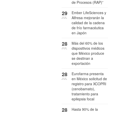
de Procesos (RAP)”
29
Ember LifeSciences y
Alfresa mejorarán la
JUL
calidad de la cadena
de frío farmacéutica
en Japón
28
Más del 60% de los
dispositivos médicos
JUL
que México produce
se destinan a
exportación
28
Eurofarma presenta
en México solicitud de
JUL
registro para XCOPRI
(cenobamato),
tratamiento para
epilepsia focal
28
Hasta 90% de la