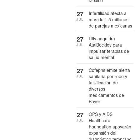
México
27
Infertilidad afecta a
más de 1.5 millones
JUL
de parejas mexicanas
27
Lilly adquirirá
AtaiBeckley para
JUL
impulsar terapias de
salud mental
27
Cofepris emite alerta
sanitaria por robo y
JUL
falsificación de
diversos
medicamentos de
Bayer
27
OPS y AIDS
Healthcare
JUL
Foundation apoyarán
expansión del
diagnóstico temprano