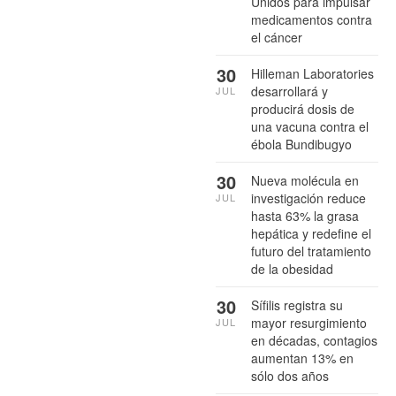
Unidos para impulsar
medicamentos contra
el cáncer
30
Hilleman Laboratories
desarrollará y
JUL
producirá dosis de
una vacuna contra el
ébola Bundibugyo
30
Nueva molécula en
investigación reduce
JUL
hasta 63% la grasa
hepática y redefine el
futuro del tratamiento
de la obesidad
30
Sífilis registra su
mayor resurgimiento
JUL
en décadas, contagios
aumentan 13% en
sólo dos años