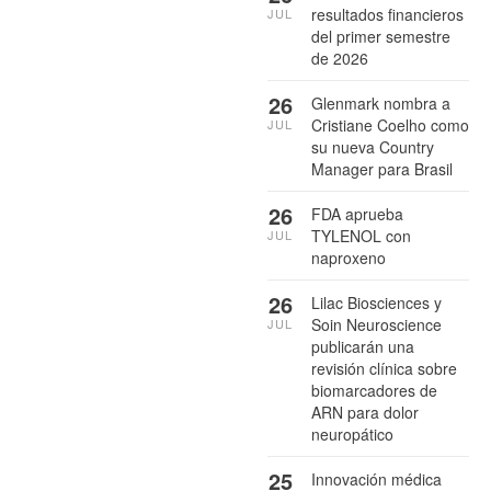
resultados financieros
JUL
del primer semestre
de 2026
26
Glenmark nombra a
Cristiane Coelho como
JUL
su nueva Country
Manager para Brasil
26
FDA aprueba
TYLENOL con
JUL
naproxeno
26
Lilac Biosciences y
Soin Neuroscience
JUL
publicarán una
revisión clínica sobre
biomarcadores de
ARN para dolor
neuropático
25
Innovación médica