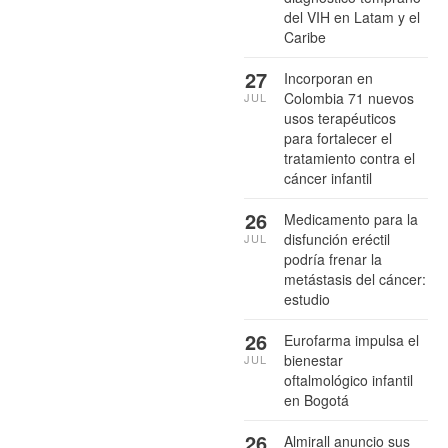
del VIH en Latam y el
Caribe
27
Incorporan en
Colombia 71 nuevos
JUL
usos terapéuticos
para fortalecer el
tratamiento contra el
cáncer infantil
26
Medicamento para la
disfunción eréctil
JUL
podría frenar la
metástasis del cáncer:
estudio
26
Eurofarma impulsa el
bienestar
JUL
oftalmológico infantil
en Bogotá
26
Almirall anuncio sus