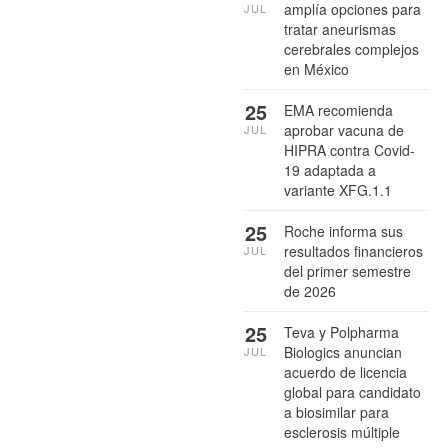
amplía opciones para
JUL
tratar aneurismas
cerebrales complejos
en México
25
EMA recomienda
aprobar vacuna de
JUL
HIPRA contra Covid-
19 adaptada a
variante XFG.1.1
25
Roche informa sus
resultados financieros
JUL
del primer semestre
de 2026
25
Teva y Polpharma
Biologics anuncian
JUL
acuerdo de licencia
global para candidato
a biosimilar para
esclerosis múltiple