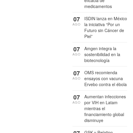
eficacia de
medicamentos
07
ISDIN lanza en México
la iniciativa “Por un
AGO
Futuro sin Cáncer de
Piel”
07
Amgen integra la
sostenibilidad en la
AGO
biotecnología
07
OMS recomienda
ensayos con vacuna
AGO
Ervebo contra el ébola
07
Aumentan infecciones
por VIH en Latam
AGO
mientras el
financiamiento global
disminuye
07
GSK y Relation