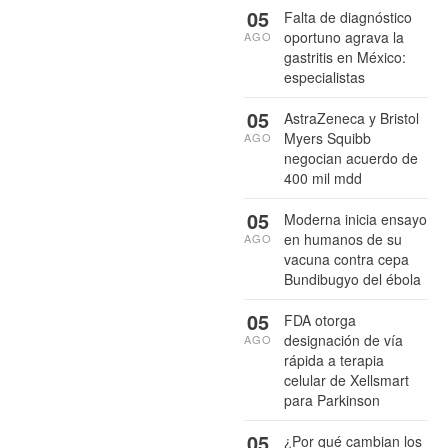
05
Falta de diagnóstico
oportuno agrava la
AGO
gastritis en México:
especialistas
05
AstraZeneca y Bristol
Myers Squibb
AGO
negocian acuerdo de
400 mil mdd
05
Moderna inicia ensayo
en humanos de su
AGO
vacuna contra cepa
Bundibugyo del ébola
05
FDA otorga
designación de vía
AGO
rápida a terapia
celular de Xellsmart
para Parkinson
05
¿Por qué cambian los