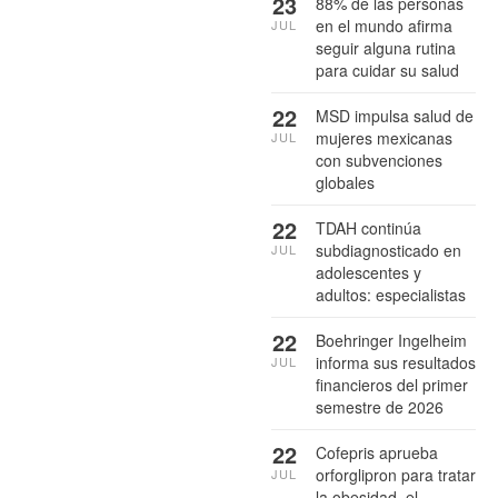
23
88% de las personas
en el mundo afirma
JUL
seguir alguna rutina
para cuidar su salud
22
MSD impulsa salud de
mujeres mexicanas
JUL
con subvenciones
globales
22
TDAH continúa
subdiagnosticado en
JUL
adolescentes y
adultos: especialistas
22
Boehringer Ingelheim
informa sus resultados
JUL
financieros del primer
semestre de 2026
22
Cofepris aprueba
orforglipron para tratar
JUL
la obesidad, el