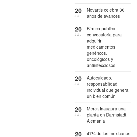
20
Novartis celebra 30
años de avances
JUL
20
Birmex publica
convocatoria para
JUL
adquirir
medicamentos
genéricos,
oncológicos y
antiinfecciosos
20
Autocuidado,
responsabilidad
JUL
individual que genera
un bien común
20
Merck inaugura una
planta en Darmstadt,
JUL
Alemania
20
47% de los mexicanos