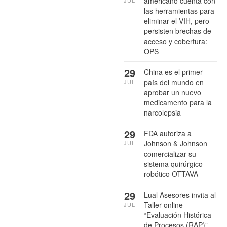
americano cuenta con
JUL
las herramientas para
eliminar el VIH, pero
persisten brechas de
acceso y cobertura:
OPS
29
China es el primer
país del mundo en
JUL
aprobar un nuevo
medicamento para la
narcolepsia
29
FDA autoriza a
Johnson & Johnson
JUL
comercializar su
sistema quirúrgico
robótico OTTAVA
29
Lual Asesores invita al
Taller online
JUL
“Evaluación Histórica
de Procesos (RAP)”