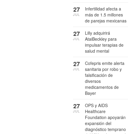
27
Infertilidad afecta a
más de 1.5 millones
JUL
de parejas mexicanas
27
Lilly adquirirá
AtaiBeckley para
JUL
impulsar terapias de
salud mental
27
Cofepris emite alerta
sanitaria por robo y
JUL
falsificación de
diversos
medicamentos de
Bayer
27
OPS y AIDS
Healthcare
JUL
Foundation apoyarán
expansión del
diagnóstico temprano