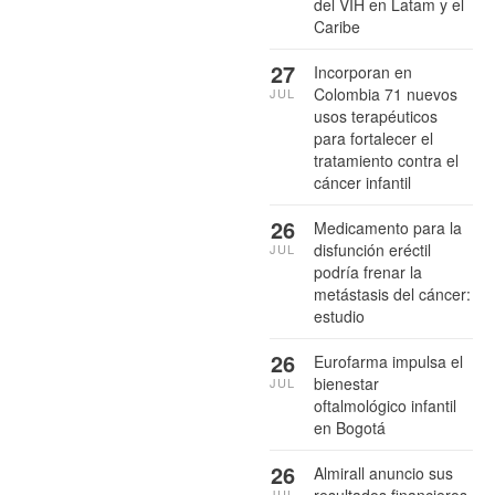
del VIH en Latam y el
Caribe
27
Incorporan en
Colombia 71 nuevos
JUL
usos terapéuticos
para fortalecer el
tratamiento contra el
cáncer infantil
26
Medicamento para la
disfunción eréctil
JUL
podría frenar la
metástasis del cáncer:
estudio
26
Eurofarma impulsa el
bienestar
JUL
oftalmológico infantil
en Bogotá
26
Almirall anuncio sus
JUL