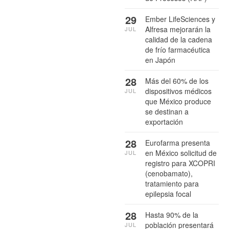
29
Ember LifeSciences y
Alfresa mejorarán la
JUL
calidad de la cadena
de frío farmacéutica
en Japón
28
Más del 60% de los
dispositivos médicos
JUL
que México produce
se destinan a
exportación
28
Eurofarma presenta
en México solicitud de
JUL
registro para XCOPRI
(cenobamato),
tratamiento para
epilepsia focal
28
Hasta 90% de la
población presentará
JUL