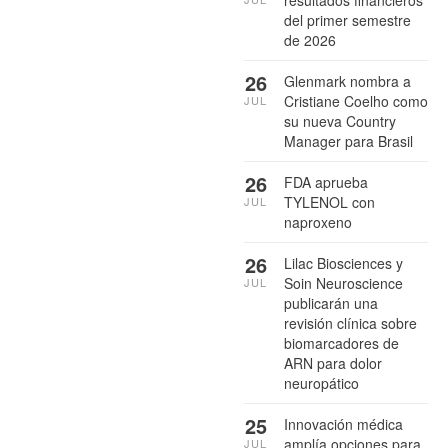
resultados financieros
del primer semestre
de 2026
26
Glenmark nombra a
Cristiane Coelho como
JUL
su nueva Country
Manager para Brasil
26
FDA aprueba
TYLENOL con
JUL
naproxeno
26
Lilac Biosciences y
Soin Neuroscience
JUL
publicarán una
revisión clínica sobre
biomarcadores de
ARN para dolor
neuropático
25
Innovación médica
amplía opciones para
JUL