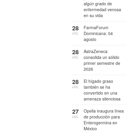
algún grado de
enfermedad venosa
en su vida
28
FarmaForum
Dominicana: 04
JUL
agosto
28
AstraZeneca
consolida un sólido
JUL
primer semestre de
2026
28
El hígado graso
también se ha
JUL
convertido en una
amenaza silenciosa
27
Opella inaugura línea
de producción para
JUL
Enterogermina en
México