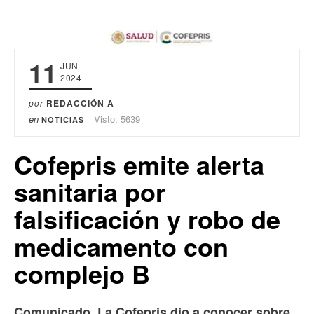
11
JUN
2024
por
REDACCIÓN A
en
Visto: 5639
NOTICIAS
Cofepris emite alerta
sanitaria por
falsificación y robo de
medicamento con
complejo B
Comunicado. La Cofepris dio a conocer sobre