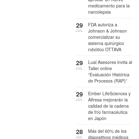
medicamento para la
narcolepsia
29
FDA autoriza a
Johnson & Johnson
JUL
comercializar su
sistema quirúrgico
robótico OTTAVA
29
Lual Asesores invita al
Taller online
JUL
“Evaluación Histórica
de Procesos (RAP)”
29
Ember LifeSciences y
Alfresa mejorarán la
JUL
calidad de la cadena
de frío farmacéutica
en Japón
28
Más del 60% de los
dispositivos médicos
JUL