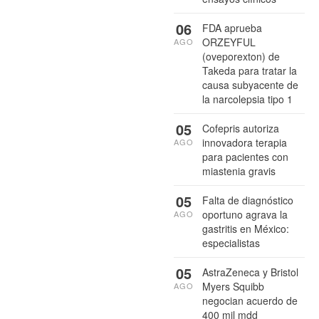
06
FDA aprueba
ORZEYFUL
AGO
(oveporexton) de
Takeda para tratar la
causa subyacente de
la narcolepsia tipo 1
05
Cofepris autoriza
innovadora terapia
AGO
para pacientes con
miastenia gravis
05
Falta de diagnóstico
oportuno agrava la
AGO
gastritis en México:
especialistas
05
AstraZeneca y Bristol
Myers Squibb
AGO
negocian acuerdo de
400 mil mdd