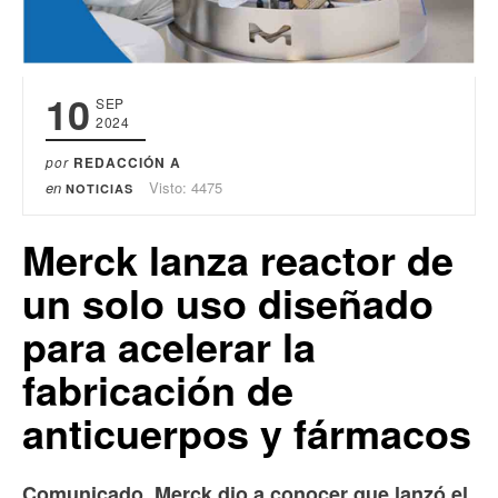
10
SEP
2024
por
REDACCIÓN A
en
Visto: 4475
NOTICIAS
Merck lanza reactor de
un solo uso diseñado
para acelerar la
fabricación de
anticuerpos y fármacos
Comunicado. Merck dio a conocer que lanzó el