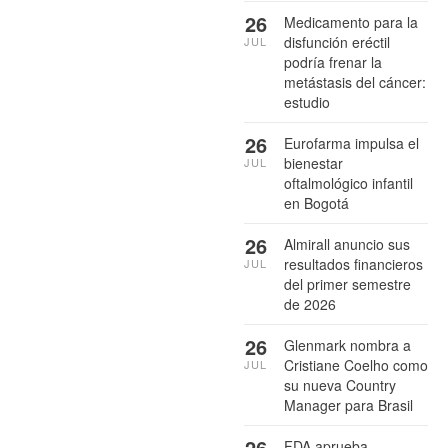
26
Medicamento para la
disfunción eréctil
JUL
podría frenar la
metástasis del cáncer:
estudio
26
Eurofarma impulsa el
bienestar
JUL
oftalmológico infantil
en Bogotá
26
Almirall anuncio sus
resultados financieros
JUL
del primer semestre
de 2026
26
Glenmark nombra a
Cristiane Coelho como
JUL
su nueva Country
Manager para Brasil
26
FDA aprueba