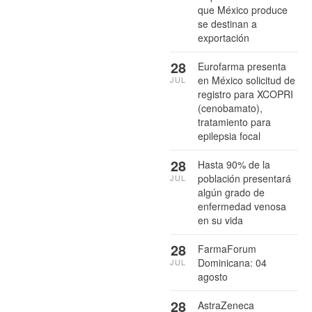
que México produce
se destinan a
exportación
28
Eurofarma presenta
en México solicitud de
JUL
registro para XCOPRI
(cenobamato),
tratamiento para
epilepsia focal
28
Hasta 90% de la
población presentará
JUL
algún grado de
enfermedad venosa
en su vida
28
FarmaForum
Dominicana: 04
JUL
agosto
28
AstraZeneca