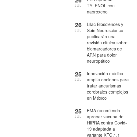
TYLENOL con
JUL
naproxeno
26
Lilac Biosciences y
Soin Neuroscience
JUL
publicarán una
revisión clínica sobre
biomarcadores de
ARN para dolor
neuropático
25
Innovación médica
amplía opciones para
JUL
tratar aneurismas
cerebrales complejos
en México
25
EMA recomienda
aprobar vacuna de
JUL
HIPRA contra Covid-
19 adaptada a
variante XFG.1.1