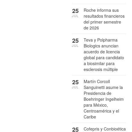
25
Roche informa sus
resultados financieros
JUL
del primer semestre
de 2026
25
Teva y Polpharma
Biologics anuncian
JUL
acuerdo de licencia
global para candidato
a biosimilar para
esclerosis múltiple
25
Martín Corcoll
Sanguinetti asume la
JUL
Presidencia de
Boehringer Ingelheim
para México,
Centroamérica y el
Caribe
25
Cofepris y Conbioética