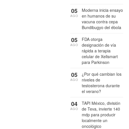
05
Moderna inicia ensayo
en humanos de su
AGO
vacuna contra cepa
Bundibugyo del ébola
05
FDA otorga
designación de vía
AGO
rápida a terapia
celular de Xellsmart
para Parkinson
05
¿Por qué cambian los
niveles de
AGO
testosterona durante
el verano?
04
TAPI México, división
de Teva, invierte 140
AGO
mdp para producir
localmente un
oncológico