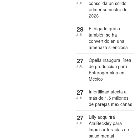
consolida un sólido
JUL
primer semestre de
2026
28
El hígado graso
también se ha
JUL
convertido en una
amenaza silenciosa
27
Opella inaugura línea
de producción para
JUL
Enterogermina en
México
27
Infertilidad afecta a
más de 1.5 millones
JUL
de parejas mexicanas
27
Lilly adquirirá
AtaiBeckley para
JUL
impulsar terapias de
salud mental