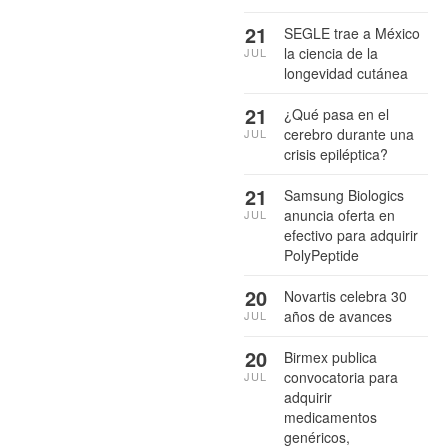
21
SEGLE trae a México
la ciencia de la
JUL
longevidad cutánea
21
¿Qué pasa en el
cerebro durante una
JUL
crisis epiléptica?
21
Samsung Biologics
anuncia oferta en
JUL
efectivo para adquirir
PolyPeptide
20
Novartis celebra 30
años de avances
JUL
20
Birmex publica
convocatoria para
JUL
adquirir
medicamentos
genéricos,