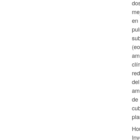
dos
mej
en 
pul
sub
(eo
aml
clí
red
del
aml
de
cub
pla
Hou
Inv