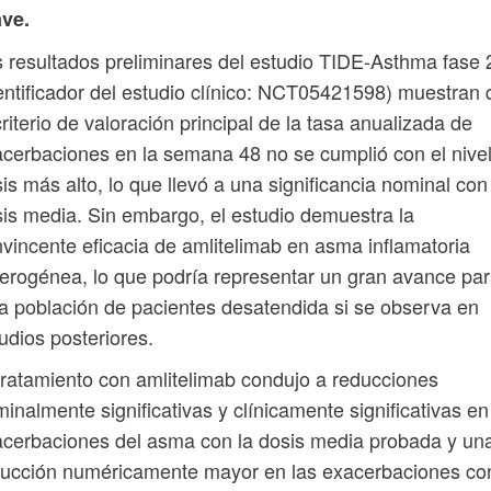
ave.
 resultados preliminares del estudio TIDE-Asthma fase 
entificador del estudio clínico: NCT05421598) muestran
criterio de valoración principal de la tasa anualizada de
cerbaciones en la semana 48 no se cumplió con el nive
is más alto, lo que llevó a una significancia nominal con
is media. Sin embargo, el estudio demuestra la
vincente eficacia de amlitelimab en asma inflamatoria
erogénea, lo que podría representar un gran avance pa
a población de pacientes desatendida si se observa en
udios posteriores.
tratamiento con amlitelimab condujo a reducciones
inalmente significativas y clínicamente significativas en
cerbaciones del asma con la dosis media probada y un
ucción numéricamente mayor en las exacerbaciones con