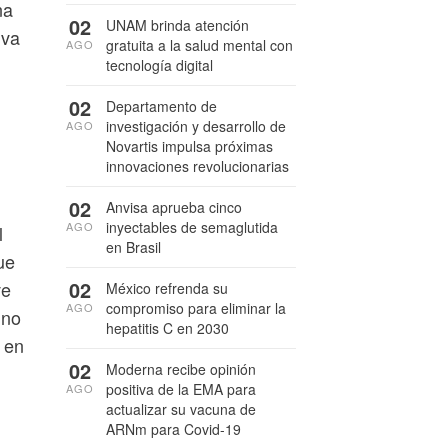
na
02
UNAM brinda atención
iva
gratuita a la salud mental con
AGO
tecnología digital
02
Departamento de
investigación y desarrollo de
AGO
Novartis impulsa próximas
innovaciones revolucionarias
02
Anvisa aprueba cinco
inyectables de semaglutida
AGO
l
en Brasil
ue
02
ve
México refrenda su
compromiso para eliminar la
AGO
 no
hepatitis C en 2030
 en
02
Moderna recibe opinión
positiva de la EMA para
AGO
actualizar su vacuna de
ARNm para Covid-19