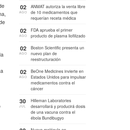
de
02
ANMAT autoriza la venta libre
de 10 medicamentos que
AGO
ma,
requerían receta médica
 de
02
FDA aprueba el primer
producto de plasma liofilizado
AGO
02
Boston Scientific presenta un
nuevo plan de
da
AGO
reestructuración
 a
02
BeOne Medicines invierte en
Estados Unidos para impulsar
AGO
medicamentos contra el
cáncer
30
Hilleman Laboratories
e
desarrollará y producirá dosis
JUL
de una vacuna contra el
ébola Bundibugyo
Nueva molécula en