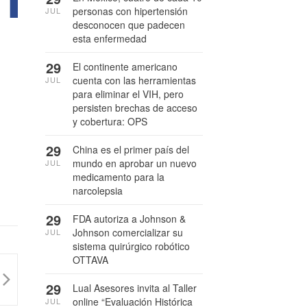
personas con hipertensión
JUL
desconocen que padecen
esta enfermedad
29
El continente americano
cuenta con las herramientas
JUL
para eliminar el VIH, pero
persisten brechas de acceso
y cobertura: OPS
29
China es el primer país del
mundo en aprobar un nuevo
JUL
medicamento para la
narcolepsia
29
FDA autoriza a Johnson &
Johnson comercializar su
JUL
sistema quirúrgico robótico
OTTAVA
29
Lual Asesores invita al Taller
online “Evaluación Histórica
JUL