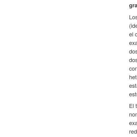
gr
Los
(id
el 
exa
dos
dos
con
het
est
est
El 
nom
exa
red