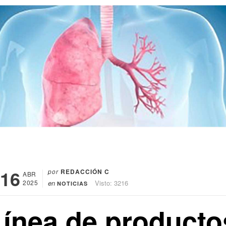
16
por
REDACCIÓN C
ABR
2025
en
Visto: 3216
NOTICIAS
Línea de producto