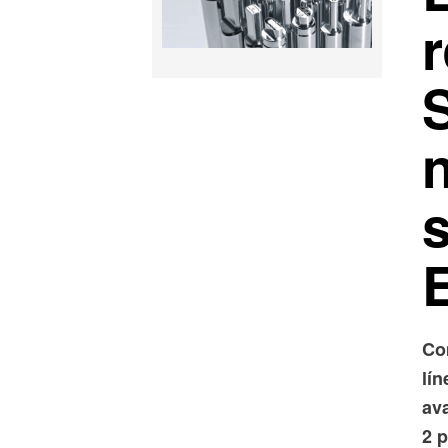
r
Co
lí
ava
2 