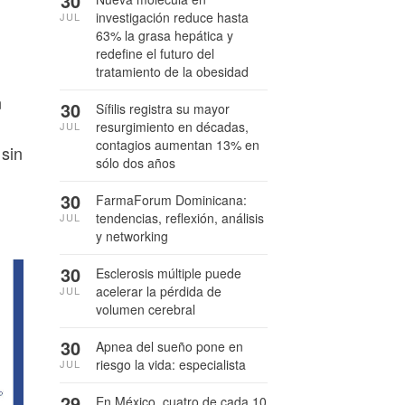
30
investigación reduce hasta
JUL
63% la grasa hepática y
redefine el futuro del
tratamiento de la obesidad
n
30
Sífilis registra su mayor
resurgimiento en décadas,
JUL
contagios aumentan 13% en
 sin
sólo dos años
30
FarmaForum Dominicana:
tendencias, reflexión, análisis
JUL
y networking
30
Esclerosis múltiple puede
acelerar la pérdida de
JUL
volumen cerebral
30
Apnea del sueño pone en
riesgo la vida: especialista
JUL
29
En México, cuatro de cada 10