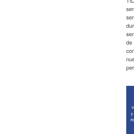
TID
se
sem
dur
sem
de 
con
nue
per