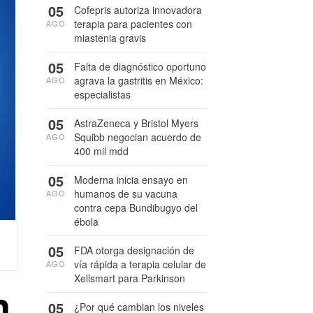
05
Cofepris autoriza innovadora
terapia para pacientes con
AGO
miastenia gravis
05
Falta de diagnóstico oportuno
agrava la gastritis en México:
AGO
especialistas
05
AstraZeneca y Bristol Myers
Squibb negocian acuerdo de
AGO
400 mil mdd
05
Moderna inicia ensayo en
humanos de su vacuna
AGO
contra cepa Bundibugyo del
ébola
05
FDA otorga designación de
vía rápida a terapia celular de
AGO
Xellsmart para Parkinson
n
05
¿Por qué cambian los niveles