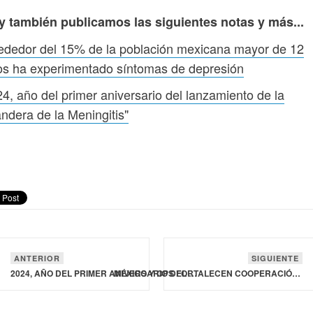
y también publicamos las siguientes notas y más...
ededor del 15% de la población mexicana mayor de 12
os ha experimentado síntomas de depresión
4, año del primer aniversario del lanzamiento de la
ndera de la Meningitis"
ANTERIOR
SIGUIENTE
2024, AÑO DEL PRIMER ANIVERSARIO DEL LANZAMIENTO DE LA "BANDERA DE LA MENINGITIS"
MÉXICO Y OPS FORTALECEN COOPERACIÓN TÉCNICA PARA CONTROLAR EL VECTOR DEL DENGUE