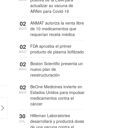
actualizar su vacuna de
ARNm para Covid-19
02
ANMAT autoriza la venta libre
de 10 medicamentos que
AGO
requerían receta médica
02
FDA aprueba el primer
producto de plasma liofilizado
AGO
02
Boston Scientific presenta un
nuevo plan de
AGO
reestructuración
02
BeOne Medicines invierte en
Estados Unidos para impulsar
AGO
medicamentos contra el
cáncer
30
Hilleman Laboratories
desarrollará y producirá dosis
JUL
de una vacuna contra el