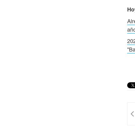
Ho
Alr
añ
202
"Ba