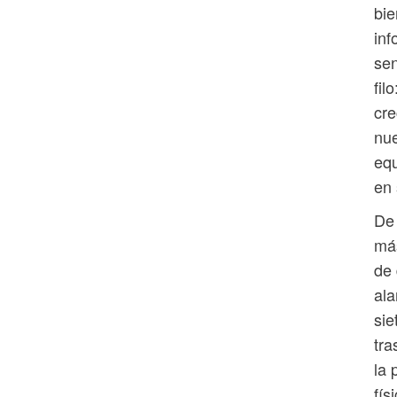
bie
inf
sen
fil
cre
nue
equ
en 
De 
más
de 
ala
sie
tra
la 
fís