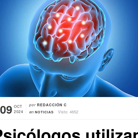
09
por
REDACCIÓN C
OCT
2024
en
Visto: 4652
NOTICIAS
sicólogos utiliza