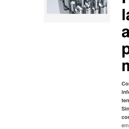
l
a
Co
in
ten
Si
co
emp