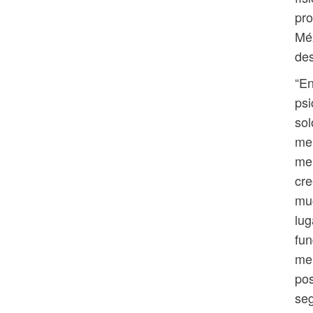
pro
Méx
des
“En
psi
sol
men
men
cre
muc
lug
fun
men
pos
seg