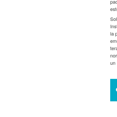
pad
est
Sol
Ins
la 
emo
ter
nor
un 