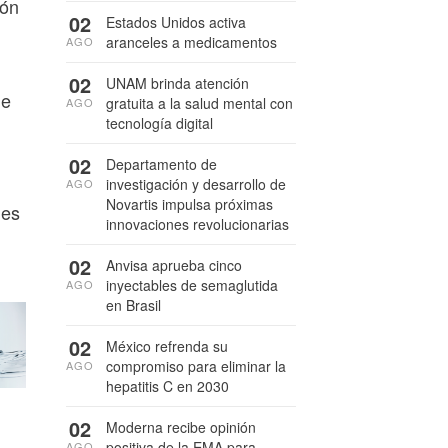
ión
02
Estados Unidos activa
aranceles a medicamentos
AGO
02
UNAM brinda atención
ue
gratuita a la salud mental con
AGO
tecnología digital
02
Departamento de
investigación y desarrollo de
AGO
Novartis impulsa próximas
 es
innovaciones revolucionarias
02
Anvisa aprueba cinco
inyectables de semaglutida
AGO
en Brasil
02
México refrenda su
compromiso para eliminar la
AGO
hepatitis C en 2030
02
Moderna recibe opinión
positiva de la EMA para
AGO