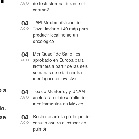
de testosterona durante el
AGO
verano?
04
TAPI México, división de
Teva, invierte 140 mdp para
AGO
producir localmente un
oncológico
04
MenQuadfi de Sanofi es
aprobado en Europa para
AGO
lactantes a partir de las seis
semanas de edad contra
meningococo invasivo
o a
04
Tec de Monterrey y UNAM
acelerarán el desarrollo de
AGO
medicamentos en México
do.
04
rae
Rusia desarrolla prototipo de
vacuna contra el cáncer de
AGO
pulmón