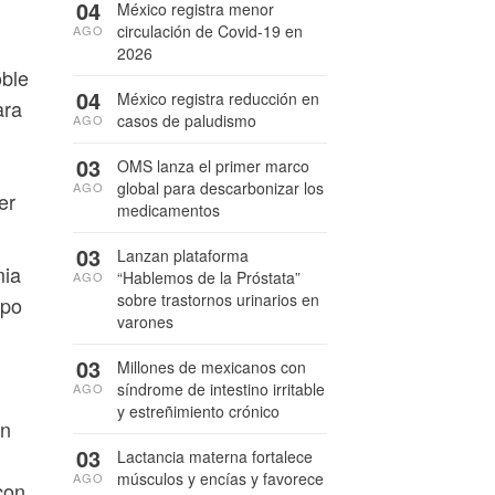
04
México registra menor
circulación de Covid-19 en
AGO
2026
oble
04
México registra reducción en
ara
casos de paludismo
AGO
03
OMS lanza el primer marco
global para descarbonizar los
AGO
er
medicamentos
03
Lanzan plataforma
mia
“Hablemos de la Próstata”
AGO
sobre trastornos urinarios en
ipo
varones
03
Millones de mexicanos con
síndrome de intestino irritable
AGO
y estreñimiento crónico
en
03
Lactancia materna fortalece
músculos y encías y favorece
AGO
con