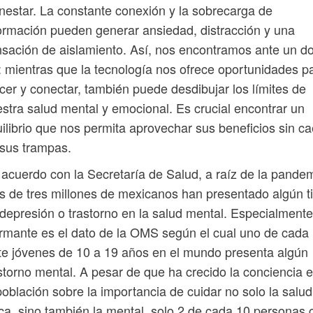
nestar. La constante conexión y la sobrecarga de
ormación pueden generar ansiedad, distracción y una
sación de aislamiento. Así, nos encontramos ante un d
o: mientras que la tecnología nos ofrece oportunidades p
cer y conectar, también puede desdibujar los límites de
stra salud mental y emocional. Es crucial encontrar un
ilibrio que nos permita aprovechar sus beneficios sin ca
sus trampas.
acuerdo con la Secretaría de Salud, a raíz de la pande
 de tres millones de mexicanos han presentado algún t
depresión o trastorno en la salud mental. Especialmente
rmante es el dato de la OMS según el cual uno de cada
te jóvenes de 10 a 19 años en el mundo presenta algún
storno mental. A pesar de que ha crecido la conciencia 
población sobre la importancia de cuidar no solo la salud
ica, sino también la mental, solo 2 de cada 10 personas 