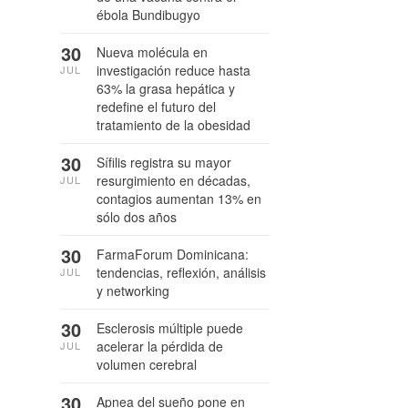
ébola Bundibugyo
30
Nueva molécula en
investigación reduce hasta
JUL
63% la grasa hepática y
redefine el futuro del
tratamiento de la obesidad
30
Sífilis registra su mayor
resurgimiento en décadas,
JUL
contagios aumentan 13% en
sólo dos años
30
FarmaForum Dominicana:
tendencias, reflexión, análisis
JUL
y networking
30
Esclerosis múltiple puede
acelerar la pérdida de
JUL
volumen cerebral
30
Apnea del sueño pone en