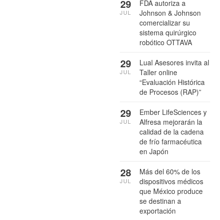
29
FDA autoriza a
Johnson & Johnson
JUL
comercializar su
sistema quirúrgico
robótico OTTAVA
29
Lual Asesores invita al
Taller online
JUL
“Evaluación Histórica
de Procesos (RAP)”
29
Ember LifeSciences y
Alfresa mejorarán la
JUL
calidad de la cadena
de frío farmacéutica
en Japón
28
Más del 60% de los
dispositivos médicos
JUL
que México produce
se destinan a
exportación