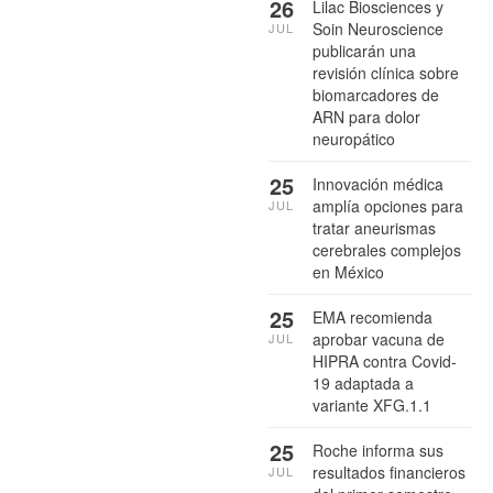
26
Lilac Biosciences y
Soin Neuroscience
JUL
publicarán una
revisión clínica sobre
biomarcadores de
ARN para dolor
neuropático
25
Innovación médica
amplía opciones para
JUL
tratar aneurismas
cerebrales complejos
en México
25
EMA recomienda
aprobar vacuna de
JUL
HIPRA contra Covid-
19 adaptada a
variante XFG.1.1
25
Roche informa sus
resultados financieros
JUL