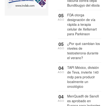
vacuna contra cepa
Bundibugyo del ébola
05
FDA otorga
designación de vía
AGO
rápida a terapia
celular de Xellsmart
para Parkinson
05
¿Por qué cambian los
niveles de
AGO
testosterona durante
el verano?
04
TAPI México, división
de Teva, invierte 140
AGO
mdp para producir
localmente un
oncológico
04
MenQuadfi de Sanofi
es aprobado en
AGO
Europa para lactantes