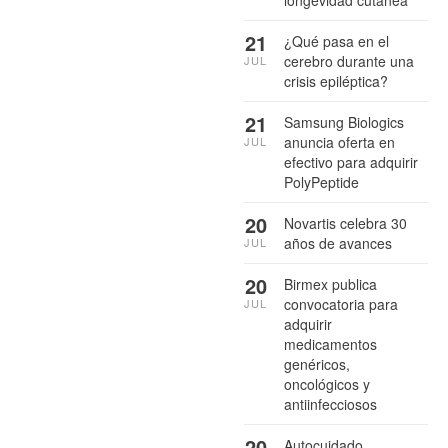
21
¿Qué pasa en el
cerebro durante una
JUL
crisis epiléptica?
21
Samsung Biologics
anuncia oferta en
JUL
efectivo para adquirir
PolyPeptide
20
Novartis celebra 30
años de avances
JUL
20
Birmex publica
convocatoria para
JUL
adquirir
medicamentos
genéricos,
oncológicos y
antiinfecciosos
20
Autocuidado,