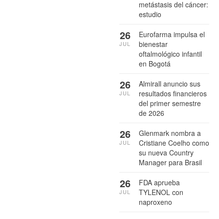
metástasis del cáncer:
estudio
26
Eurofarma impulsa el
bienestar
JUL
oftalmológico infantil
en Bogotá
26
Almirall anuncio sus
resultados financieros
JUL
del primer semestre
de 2026
26
Glenmark nombra a
Cristiane Coelho como
JUL
su nueva Country
Manager para Brasil
26
FDA aprueba
TYLENOL con
JUL
naproxeno