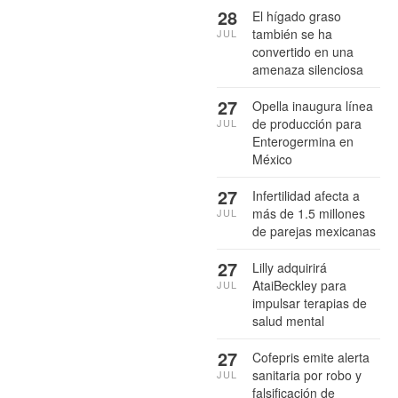
28
El hígado graso
también se ha
JUL
convertido en una
amenaza silenciosa
27
Opella inaugura línea
de producción para
JUL
Enterogermina en
México
27
Infertilidad afecta a
más de 1.5 millones
JUL
de parejas mexicanas
27
Lilly adquirirá
AtaiBeckley para
JUL
impulsar terapias de
salud mental
27
Cofepris emite alerta
sanitaria por robo y
JUL
falsificación de