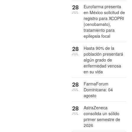
28
Eurofarma presenta
en México solicitud de
JUL
registro para XCOPRI
(cenobamato),
tratamiento para
epilepsia focal
28
Hasta 90% de la
población presentará
JUL
algún grado de
enfermedad venosa
en su vida
28
FarmaForum
Dominicana: 04
JUL
agosto
28
AstraZeneca
consolida un sólido
JUL
primer semestre de
2026