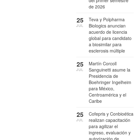
del primer semestre
de 2026
25
Teva y Polpharma
Biologics anuncian
JUL
acuerdo de licencia
global para candidato
a biosimilar para
esclerosis múltiple
25
Martín Corcoll
Sanguinetti asume la
JUL
Presidencia de
Boehringer Ingelheim
para México,
Centroamérica y el
Caribe
25
Cofepris y Conbioética
realizan capacitación
JUL
para agilizar el
ingreso, evaluación y
autorización de