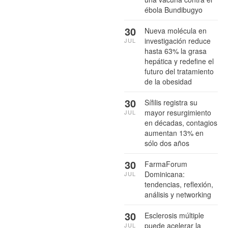
ébola Bundibugyo
30
Nueva molécula en
investigación reduce
JUL
hasta 63% la grasa
hepática y redefine el
futuro del tratamiento
de la obesidad
30
Sífilis registra su
mayor resurgimiento
JUL
en décadas, contagios
aumentan 13% en
sólo dos años
30
FarmaForum
Dominicana:
JUL
tendencias, reflexión,
análisis y networking
30
Esclerosis múltiple
puede acelerar la
JUL