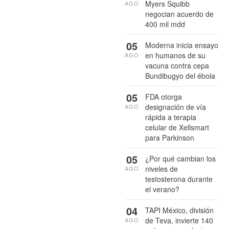
Myers Squibb
AGO
negocian acuerdo de
400 mil mdd
05
Moderna inicia ensayo
en humanos de su
AGO
vacuna contra cepa
Bundibugyo del ébola
05
FDA otorga
designación de vía
AGO
rápida a terapia
celular de Xellsmart
para Parkinson
05
¿Por qué cambian los
niveles de
AGO
testosterona durante
el verano?
04
TAPI México, división
de Teva, invierte 140
AGO