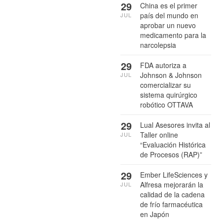
29
China es el primer
país del mundo en
JUL
aprobar un nuevo
medicamento para la
narcolepsia
29
FDA autoriza a
Johnson & Johnson
JUL
comercializar su
sistema quirúrgico
robótico OTTAVA
29
Lual Asesores invita al
Taller online
JUL
“Evaluación Histórica
de Procesos (RAP)”
29
Ember LifeSciences y
Alfresa mejorarán la
JUL
calidad de la cadena
de frío farmacéutica
en Japón