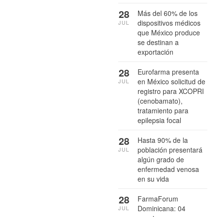
28
Más del 60% de los
dispositivos médicos
JUL
que México produce
se destinan a
exportación
28
Eurofarma presenta
en México solicitud de
JUL
registro para XCOPRI
(cenobamato),
tratamiento para
epilepsia focal
28
Hasta 90% de la
población presentará
JUL
algún grado de
enfermedad venosa
en su vida
28
FarmaForum
Dominicana: 04
JUL