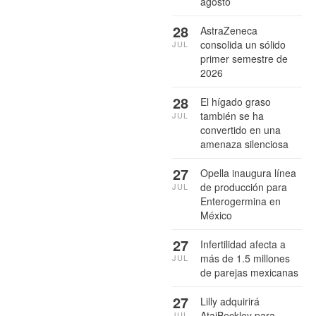
agosto
28
AstraZeneca
consolida un sólido
JUL
primer semestre de
2026
28
El hígado graso
también se ha
JUL
convertido en una
amenaza silenciosa
27
Opella inaugura línea
de producción para
JUL
Enterogermina en
México
27
Infertilidad afecta a
más de 1.5 millones
JUL
de parejas mexicanas
27
Lilly adquirirá
AtaiBeckley para
JUL