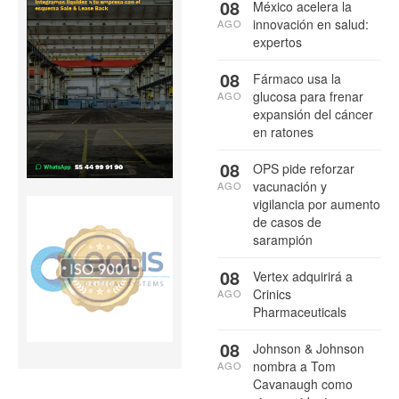
08
México acelera la
innovación en salud:
AGO
expertos
08
Fármaco usa la
glucosa para frenar
AGO
expansión del cáncer
en ratones
08
OPS pide reforzar
vacunación y
AGO
vigilancia por aumento
de casos de
sarampión
08
Vertex adquirirá a
Crinics
AGO
Pharmaceuticals
08
Johnson & Johnson
nombra a Tom
AGO
Cavanaugh como