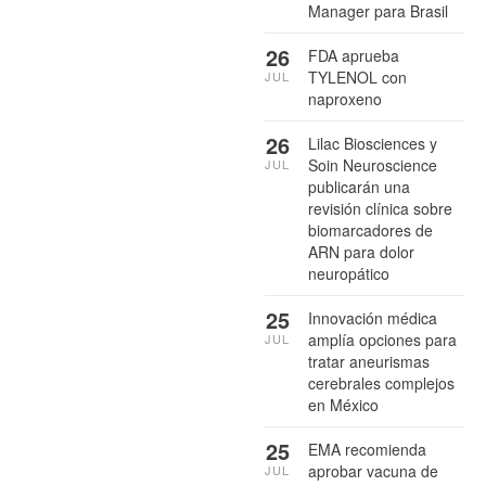
Manager para Brasil
26
FDA aprueba
TYLENOL con
JUL
naproxeno
26
Lilac Biosciences y
Soin Neuroscience
JUL
publicarán una
revisión clínica sobre
biomarcadores de
ARN para dolor
neuropático
25
Innovación médica
amplía opciones para
JUL
tratar aneurismas
cerebrales complejos
en México
25
EMA recomienda
aprobar vacuna de
JUL