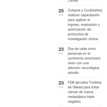
Caribe
25
Cofepris y Conbioética
realizan capacitación
JUL
para agilizar el
ingreso, evaluación y
autorización de
protocolos de
investigación clínica
23
Dos de cada cinco
personas en el
JUL
continente americano
viven con una
afección neurológica:
estudio
23
FDA aprueba Trodelvy
de Gilead para tratar
JUL
cáncer de mama
metastásico triple
negativo