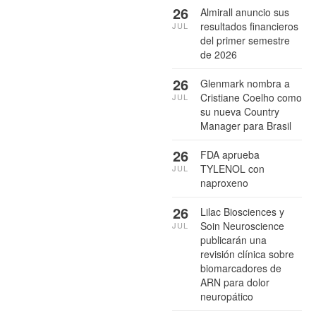
26
Almirall anuncio sus
resultados financieros
JUL
del primer semestre
de 2026
26
Glenmark nombra a
Cristiane Coelho como
JUL
su nueva Country
Manager para Brasil
26
FDA aprueba
TYLENOL con
JUL
naproxeno
26
Lilac Biosciences y
Soin Neuroscience
JUL
publicarán una
revisión clínica sobre
biomarcadores de
ARN para dolor
neuropático