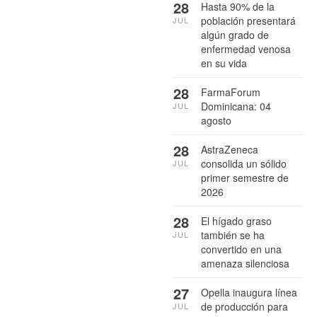
28
Hasta 90% de la
población presentará
JUL
algún grado de
enfermedad venosa
en su vida
28
FarmaForum
Dominicana: 04
JUL
agosto
28
AstraZeneca
consolida un sólido
JUL
primer semestre de
2026
28
El hígado graso
también se ha
JUL
convertido en una
amenaza silenciosa
27
Opella inaugura línea
de producción para
JUL