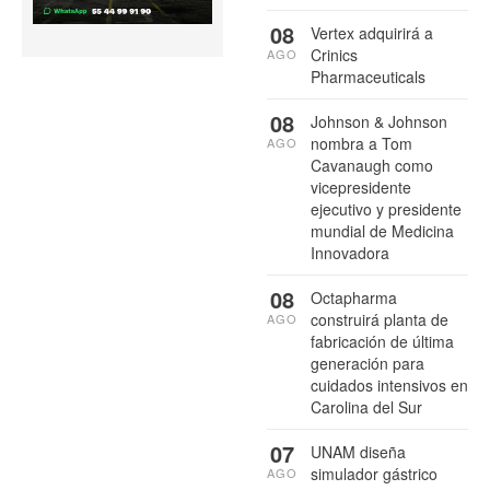
08
Vertex adquirirá a
Crinics
AGO
Pharmaceuticals
08
Johnson & Johnson
nombra a Tom
AGO
Cavanaugh como
vicepresidente
ejecutivo y presidente
mundial de Medicina
Innovadora
08
Octapharma
construirá planta de
AGO
fabricación de última
generación para
cuidados intensivos en
Carolina del Sur
07
UNAM diseña
simulador gástrico
AGO