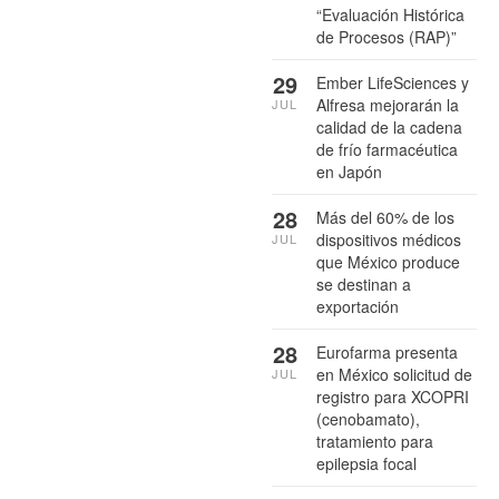
“Evaluación Histórica
de Procesos (RAP)”
29
Ember LifeSciences y
Alfresa mejorarán la
JUL
calidad de la cadena
de frío farmacéutica
en Japón
28
Más del 60% de los
dispositivos médicos
JUL
que México produce
se destinan a
exportación
28
Eurofarma presenta
en México solicitud de
JUL
registro para XCOPRI
(cenobamato),
tratamiento para
epilepsia focal