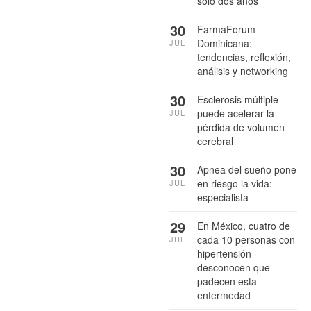
sólo dos años
30
FarmaForum
Dominicana:
JUL
tendencias, reflexión,
análisis y networking
30
Esclerosis múltiple
puede acelerar la
JUL
pérdida de volumen
cerebral
30
Apnea del sueño pone
en riesgo la vida:
JUL
especialista
29
En México, cuatro de
cada 10 personas con
JUL
hipertensión
desconocen que
padecen esta
enfermedad