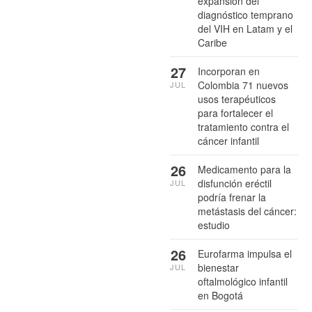
expansión del
diagnóstico temprano
del VIH en Latam y el
Caribe
27
Incorporan en
Colombia 71 nuevos
JUL
usos terapéuticos
para fortalecer el
tratamiento contra el
cáncer infantil
26
Medicamento para la
disfunción eréctil
JUL
podría frenar la
metástasis del cáncer:
estudio
26
Eurofarma impulsa el
bienestar
JUL
oftalmológico infantil
en Bogotá