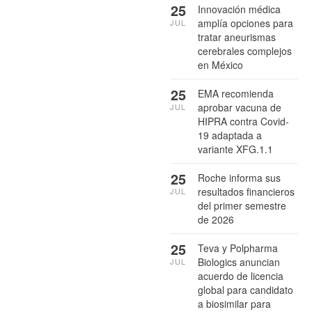
25
Innovación médica
amplía opciones para
JUL
tratar aneurismas
cerebrales complejos
en México
25
EMA recomienda
aprobar vacuna de
JUL
HIPRA contra Covid-
19 adaptada a
variante XFG.1.1
25
Roche informa sus
resultados financieros
JUL
del primer semestre
de 2026
25
Teva y Polpharma
Biologics anuncian
JUL
acuerdo de licencia
global para candidato
a biosimilar para