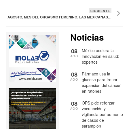
SIGUIENTE
AGOSTO, MES DEL ORGASMO FEMENINO: LAS MEXICANAS ESTÁN RESIGNIFICANDO EL PLACER SEXUAL
Noticias
08
México acelera la
innovación en salud:
AGO
expertos
08
Fármaco usa la
glucosa para frenar
AGO
expansión del cáncer
en ratones
08
OPS pide reforzar
vacunación y
AGO
vigilancia por aumento
de casos de
sarampión