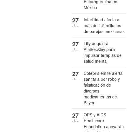
Enterogermina en
México
27
Infertilidad afecta a
más de 1.5 millones
JUL
de parejas mexicanas
27
Lilly adquirirá
AtaiBeckley para
JUL
impulsar terapias de
salud mental
27
Cofepris emite alerta
sanitaria por robo y
JUL
falsificación de
diversos
medicamentos de
Bayer
27
OPS y AIDS
Healthcare
JUL
Foundation apoyarán