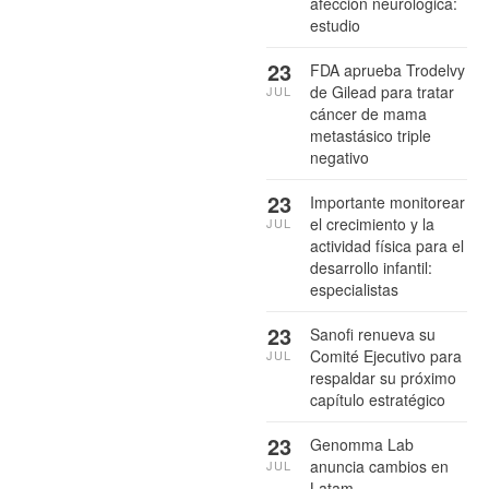
afección neurológica:
estudio
23
FDA aprueba Trodelvy
de Gilead para tratar
JUL
cáncer de mama
metastásico triple
negativo
23
Importante monitorear
el crecimiento y la
JUL
actividad física para el
desarrollo infantil:
especialistas
23
Sanofi renueva su
Comité Ejecutivo para
JUL
respaldar su próximo
capítulo estratégico
23
Genomma Lab
anuncia cambios en
JUL
Latam