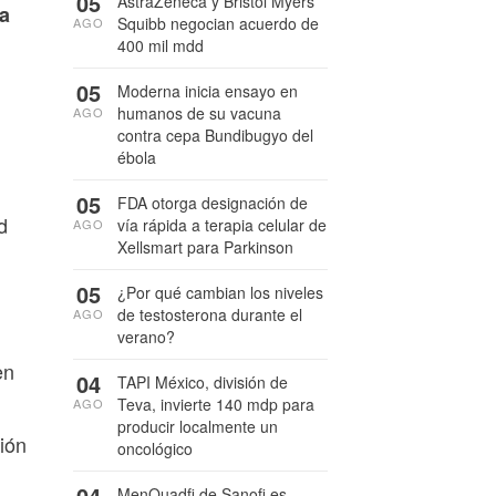
05
AstraZeneca y Bristol Myers
ia
Squibb negocian acuerdo de
AGO
400 mil mdd
05
Moderna inicia ensayo en
humanos de su vacuna
AGO
contra cepa Bundibugyo del
ébola
05
FDA otorga designación de
d
vía rápida a terapia celular de
AGO
Xellsmart para Parkinson
05
¿Por qué cambian los niveles
de testosterona durante el
AGO
verano?
en
04
TAPI México, división de
Teva, invierte 140 mdp para
AGO
producir localmente un
ión
oncológico
04
MenQuadfi de Sanofi es