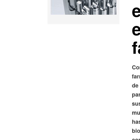
e
e
Co
far
de
par
su
mu
has
bi
co