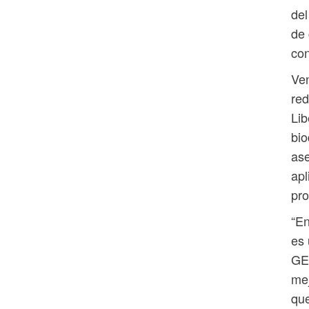
del
de 
con
Ven
red
Lib
bio
ase
apl
pro
“En
es 
GE
mej
que