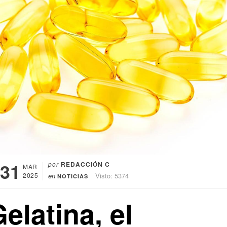
31
por
REDACCIÓN C
MAR
2025
en
Visto: 5374
NOTICIAS
elatina, el