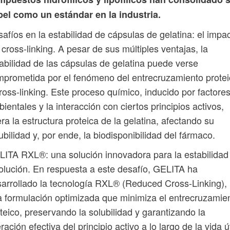
pel como un estándar en la industria.
afíos en la estabilidad de cápsulas de gelatina: el impa
 cross-linking. A pesar de sus múltiples ventajas, la
abilidad de las cápsulas de gelatina puede verse
prometida por el fenómeno del entrecruzamiento prote
ross-linking. Este proceso químico, inducido por factore
ientales y la interacción con ciertos principios activos,
era la estructura proteica de la gelatina, afectando su
ubilidad y, por ende, la biodisponibilidad del fármaco.
ITA RXL®: una solución innovadora para la estabilidad
olución. En respuesta a este desafío, GELITA ha
arrollado la tecnología RXL® (Reduced Cross-Linking),
 formulación optimizada que minimiza el entrecruzamie
teico, preservando la solubilidad y garantizando la
eración efectiva del principio activo a lo largo de la vida út