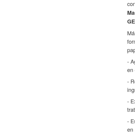
con
Ma
GE
Más
fo
pap
- A
en
- R
ing
- E
tra
- E
en 