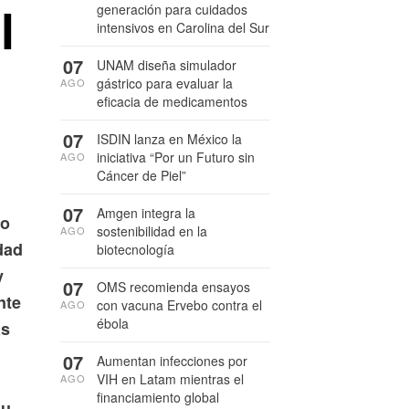
l
generación para cuidados
intensivos en Carolina del Sur
07
UNAM diseña simulador
gástrico para evaluar la
AGO
eficacia de medicamentos
07
ISDIN lanza en México la
iniciativa “Por un Futuro sin
AGO
Cáncer de Piel”
07
Amgen integra la
lo
sostenibilidad en la
AGO
dad
biotecnología
y
07
OMS recomienda ensayos
nte
con vacuna Ervebo contra el
AGO
ébola
as
07
Aumentan infecciones por
VIH en Latam mientras el
AGO
financiamiento global
su