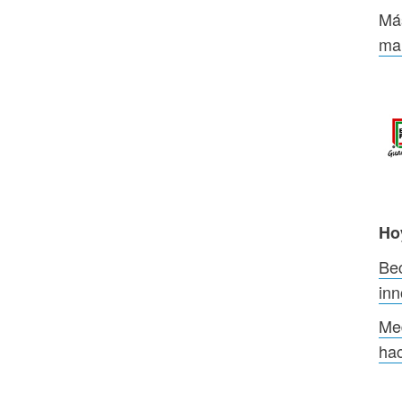
Má
mar
Ho
Be
in
Med
hac