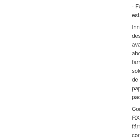
- F
est
Inn
de
ava
abo
far
sol
de 
pap
pac
Con
RXL
fár
con