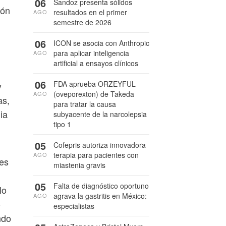
06
Sandoz presenta sólidos
ión
resultados en el primer
AGO
semestre de 2026
06
ICON se asocia con Anthropic
para aplicar inteligencia
AGO
artificial a ensayos clínicos
06
FDA aprueba ORZEYFUL
y
(oveporexton) de Takeda
AGO
as,
para tratar la causa
ia
subyacente de la narcolepsia
tipo 1
05
Cofepris autoriza innovadora
terapia para pacientes con
AGO
tes
miastenia gravis
05
Falta de diagnóstico oportuno
lo
agrava la gastritis en México:
AGO
o
especialistas
ndo