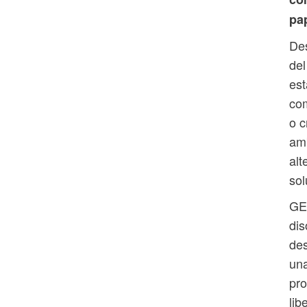
pa
Des
del
est
com
o c
amb
alt
sol
GEL
dis
des
una
pro
lib