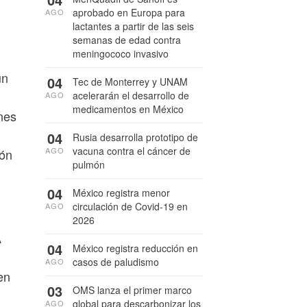
aprobado en Europa para
AGO
lactantes a partir de las seis
semanas de edad contra
meningococo invasivo
un
04
Tec de Monterrey y UNAM
acelerarán el desarrollo de
AGO
medicamentos en México
nes
04
Rusia desarrolla prototipo de
vacuna contra el cáncer de
AGO
ión
pulmón
04
México registra menor
circulación de Covid-19 en
AGO
2026
A
04
México registra reducción en
casos de paludismo
AGO
en
03
OMS lanza el primer marco
global para descarbonizar los
AGO