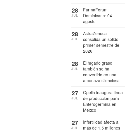
28
FarmaForum
Dominicana: 04
JUL
agosto
28
AstraZeneca
consolida un sólido
JUL
primer semestre de
2026
28
El hígado graso
también se ha
JUL
convertido en una
amenaza silenciosa
27
Opella inaugura línea
de producción para
JUL
Enterogermina en
México
27
Infertilidad afecta a
más de 1.5 millones
JUL