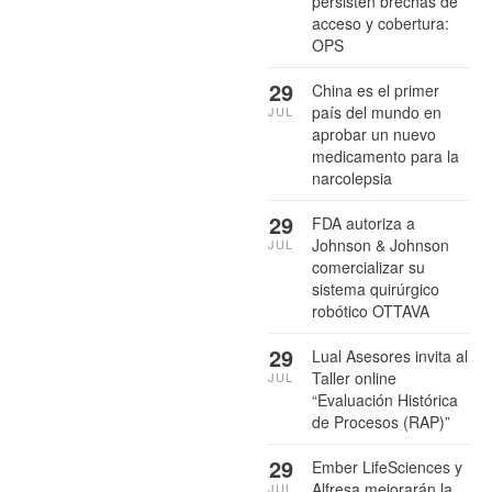
persisten brechas de
acceso y cobertura:
OPS
29
China es el primer
país del mundo en
JUL
aprobar un nuevo
medicamento para la
narcolepsia
29
FDA autoriza a
Johnson & Johnson
JUL
comercializar su
sistema quirúrgico
robótico OTTAVA
29
Lual Asesores invita al
Taller online
JUL
“Evaluación Histórica
de Procesos (RAP)”
29
Ember LifeSciences y
Alfresa mejorarán la
JUL