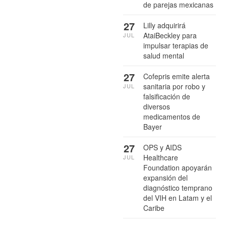
de parejas mexicanas
27
Lilly adquirirá
AtaiBeckley para
JUL
impulsar terapias de
salud mental
27
Cofepris emite alerta
sanitaria por robo y
JUL
falsificación de
diversos
medicamentos de
Bayer
27
OPS y AIDS
Healthcare
JUL
Foundation apoyarán
expansión del
diagnóstico temprano
del VIH en Latam y el
Caribe