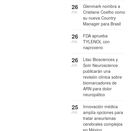
26
Glenmark nombra a
Cristiane Coelho como
JUL
su nueva Country
Manager para Brasil
26
FDA aprueba
TYLENOL con
JUL
naproxeno
26
Lilac Biosciences y
Soin Neuroscience
JUL
publicarán una
revisión clínica sobre
biomarcadores de
ARN para dolor
neuropático
25
Innovación médica
amplía opciones para
JUL
tratar aneurismas
cerebrales complejos
en México