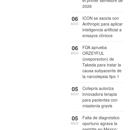
el primer semestre de
2026
06
ICON se asocia con
Anthropic para aplicar
AGO
inteligencia artificial a
ensayos clínicos
06
FDA aprueba
ORZEYFUL
AGO
(oveporexton) de
Takeda para tratar la
causa subyacente de
la narcolepsia tipo 1
05
Cofepris autoriza
innovadora terapia
AGO
para pacientes con
miastenia gravis
05
Falta de diagnóstico
oportuno agrava la
AGO
gastritis en México: