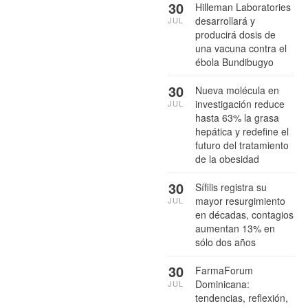
30
Hilleman Laboratories
desarrollará y
JUL
producirá dosis de
una vacuna contra el
ébola Bundibugyo
30
Nueva molécula en
investigación reduce
JUL
hasta 63% la grasa
hepática y redefine el
futuro del tratamiento
de la obesidad
30
Sífilis registra su
mayor resurgimiento
JUL
en décadas, contagios
aumentan 13% en
sólo dos años
30
FarmaForum
Dominicana:
JUL
tendencias, reflexión,