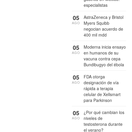
especialistas
05
AstraZeneca y Bristol
Myers Squibb
AGO
negocian acuerdo de
400 mil mdd
05
Moderna inicia ensayo
en humanos de su
AGO
vacuna contra cepa
Bundibugyo del ébola
05
FDA otorga
designación de vía
AGO
rápida a terapia
celular de Xellsmart
para Parkinson
05
¿Por qué cambian los
niveles de
AGO
testosterona durante
el verano?