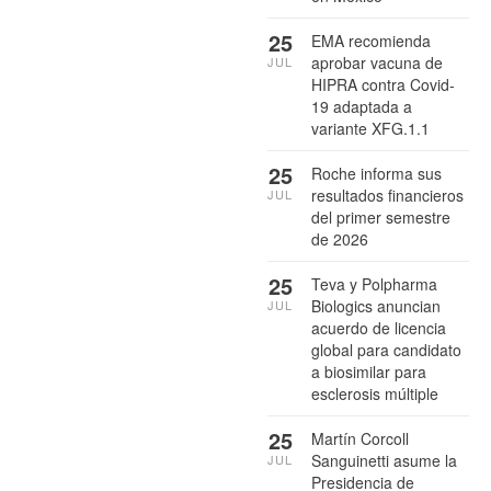
25
EMA recomienda
aprobar vacuna de
JUL
HIPRA contra Covid-
19 adaptada a
variante XFG.1.1
25
Roche informa sus
resultados financieros
JUL
del primer semestre
de 2026
25
Teva y Polpharma
Biologics anuncian
JUL
acuerdo de licencia
global para candidato
a biosimilar para
esclerosis múltiple
25
Martín Corcoll
Sanguinetti asume la
JUL
Presidencia de