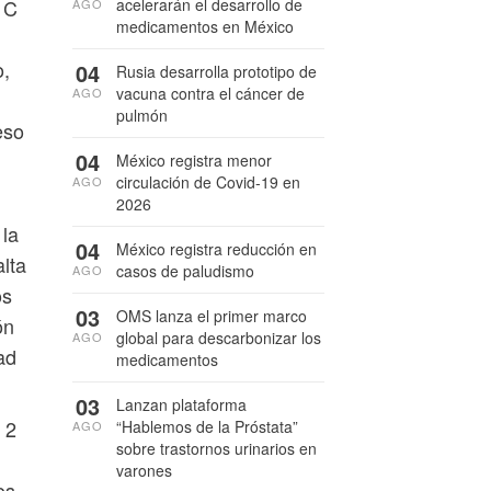
acelerarán el desarrollo de
1C
AGO
medicamentos en México
o,
04
Rusia desarrolla prototipo de
vacuna contra el cáncer de
AGO
pulmón
eso
04
México registra menor
circulación de Covid-19 en
AGO
2026
 la
04
México registra reducción en
alta
casos de paludismo
AGO
os
03
OMS lanza el primer marco
ón
global para descarbonizar los
AGO
ad
medicamentos
03
Lanzan plataforma
 2
“Hablemos de la Próstata”
AGO
sobre trastornos urinarios en
varones
os