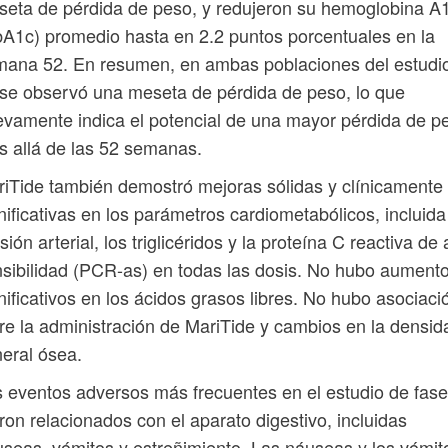
eta de pérdida de peso, y redujeron su hemoglobina A
A1c) promedio hasta en 2.2 puntos porcentuales en la
ana 52. En resumen, en ambas poblaciones del estudi
se observó una meseta de pérdida de peso, lo que
vamente indica el potencial de una mayor pérdida de p
 allá de las 52 semanas.
iTide también demostró mejoras sólidas y clínicamente
nificativas en los parámetros cardiometabólicos, incluida
sión arterial, los triglicéridos y la proteína C reactiva de 
sibilidad (PCR-as) en todas las dosis. No hubo aument
nificativos en los ácidos grasos libres. No hubo asociaci
re la administración de MariTide y cambios en la densid
eral ósea.
 eventos adversos más frecuentes en el estudio de fase
ron relacionados con el aparato digestivo, incluidas
seas, vómitos y estreñimiento. Las náuseas y los vómit