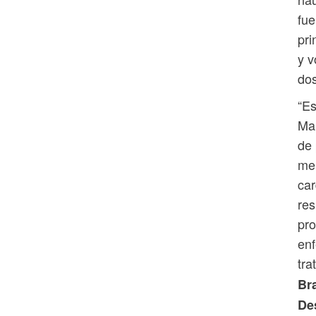
fue
pri
y v
dos
“Es
Mar
de 
men
car
res
pro
enf
tra
Bra
Des