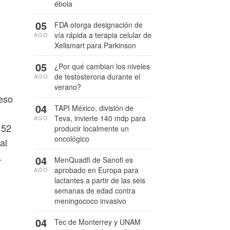
ébola
05
FDA otorga designación de
vía rápida a terapia celular de
AGO
Xellsmart para Parkinson
05
¿Por qué cambian los niveles
de testosterona durante el
AGO
verano?
eso
04
TAPI México, división de
Teva, invierte 140 mdp para
AGO
 52
producir localmente un
oncológico
al
.
04
MenQuadfi de Sanofi es
aprobado en Europa para
AGO
lactantes a partir de las seis
semanas de edad contra
meningococo invasivo
04
Tec de Monterrey y UNAM