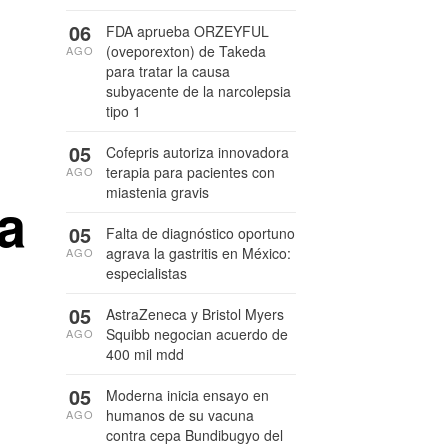
06
FDA aprueba ORZEYFUL
(oveporexton) de Takeda
AGO
para tratar la causa
subyacente de la narcolepsia
tipo 1
05
Cofepris autoriza innovadora
terapia para pacientes con
AGO
miastenia gravis
a
05
Falta de diagnóstico oportuno
agrava la gastritis en México:
AGO
especialistas
05
AstraZeneca y Bristol Myers
Squibb negocian acuerdo de
AGO
400 mil mdd
05
Moderna inicia ensayo en
humanos de su vacuna
AGO
contra cepa Bundibugyo del