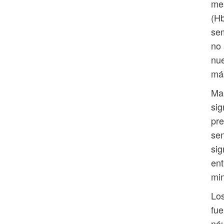
mes
(Hb
sem
no 
nue
más
Mar
sig
pre
sen
sig
ent
min
Los
fue
náu