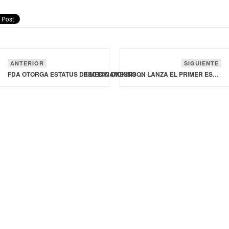
ANTERIOR
SIGUIENTE
FDA OTORGA ESTATUS DE MEDICAMENTO HUÉRFANO A FÁRMACO DE CERVOMED PARA DEMENCIA FRONTOTEMPORAL
BECTON DICKINSON LANZA EL PRIMER ESTUDIO DE AUTOTOMA DE MUESTRAS DE VPH PARA DETECTAR EL CÁNCER DE CUELLO UTERINO