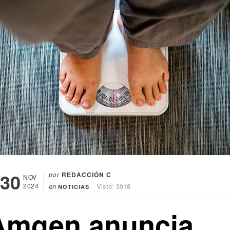
30
por
REDACCIÓN C
NOV
2024
en
Visto: 3918
NOTICIAS
Amgen anuncia