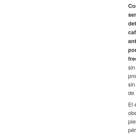
Co
se
de
ca
an
po
fre
sin
pr
sin
de 
El 
obe
pie
pér