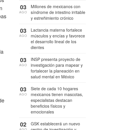
03
Millones de mexicanos con
n
síndrome de intestino irritable
AGO
eas
y estreñimiento crónico
03
Lactancia materna fortalece
músculos y encías y favorece
AGO
el desarrollo lineal de los
dientes
da
03
INSP presenta proyecto de
investigación para mapear y
AGO
fortalecer la planeación en
salud mental en México
03
Siete de cada 10 hogares
mexicanos tienen mascotas,
AGO
de
especialistas destacan
beneficios físicos y
emocionales
02
GSK establecerá un nuevo
centro de investigación y
AGO