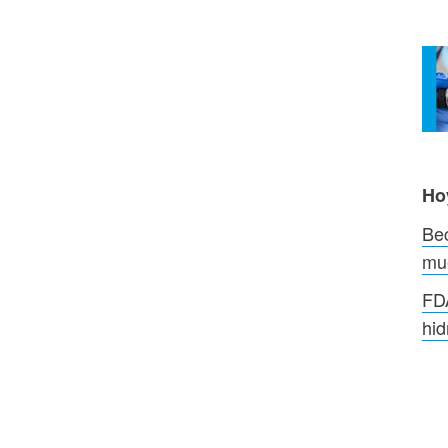
Ho
Bec
mue
FDA
hid