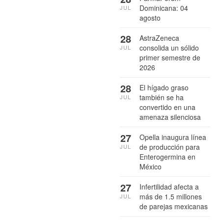
Dominicana: 04
JUL
agosto
28
AstraZeneca
consolida un sólido
JUL
primer semestre de
2026
28
El hígado graso
también se ha
JUL
convertido en una
amenaza silenciosa
27
Opella inaugura línea
de producción para
JUL
Enterogermina en
México
27
Infertilidad afecta a
más de 1.5 millones
JUL
de parejas mexicanas