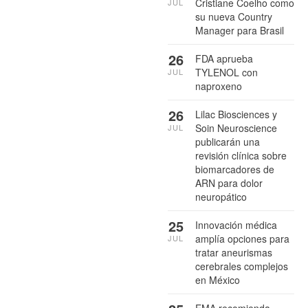
Cristiane Coelho como
JUL
su nueva Country
Manager para Brasil
26
FDA aprueba
TYLENOL con
JUL
naproxeno
26
Lilac Biosciences y
Soin Neuroscience
JUL
publicarán una
revisión clínica sobre
biomarcadores de
ARN para dolor
neuropático
25
Innovación médica
amplía opciones para
JUL
tratar aneurismas
cerebrales complejos
en México
EMA recomienda