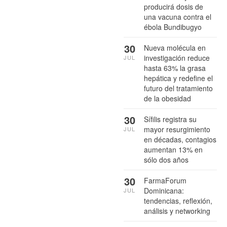
producirá dosis de
una vacuna contra el
ébola Bundibugyo
30
Nueva molécula en
investigación reduce
JUL
hasta 63% la grasa
hepática y redefine el
futuro del tratamiento
de la obesidad
30
Sífilis registra su
mayor resurgimiento
JUL
en décadas, contagios
aumentan 13% en
sólo dos años
30
FarmaForum
Dominicana:
JUL
tendencias, reflexión,
análisis y networking