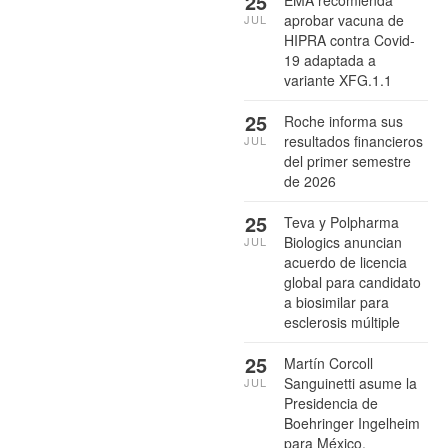
25
aprobar vacuna de
JUL
HIPRA contra Covid-
19 adaptada a
variante XFG.1.1
25
Roche informa sus
resultados financieros
JUL
del primer semestre
de 2026
25
Teva y Polpharma
Biologics anuncian
JUL
acuerdo de licencia
global para candidato
a biosimilar para
esclerosis múltiple
25
Martín Corcoll
Sanguinetti asume la
JUL
Presidencia de
Boehringer Ingelheim
para México,