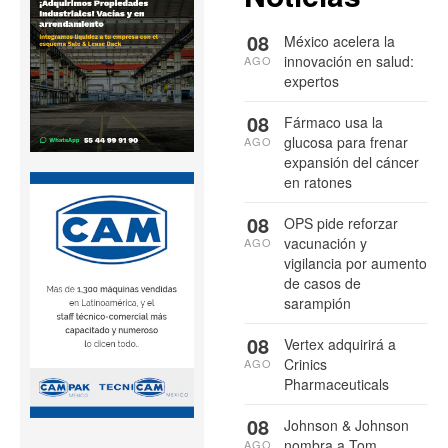
08
México acelera la
innovación en salud:
AGO
expertos
08
Fármaco usa la
glucosa para frenar
AGO
expansión del cáncer
en ratones
08
OPS pide reforzar
vacunación y
AGO
vigilancia por aumento
de casos de
sarampión
08
Vertex adquirirá a
Crinics
AGO
Pharmaceuticals
08
Johnson & Johnson
nombra a Tom
AGO