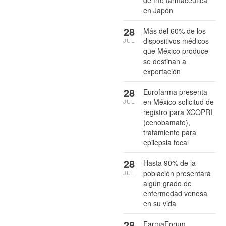
en Japón
28
Más del 60% de los
dispositivos médicos
JUL
que México produce
se destinan a
exportación
28
Eurofarma presenta
en México solicitud de
JUL
registro para XCOPRI
(cenobamato),
tratamiento para
epilepsia focal
28
Hasta 90% de la
población presentará
JUL
algún grado de
enfermedad venosa
en su vida
28
FarmaForum