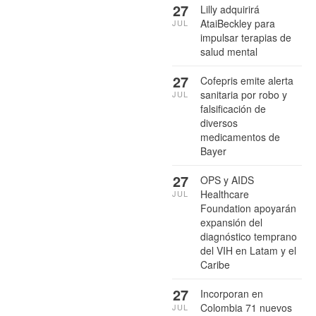
27
Lilly adquirirá
AtaiBeckley para
JUL
impulsar terapias de
salud mental
27
Cofepris emite alerta
sanitaria por robo y
JUL
falsificación de
diversos
medicamentos de
Bayer
27
OPS y AIDS
Healthcare
JUL
Foundation apoyarán
expansión del
diagnóstico temprano
del VIH en Latam y el
Caribe
27
Incorporan en
Colombia 71 nuevos
JUL