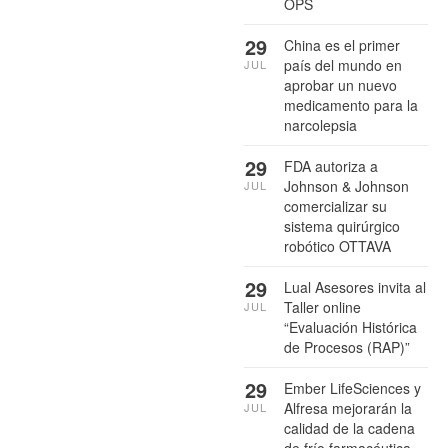
OPS
29
China es el primer
país del mundo en
JUL
aprobar un nuevo
medicamento para la
narcolepsia
29
FDA autoriza a
Johnson & Johnson
JUL
comercializar su
sistema quirúrgico
robótico OTTAVA
29
Lual Asesores invita al
Taller online
JUL
“Evaluación Histórica
de Procesos (RAP)”
29
Ember LifeSciences y
Alfresa mejorarán la
JUL
calidad de la cadena
de frío farmacéutica