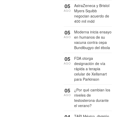
05
AstraZeneca y Bristol
Myers Squibb
AGO
negocian acuerdo de
400 mil mdd
05
Moderna inicia ensayo
en humanos de su
AGO
vacuna contra cepa
Bundibugyo del ébola
05
FDA otorga
designación de vía
AGO
rápida a terapia
celular de Xellsmart
para Parkinson
05
¿Por qué cambian los
niveles de
AGO
testosterona durante
el verano?
04
TAPI México, división