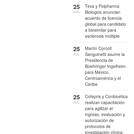
25
Teva y Polpharma
Biologics anuncian
JUL
acuerdo de licencia
global para candidato
a biosimilar para
esclerosis múltiple
25
Martín Corcoll
Sanguinetti asume la
JUL
Presidencia de
Boehringer Ingelheim
para México,
Centroamérica y el
Caribe
25
Cofepris y Conbioética
realizan capacitación
JUL
para agilizar el
ingreso, evaluación y
autorización de
protocolos de
investigación clínica