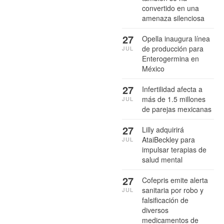
convertido en una
amenaza silenciosa
27
Opella inaugura línea
de producción para
JUL
Enterogermina en
México
27
Infertilidad afecta a
más de 1.5 millones
JUL
de parejas mexicanas
27
Lilly adquirirá
AtaiBeckley para
JUL
impulsar terapias de
salud mental
27
Cofepris emite alerta
sanitaria por robo y
JUL
falsificación de
diversos
medicamentos de