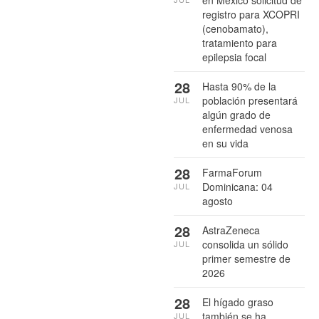
registro para XCOPRI
(cenobamato),
tratamiento para
epilepsia focal
28
Hasta 90% de la
población presentará
JUL
algún grado de
enfermedad venosa
en su vida
28
FarmaForum
Dominicana: 04
JUL
agosto
28
AstraZeneca
consolida un sólido
JUL
primer semestre de
2026
28
El hígado graso
también se ha
JUL