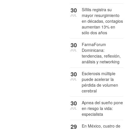
30
Sífilis registra su
mayor resurgimiento
JUL
en décadas, contagios
aumentan 13% en
sólo dos años
30
FarmaForum
Dominicana:
JUL
tendencias, reflexión,
análisis y networking
30
Esclerosis múltiple
puede acelerar la
JUL
pérdida de volumen
cerebral
30
Apnea del sueño pone
en riesgo la vida:
JUL
especialista
29
En México, cuatro de