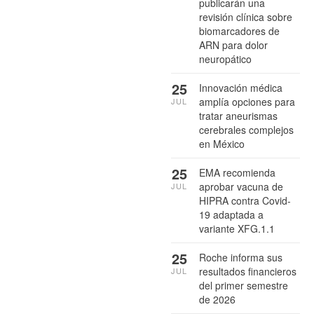
publicarán una
revisión clínica sobre
biomarcadores de
ARN para dolor
neuropático
25
Innovación médica
amplía opciones para
JUL
tratar aneurismas
cerebrales complejos
en México
25
EMA recomienda
aprobar vacuna de
JUL
HIPRA contra Covid-
19 adaptada a
variante XFG.1.1
25
Roche informa sus
resultados financieros
JUL
del primer semestre
de 2026