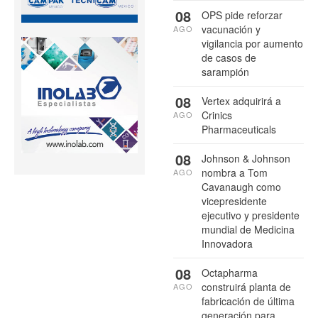
08
OPS pide reforzar
vacunación y
AGO
vigilancia por aumento
de casos de
sarampión
08
Vertex adquirirá a
Crinics
AGO
Pharmaceuticals
08
Johnson & Johnson
nombra a Tom
AGO
Cavanaugh como
vicepresidente
ejecutivo y presidente
mundial de Medicina
Innovadora
08
Octapharma
construirá planta de
AGO
fabricación de última
generación para