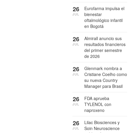
26
Eurofarma impulsa el
bienestar
JUL
oftalmológico infantil
en Bogotá
26
Almirall anuncio sus
resultados financieros
JUL
del primer semestre
de 2026
26
Glenmark nombra a
Cristiane Coelho como
JUL
su nueva Country
Manager para Brasil
26
FDA aprueba
TYLENOL con
JUL
naproxeno
26
Lilac Biosciences y
Soin Neuroscience
JUL