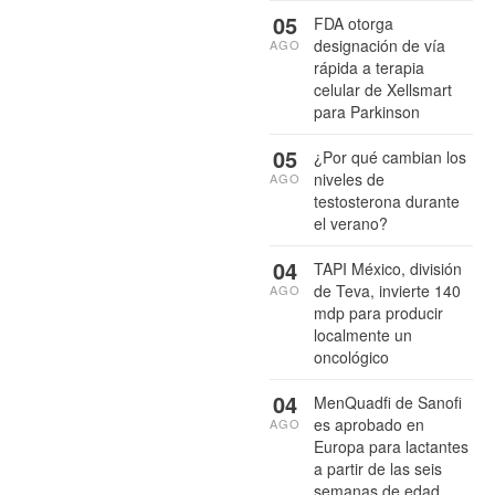
05
FDA otorga
designación de vía
AGO
rápida a terapia
celular de Xellsmart
para Parkinson
05
¿Por qué cambian los
niveles de
AGO
testosterona durante
el verano?
04
TAPI México, división
de Teva, invierte 140
AGO
mdp para producir
localmente un
oncológico
04
MenQuadfi de Sanofi
es aprobado en
AGO
Europa para lactantes
a partir de las seis
semanas de edad