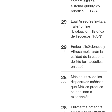
comercializar su
sistema quirúrgico
robótico OTTAVA
29
Lual Asesores invita al
Taller online
JUL
“Evaluación Histórica
de Procesos (RAP)”
29
Ember LifeSciences y
Alfresa mejorarán la
JUL
calidad de la cadena
de frío farmacéutica
en Japón
28
Más del 60% de los
dispositivos médicos
JUL
que México produce
se destinan a
exportación
28
Eurofarma presenta
en México solicitud de
JUL