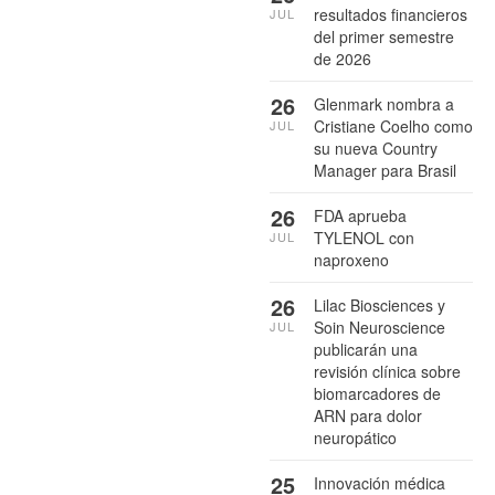
resultados financieros
JUL
del primer semestre
de 2026
26
Glenmark nombra a
Cristiane Coelho como
JUL
su nueva Country
Manager para Brasil
26
FDA aprueba
TYLENOL con
JUL
naproxeno
26
Lilac Biosciences y
Soin Neuroscience
JUL
publicarán una
revisión clínica sobre
biomarcadores de
ARN para dolor
neuropático
25
Innovación médica