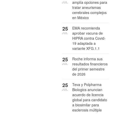
amplía opciones para
JUL
tratar aneurismas
cerebrales complejos
en México
25
EMA recomienda
aprobar vacuna de
JUL
HIPRA contra Covid-
19 adaptada a
variante XFG.1.1
25
Roche informa sus
resultados financieros
JUL
del primer semestre
de 2026
25
Teva y Polpharma
Biologics anuncian
JUL
acuerdo de licencia
global para candidato
a biosimilar para
esclerosis múltiple