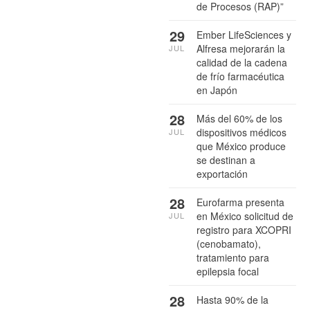
de Procesos (RAP)”
29
Ember LifeSciences y
Alfresa mejorarán la
JUL
calidad de la cadena
de frío farmacéutica
en Japón
28
Más del 60% de los
dispositivos médicos
JUL
que México produce
se destinan a
exportación
28
Eurofarma presenta
en México solicitud de
JUL
registro para XCOPRI
(cenobamato),
tratamiento para
epilepsia focal
28
Hasta 90% de la