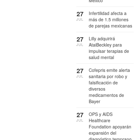
México
27
Infertilidad afecta a
más de 1.5 millones
JUL
de parejas mexicanas
27
Lilly adquirirá
AtaiBeckley para
JUL
impulsar terapias de
salud mental
27
Cofepris emite alerta
sanitaria por robo y
JUL
falsificación de
diversos
medicamentos de
Bayer
27
OPS y AIDS
Healthcare
JUL
Foundation apoyarán
expansión del
diagnóstico temprano