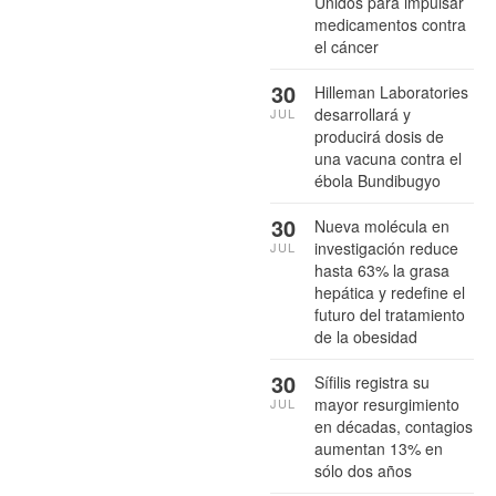
Unidos para impulsar
medicamentos contra
el cáncer
30
Hilleman Laboratories
desarrollará y
JUL
producirá dosis de
una vacuna contra el
ébola Bundibugyo
30
Nueva molécula en
investigación reduce
JUL
hasta 63% la grasa
hepática y redefine el
futuro del tratamiento
de la obesidad
30
Sífilis registra su
mayor resurgimiento
JUL
en décadas, contagios
aumentan 13% en
sólo dos años