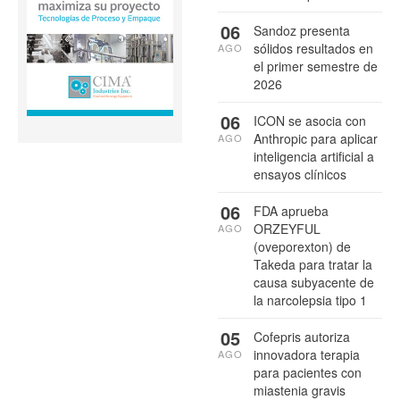
06
Sandoz presenta
sólidos resultados en
AGO
el primer semestre de
2026
06
ICON se asocia con
Anthropic para aplicar
AGO
inteligencia artificial a
ensayos clínicos
06
FDA aprueba
ORZEYFUL
AGO
(oveporexton) de
Takeda para tratar la
causa subyacente de
la narcolepsia tipo 1
05
Cofepris autoriza
innovadora terapia
AGO
para pacientes con
miastenia gravis