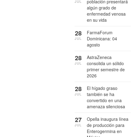
población presentará
JUL
algún grado de
enfermedad venosa
en su vida
28
FarmaForum
Dominicana: 04
JUL
agosto
28
AstraZeneca
consolida un sólido
JUL
primer semestre de
2026
28
El hígado graso
también se ha
JUL
convertido en una
amenaza silenciosa
27
Opella inaugura línea
de producción para
JUL
Enterogermina en