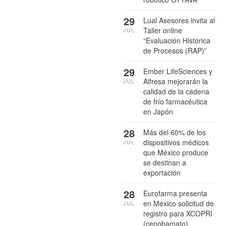
29
Lual Asesores invita al
Taller online
JUL
“Evaluación Histórica
de Procesos (RAP)”
29
Ember LifeSciences y
Alfresa mejorarán la
JUL
calidad de la cadena
de frío farmacéutica
en Japón
28
Más del 60% de los
dispositivos médicos
JUL
que México produce
se destinan a
exportación
28
Eurofarma presenta
en México solicitud de
JUL
registro para XCOPRI
(cenobamato),