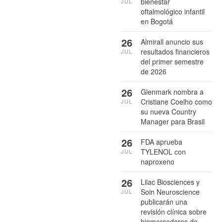
bienestar
JUL
oftalmológico infantil
en Bogotá
26
Almirall anuncio sus
resultados financieros
JUL
del primer semestre
de 2026
26
Glenmark nombra a
Cristiane Coelho como
JUL
su nueva Country
Manager para Brasil
26
FDA aprueba
TYLENOL con
JUL
naproxeno
26
Lilac Biosciences y
Soin Neuroscience
JUL
publicarán una
revisión clínica sobre
biomarcadores de