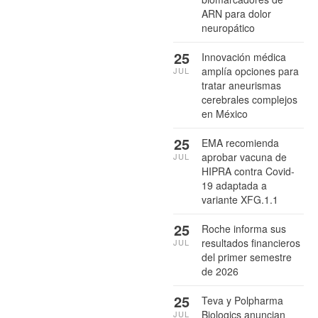
ARN para dolor
neuropático
25
Innovación médica
amplía opciones para
JUL
tratar aneurismas
cerebrales complejos
en México
25
EMA recomienda
aprobar vacuna de
JUL
HIPRA contra Covid-
19 adaptada a
variante XFG.1.1
25
Roche informa sus
resultados financieros
JUL
del primer semestre
de 2026
25
Teva y Polpharma
Biologics anuncian
JUL