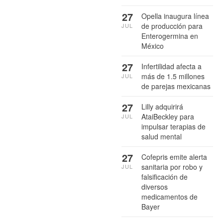
27
Opella inaugura línea
de producción para
JUL
Enterogermina en
México
27
Infertilidad afecta a
más de 1.5 millones
JUL
de parejas mexicanas
27
Lilly adquirirá
AtaiBeckley para
JUL
impulsar terapias de
salud mental
27
Cofepris emite alerta
sanitaria por robo y
JUL
falsificación de
diversos
medicamentos de
Bayer