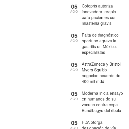
05
Cofepris autoriza
innovadora terapia
AGO
para pacientes con
miastenia gravis
05
Falta de diagnóstico
oportuno agrava la
AGO
gastritis en México:
especialistas
05
AstraZeneca y Bristol
Myers Squibb
AGO
negocian acuerdo de
400 mil mdd
05
Moderna inicia ensayo
en humanos de su
AGO
vacuna contra cepa
Bundibugyo del ébola
05
FDA otorga
designación de vía
AGO