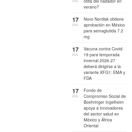
otitis del nadador en
JUL
verano?
17
Novo Nordisk obtiene
aprobación en México
JUL
para semaglutida 7.2
mg
17
Vacuna contra Covid-
19 para temporada
JUL
invernal 2026-27
deberá dirigirse a la
variante XFG1: EMA y
FDA
17
Fondo de
Compromiso Social de
JUL
Boehringer Ingelheim
apoya a innovadores
del sector salud en
México y África
Oriental