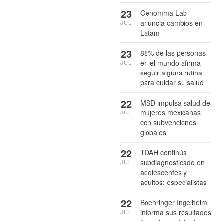
23
Genomma Lab
anuncia cambios en
JUL
Latam
23
88% de las personas
en el mundo afirma
JUL
seguir alguna rutina
para cuidar su salud
22
MSD impulsa salud de
mujeres mexicanas
JUL
con subvenciones
globales
22
TDAH continúa
subdiagnosticado en
JUL
adolescentes y
adultos: especialistas
22
Boehringer Ingelheim
informa sus resultados
JUL