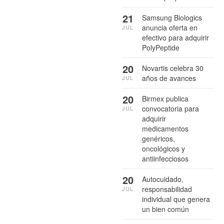
21
Samsung Biologics
anuncia oferta en
JUL
efectivo para adquirir
PolyPeptide
20
Novartis celebra 30
años de avances
JUL
20
Birmex publica
convocatoria para
JUL
adquirir
medicamentos
genéricos,
oncológicos y
antiinfecciosos
20
Autocuidado,
responsabilidad
JUL
individual que genera
un bien común