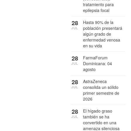
tratamiento para
epilepsia focal
28
Hasta 90% de la
población presentará
JUL
algún grado de
enfermedad venosa
en su vida
28
FarmaForum
Dominicana: 04
JUL
agosto
28
AstraZeneca
consolida un sólido
JUL
primer semestre de
2026
28
El hígado graso
también se ha
JUL
convertido en una
amenaza silenciosa