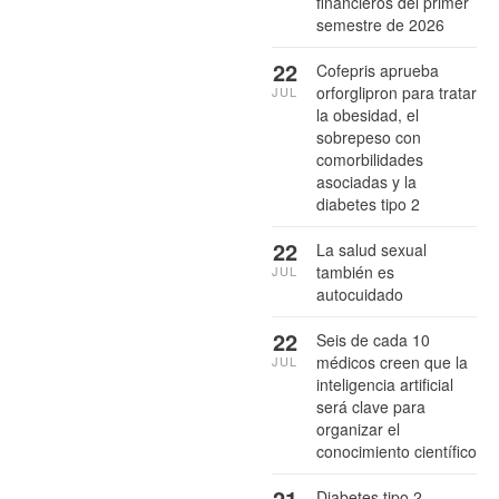
financieros del primer
semestre de 2026
22
Cofepris aprueba
orforglipron para tratar
JUL
la obesidad, el
sobrepeso con
comorbilidades
asociadas y la
diabetes tipo 2
22
La salud sexual
también es
JUL
autocuidado
22
Seis de cada 10
médicos creen que la
JUL
inteligencia artificial
será clave para
organizar el
conocimiento científico
21
Diabetes tipo 2,