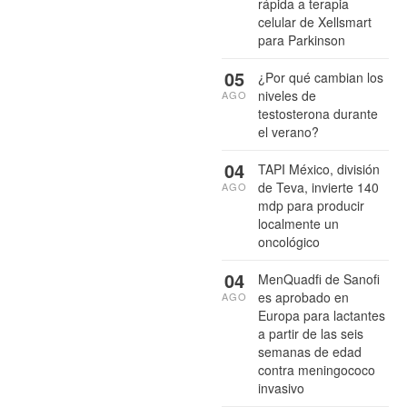
rápida a terapia
celular de Xellsmart
para Parkinson
05
¿Por qué cambian los
niveles de
AGO
testosterona durante
el verano?
04
TAPI México, división
de Teva, invierte 140
AGO
mdp para producir
localmente un
oncológico
04
MenQuadfi de Sanofi
es aprobado en
AGO
Europa para lactantes
a partir de las seis
semanas de edad
contra meningococo
invasivo