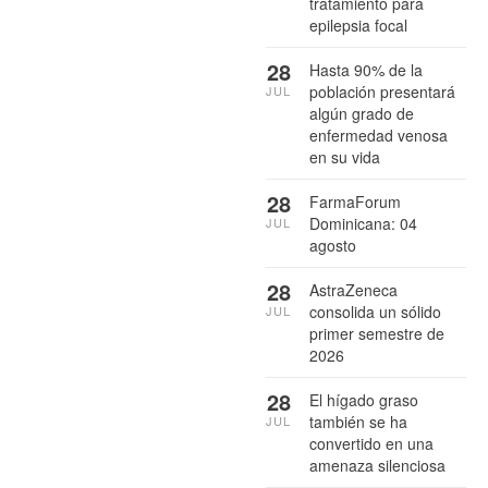
tratamiento para
epilepsia focal
28
Hasta 90% de la
población presentará
JUL
algún grado de
enfermedad venosa
en su vida
28
FarmaForum
Dominicana: 04
JUL
agosto
28
AstraZeneca
consolida un sólido
JUL
primer semestre de
2026
28
El hígado graso
también se ha
JUL
convertido en una
amenaza silenciosa