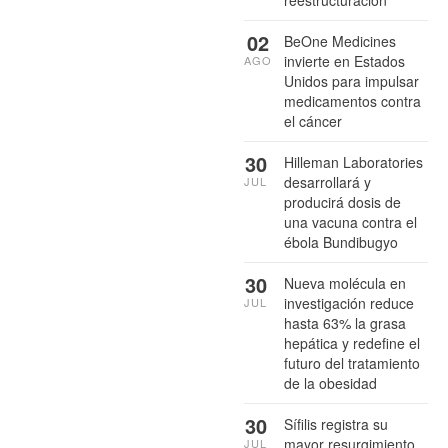
02
BeOne Medicines
invierte en Estados
AGO
Unidos para impulsar
medicamentos contra
el cáncer
30
Hilleman Laboratories
desarrollará y
JUL
producirá dosis de
una vacuna contra el
ébola Bundibugyo
30
Nueva molécula en
investigación reduce
JUL
hasta 63% la grasa
hepática y redefine el
futuro del tratamiento
de la obesidad
30
Sífilis registra su
mayor resurgimiento
JUL