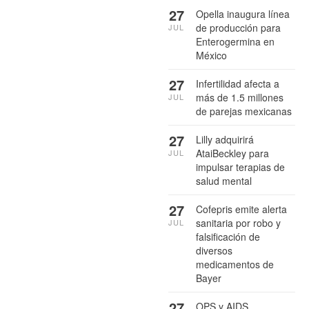
27
Opella inaugura línea
de producción para
JUL
Enterogermina en
México
27
Infertilidad afecta a
más de 1.5 millones
JUL
de parejas mexicanas
27
Lilly adquirirá
AtaiBeckley para
JUL
impulsar terapias de
salud mental
27
Cofepris emite alerta
sanitaria por robo y
JUL
falsificación de
diversos
medicamentos de
Bayer
27
OPS y AIDS