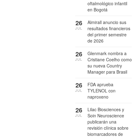
oftalmológico infantil
en Bogotá
26
Almirall anuncio sus
resultados financieros
JUL
del primer semestre
de 2026
26
Glenmark nombra a
Cristiane Coelho como
JUL
su nueva Country
Manager para Brasil
26
FDA aprueba
TYLENOL con
JUL
naproxeno
26
Lilac Biosciences y
Soin Neuroscience
JUL
publicarán una
revisión clínica sobre
biomarcadores de