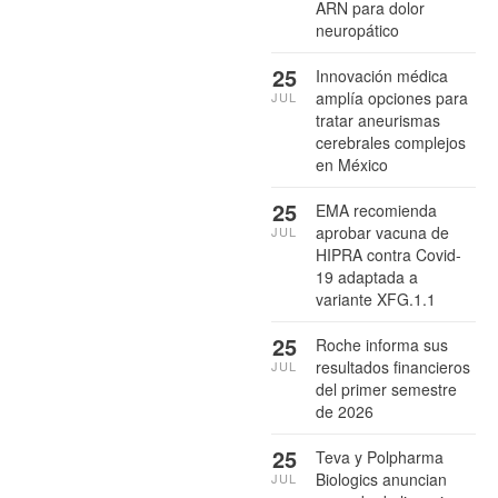
ARN para dolor
neuropático
25
Innovación médica
amplía opciones para
JUL
tratar aneurismas
cerebrales complejos
en México
25
EMA recomienda
aprobar vacuna de
JUL
HIPRA contra Covid-
19 adaptada a
variante XFG.1.1
25
Roche informa sus
resultados financieros
JUL
del primer semestre
de 2026
25
Teva y Polpharma
Biologics anuncian
JUL