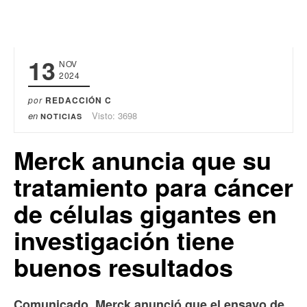
13
NOV
2024
por
REDACCIÓN C
en
Visto: 3698
NOTICIAS
Merck anuncia que su
tratamiento para cáncer
de células gigantes en
investigación tiene
buenos resultados
.
Comunicado
Merck anunció que el ensayo de