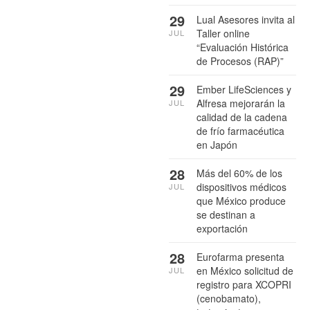
29
Lual Asesores invita al
Taller online
JUL
“Evaluación Histórica
de Procesos (RAP)”
29
Ember LifeSciences y
Alfresa mejorarán la
JUL
calidad de la cadena
de frío farmacéutica
en Japón
28
Más del 60% de los
dispositivos médicos
JUL
que México produce
se destinan a
exportación
28
Eurofarma presenta
en México solicitud de
JUL
registro para XCOPRI
(cenobamato),