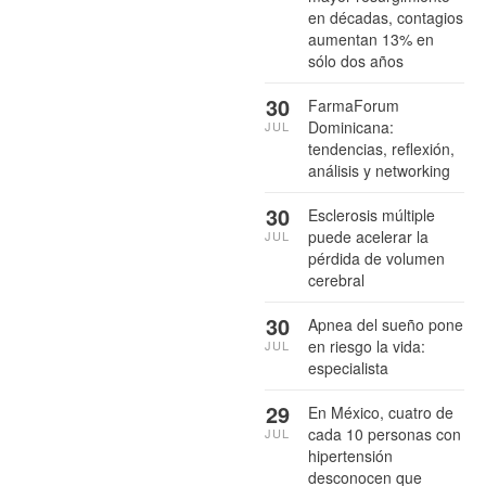
en décadas, contagios
aumentan 13% en
sólo dos años
30
FarmaForum
Dominicana:
JUL
tendencias, reflexión,
análisis y networking
30
Esclerosis múltiple
puede acelerar la
JUL
pérdida de volumen
cerebral
30
Apnea del sueño pone
en riesgo la vida:
JUL
especialista
29
En México, cuatro de
cada 10 personas con
JUL
hipertensión
desconocen que