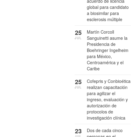
acuerdo de licencia
global para candidato
a biosimilar para
esclerosis múltiple
25
Martín Corcoll
Sanguinetti asume la
JUL
Presidencia de
Boehringer Ingelheim
para México,
Centroamérica y el
Caribe
25
Cofepris y Conbioética
realizan capacitación
JUL
para agilizar el
ingreso, evaluación y
autorización de
protocolos de
investigación clínica
23
Dos de cada cinco
personas en el
JUL