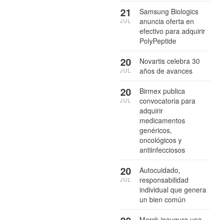
21
Samsung Biologics
anuncia oferta en
JUL
efectivo para adquirir
PolyPeptide
20
Novartis celebra 30
años de avances
JUL
20
Birmex publica
convocatoria para
JUL
adquirir
medicamentos
genéricos,
oncológicos y
antiinfecciosos
20
Autocuidado,
responsabilidad
JUL
individual que genera
un bien común
Merck inaugura una