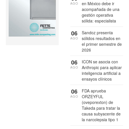
en México debe ir
AGO
acompañada de una
gestión operativa
sólida: especialista
06
Sandoz presenta
sólidos resultados en
AGO
el primer semestre de
2026
06
ICON se asocia con
Anthropic para aplicar
AGO
inteligencia artificial a
ensayos clínicos
06
FDA aprueba
ORZEYFUL
AGO
(oveporexton) de
Takeda para tratar la
causa subyacente de
la narcolepsia tipo 1