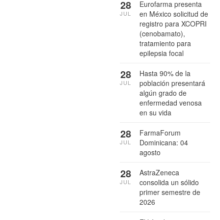
28
Eurofarma presenta
en México solicitud de
JUL
registro para XCOPRI
(cenobamato),
tratamiento para
epilepsia focal
28
Hasta 90% de la
población presentará
JUL
algún grado de
enfermedad venosa
en su vida
28
FarmaForum
Dominicana: 04
JUL
agosto
28
AstraZeneca
consolida un sólido
JUL
primer semestre de
2026