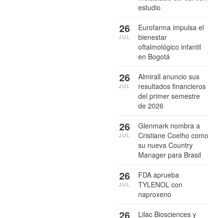
estudio
26
Eurofarma impulsa el
bienestar
JUL
oftalmológico infantil
en Bogotá
26
Almirall anuncio sus
resultados financieros
JUL
del primer semestre
de 2026
26
Glenmark nombra a
Cristiane Coelho como
JUL
su nueva Country
Manager para Brasil
26
FDA aprueba
TYLENOL con
JUL
naproxeno
26
Lilac Biosciences y