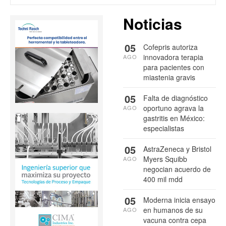
Noticias
05
Cofepris autoriza
innovadora terapia
AGO
para pacientes con
miastenia gravis
05
Falta de diagnóstico
oportuno agrava la
AGO
gastritis en México:
especialistas
05
AstraZeneca y Bristol
Myers Squibb
AGO
negocian acuerdo de
400 mil mdd
05
Moderna inicia ensayo
en humanos de su
AGO
vacuna contra cepa