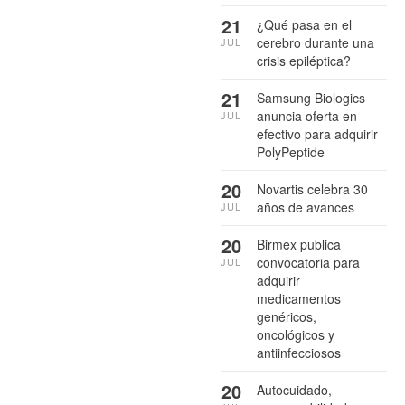
21
¿Qué pasa en el
cerebro durante una
JUL
crisis epiléptica?
21
Samsung Biologics
anuncia oferta en
JUL
efectivo para adquirir
PolyPeptide
20
Novartis celebra 30
años de avances
JUL
20
Birmex publica
convocatoria para
JUL
adquirir
medicamentos
genéricos,
oncológicos y
antiinfecciosos
20
Autocuidado,