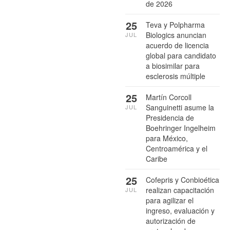
de 2026
25
Teva y Polpharma
Biologics anuncian
JUL
acuerdo de licencia
global para candidato
a biosimilar para
esclerosis múltiple
25
Martín Corcoll
Sanguinetti asume la
JUL
Presidencia de
Boehringer Ingelheim
para México,
Centroamérica y el
Caribe
25
Cofepris y Conbioética
realizan capacitación
JUL
para agilizar el
ingreso, evaluación y
autorización de