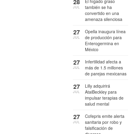
28
El hígado graso
también se ha
JUL
convertido en una
amenaza silenciosa
27
Opella inaugura línea
de producción para
JUL
Enterogermina en
México
27
Infertilidad afecta a
más de 1.5 millones
JUL
de parejas mexicanas
27
Lilly adquirirá
AtaiBeckley para
JUL
impulsar terapias de
salud mental
27
Cofepris emite alerta
sanitaria por robo y
JUL
falsificación de