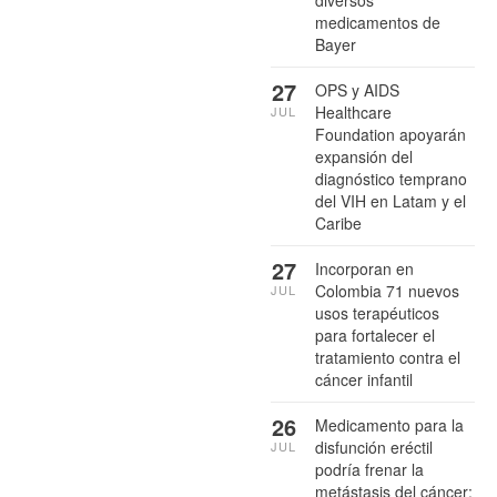
diversos
medicamentos de
Bayer
27
OPS y AIDS
Healthcare
JUL
Foundation apoyarán
expansión del
diagnóstico temprano
del VIH en Latam y el
Caribe
27
Incorporan en
Colombia 71 nuevos
JUL
usos terapéuticos
para fortalecer el
tratamiento contra el
cáncer infantil
26
Medicamento para la
disfunción eréctil
JUL
podría frenar la
metástasis del cáncer: