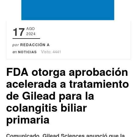
17
AGO
2024
por
REDACCIÓN A
en
Visto: 4441
NOTICIAS
FDA otorga aprobación
acelerada a tratamiento
de Gilead para la
colangitis biliar
primaria
Comunicado. Gilead Sciences anunció que la