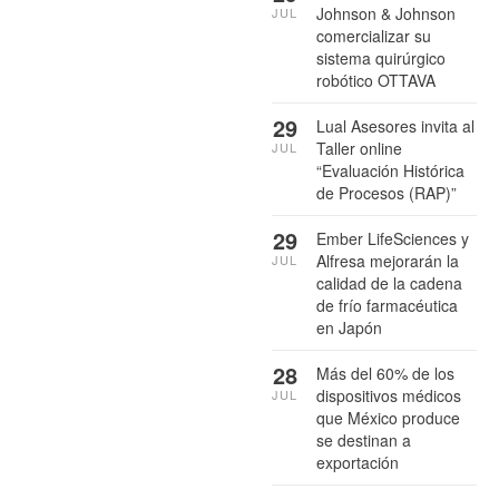
Johnson & Johnson
JUL
comercializar su
sistema quirúrgico
robótico OTTAVA
29
Lual Asesores invita al
Taller online
JUL
“Evaluación Histórica
de Procesos (RAP)”
29
Ember LifeSciences y
Alfresa mejorarán la
JUL
calidad de la cadena
de frío farmacéutica
en Japón
28
Más del 60% de los
dispositivos médicos
JUL
que México produce
se destinan a
exportación