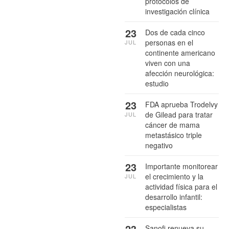
protocolos de
investigación clínica
23
Dos de cada cinco
personas en el
JUL
continente americano
viven con una
afección neurológica:
estudio
23
FDA aprueba Trodelvy
de Gilead para tratar
JUL
cáncer de mama
metastásico triple
negativo
23
Importante monitorear
el crecimiento y la
JUL
actividad física para el
desarrollo infantil:
especialistas
23
Sanofi renueva su