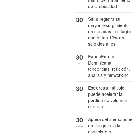
futuro del tratamiento
de la obesidad
30
Sífilis registra su
mayor resurgimiento
JUL
en décadas, contagios
aumentan 13% en
sólo dos años
30
FarmaForum
Dominicana:
JUL
tendencias, reflexión,
análisis y networking
30
Esclerosis múltiple
puede acelerar la
JUL
pérdida de volumen
cerebral
30
Apnea del sueño pone
en riesgo la vida:
JUL
especialista