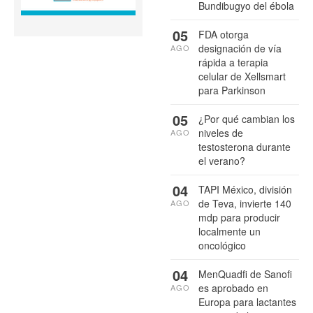
Bundibugyo del ébola
05
FDA otorga
designación de vía
AGO
rápida a terapia
celular de Xellsmart
para Parkinson
05
¿Por qué cambian los
niveles de
AGO
testosterona durante
el verano?
04
TAPI México, división
de Teva, invierte 140
AGO
mdp para producir
localmente un
oncológico
04
MenQuadfi de Sanofi
es aprobado en
AGO
Europa para lactantes