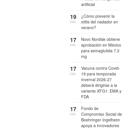
artificial
19
¿Cómo prevenir la
otitis del nadador en
JUL
verano?
17
Novo Nordisk obtiene
aprobación en México
JUL
para semaglutida 7.2
mg
17
Vacuna contra Covid-
19 para temporada
JUL
invernal 2026-27
deberá dirigirse a la
variante XFG1: EMA y
FDA
17
Fondo de
Compromiso Social de
JUL
Boehringer Ingelheim
apoya a innovadores