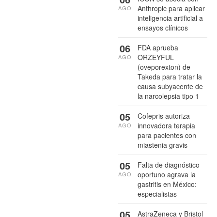
Anthropic para aplicar
AGO
inteligencia artificial a
ensayos clínicos
06
FDA aprueba
ORZEYFUL
AGO
(oveporexton) de
Takeda para tratar la
causa subyacente de
la narcolepsia tipo 1
05
Cofepris autoriza
innovadora terapia
AGO
para pacientes con
miastenia gravis
05
Falta de diagnóstico
oportuno agrava la
AGO
gastritis en México:
especialistas
05
AstraZeneca y Bristol