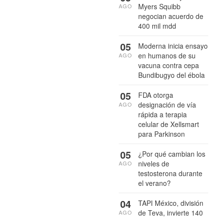
Myers Squibb
AGO
negocian acuerdo de
400 mil mdd
05
Moderna inicia ensayo
en humanos de su
AGO
vacuna contra cepa
Bundibugyo del ébola
05
FDA otorga
designación de vía
AGO
rápida a terapia
celular de Xellsmart
para Parkinson
05
¿Por qué cambian los
niveles de
AGO
testosterona durante
el verano?
04
TAPI México, división
de Teva, invierte 140
AGO