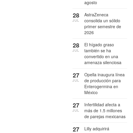
agosto
28
AstraZeneca
consolida un sólido
JUL
primer semestre de
2026
28
El hígado graso
también se ha
JUL
convertido en una
amenaza silenciosa
27
Opella inaugura línea
de producción para
JUL
Enterogermina en
México
27
Infertilidad afecta a
más de 1.5 millones
JUL
de parejas mexicanas
27
Lilly adquirirá