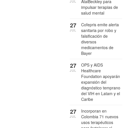
AtaiBeckley para
JUL
impulsar terapias de
salud mental
27
Cofepris emite alerta
sanitaria por robo y
JUL
falsificación de
diversos
medicamentos de
Bayer
27
OPS y AIDS
Healthcare
JUL
Foundation apoyarán
expansión del
diagnóstico temprano
del VIH en Latam y el
Caribe
27
Incorporan en
Colombia 71 nuevos
JUL
usos terapéuticos
para fortalecer el