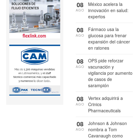
08
México acelera la
innovación en salud:
AGO
expertos
08
Fármaco usa la
glucosa para frenar
AGO
expansión del cáncer
en ratones
08
OPS pide reforzar
vacunación y
AGO
vigilancia por aumento
de casos de
sarampión
08
Vertex adquirirá a
Crinics
AGO
Pharmaceuticals
08
Johnson & Johnson
nombra a Tom
AGO
Cavanaugh como