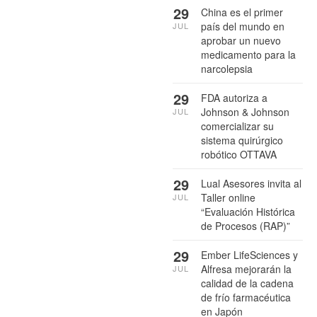
29
China es el primer
país del mundo en
JUL
aprobar un nuevo
medicamento para la
narcolepsia
29
FDA autoriza a
Johnson & Johnson
JUL
comercializar su
sistema quirúrgico
robótico OTTAVA
29
Lual Asesores invita al
Taller online
JUL
“Evaluación Histórica
de Procesos (RAP)”
29
Ember LifeSciences y
Alfresa mejorarán la
JUL
calidad de la cadena
de frío farmacéutica
en Japón