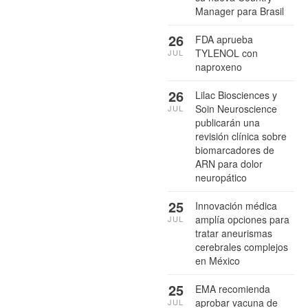
Manager para Brasil
26
FDA aprueba
TYLENOL con
JUL
naproxeno
26
Lilac Biosciences y
Soin Neuroscience
JUL
publicarán una
revisión clínica sobre
biomarcadores de
ARN para dolor
neuropático
25
Innovación médica
amplía opciones para
JUL
tratar aneurismas
cerebrales complejos
en México
25
EMA recomienda
aprobar vacuna de
JUL