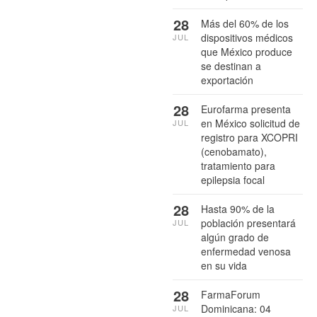
28
Más del 60% de los
dispositivos médicos
JUL
que México produce
se destinan a
exportación
28
Eurofarma presenta
en México solicitud de
JUL
registro para XCOPRI
(cenobamato),
tratamiento para
epilepsia focal
28
Hasta 90% de la
población presentará
JUL
algún grado de
enfermedad venosa
en su vida
28
FarmaForum
Dominicana: 04
JUL