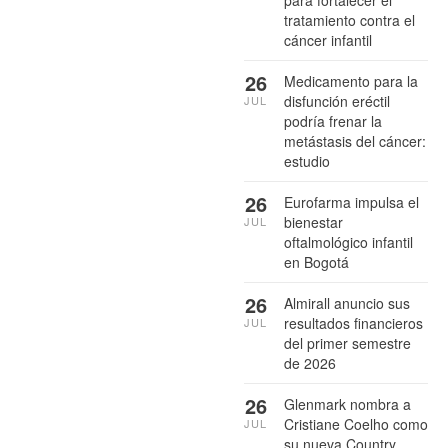
tratamiento contra el
cáncer infantil
26
Medicamento para la
disfunción eréctil
JUL
podría frenar la
metástasis del cáncer:
estudio
26
Eurofarma impulsa el
bienestar
JUL
oftalmológico infantil
en Bogotá
26
Almirall anuncio sus
resultados financieros
JUL
del primer semestre
de 2026
26
Glenmark nombra a
Cristiane Coelho como
JUL
su nueva Country