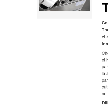
Co
Th
el
in
Che
el 
par
la 
par
cu
no 
Dil