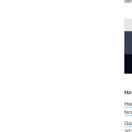
der
Ho
Har
ter
Gal
20