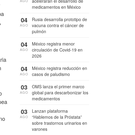
acelerarán el desarrollo de
AGO
y
medicamentos en México
pa
04
Rusia desarrolla prototipo de
,
vacuna contra el cáncer de
AGO
pulmón
04
México registra menor
circulación de Covid-19 en
AGO
2026
ria
n
04
México registra reducción en
casos de paludismo
AGO
03
OMS lanza el primer marco
b
global para descarbonizar los
AGO
medicamentos
pea
03
Lanzan plataforma
“Hablemos de la Próstata”
AGO
ino
sobre trastornos urinarios en
varones