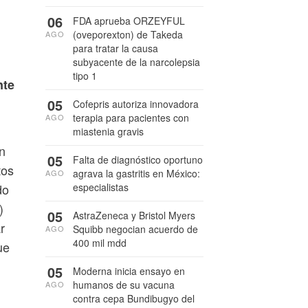
06
FDA aprueba ORZEYFUL
(oveporexton) de Takeda
AGO
para tratar la causa
subyacente de la narcolepsia
tipo 1
nte
05
Cofepris autoriza innovadora
terapia para pacientes con
AGO
miastenia gravis
n
05
Falta de diagnóstico oportuno
tos
agrava la gastritis en México:
AGO
especialistas
do
)
05
AstraZeneca y Bristol Myers
r
Squibb negocian acuerdo de
AGO
400 mil mdd
ue
05
Moderna inicia ensayo en
humanos de su vacuna
AGO
contra cepa Bundibugyo del