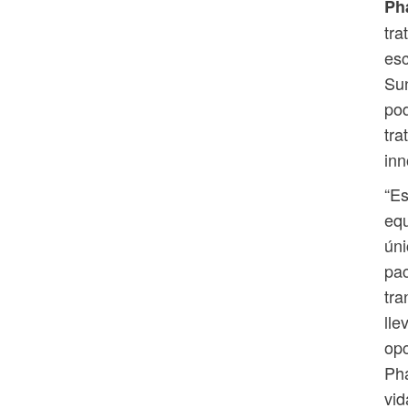
Ph
tra
esc
Sun
pod
tra
inn
“Es
equ
úni
pa
tra
ll
opc
Ph
vid