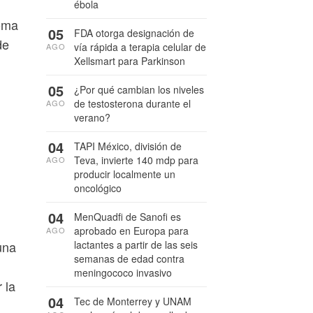
ébola
noma
05
FDA otorga designación de
de
vía rápida a terapia celular de
AGO
Xellsmart para Parkinson
05
¿Por qué cambian los niveles
de testosterona durante el
AGO
verano?
04
TAPI México, división de
Teva, invierte 140 mdp para
AGO
producir localmente un
oncológico
04
MenQuadfi de Sanofi es
aprobado en Europa para
AGO
lactantes a partir de las seis
una
semanas de edad contra
meningococo invasivo
 la
04
Tec de Monterrey y UNAM