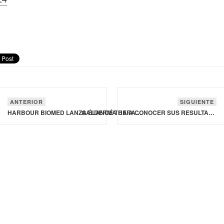
ANTERIOR
SIGUIENTE
HARBOUR BIOMED LANZA ÉLANCÉ THERAPEUTICS PARA IMPULSAR TERAPIAS DE PRÓXIMA GENERACIÓN CONTRA LA OBESIDAD
GALDERMA DA A CONOCER SUS RESULTADOS FINANCIEROS DE TODO 2024