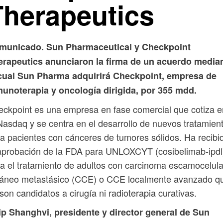
Therapeutics
municado. Sun Pharmaceutical y Checkpoint
erapeutics anunciaron la firma de un acuerdo media
 cual Sun Pharma adquirirá Checkpoint, empresa de
munoterapia y oncología dirigida, por 355 mdd.
ckpoint es una empresa en fase comercial que cotiza e
Nasdaq y se centra en el desarrollo de nuevos tratamien
a pacientes con cánceres de tumores sólidos. Ha recibi
aprobación de la FDA para UNLOXCYT (cosibelimab-ipdl
a el tratamiento de adultos con carcinoma escamocelula
táneo metastásico (CCE) o CCE localmente avanzado q
son candidatos a cirugía ni radioterapia curativas.
ip Shanghvi, presidente y director general de Sun