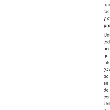
tra
fac
y o
pre
Una
tod
acc
que
int
(CV
dól
se 
de 
cen
Uni