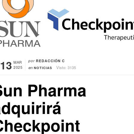
13
por
REDACCIÓN C
MAR
2025
en
Visto: 3135
NOTICIAS
Sun Pharma
dquirirá
Checkpoint