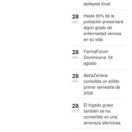
epilepsia focal
28
Hasta 90% de la
población presentará
JUL
algún grado de
enfermedad venosa
en su vida
28
FarmaForum
Dominicana: 04
JUL
agosto
28
AstraZeneca
consolida un sólido
JUL
primer semestre de
2026
28
El hígado graso
también se ha
JUL
convertido en una
amenaza silenciosa