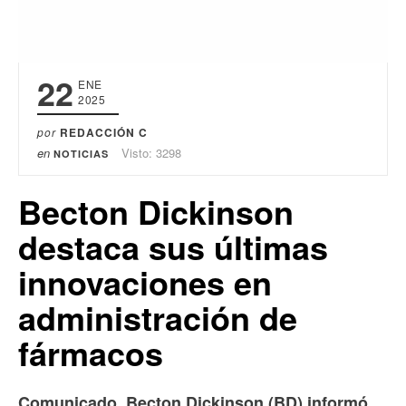
22
ENE
2025
por
REDACCIÓN C
en
Visto: 3298
NOTICIAS
Becton Dickinson
destaca sus últimas
innovaciones en
administración de
fármacos
Comunicado. Becton Dickinson (BD) informó