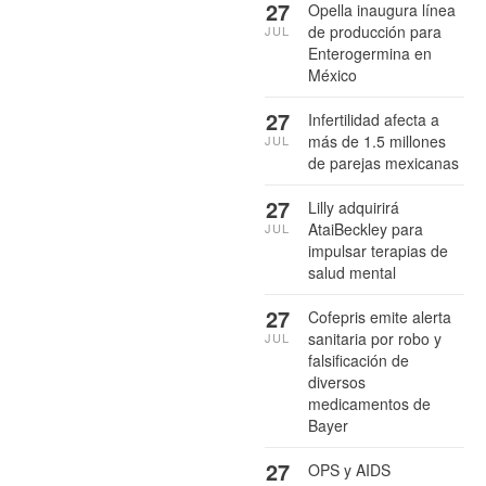
27
Opella inaugura línea
de producción para
JUL
Enterogermina en
México
27
Infertilidad afecta a
más de 1.5 millones
JUL
de parejas mexicanas
27
Lilly adquirirá
AtaiBeckley para
JUL
impulsar terapias de
salud mental
27
Cofepris emite alerta
sanitaria por robo y
JUL
falsificación de
diversos
medicamentos de
Bayer
27
OPS y AIDS