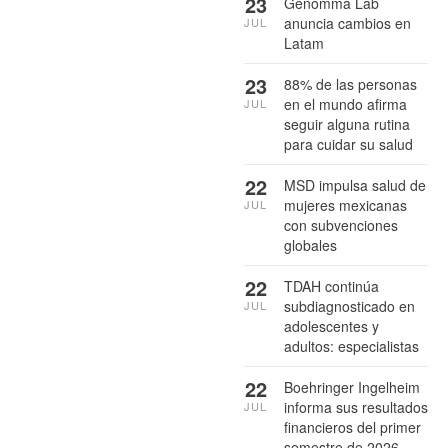
23
Genomma Lab
anuncia cambios en
JUL
Latam
23
88% de las personas
en el mundo afirma
JUL
seguir alguna rutina
para cuidar su salud
22
MSD impulsa salud de
mujeres mexicanas
JUL
con subvenciones
globales
22
TDAH continúa
subdiagnosticado en
JUL
adolescentes y
adultos: especialistas
22
Boehringer Ingelheim
informa sus resultados
JUL
financieros del primer
semestre de 2026