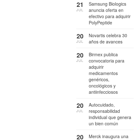
21
Samsung Biologics
anuncia oferta en
JUL
efectivo para adquirir
PolyPeptide
20
Novartis celebra 30
años de avances
JUL
20
Birmex publica
convocatoria para
JUL
adquirir
medicamentos
genéricos,
oncológicos y
antiinfecciosos
20
Autocuidado,
responsabilidad
JUL
individual que genera
un bien común
20
Merck inaugura una