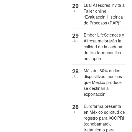
29
Lual Asesores invita al
Taller online
JUL
“Evaluación Histórica
de Procesos (RAP)”
29
Ember LifeSciences y
Alfresa mejorarán la
JUL
calidad de la cadena
de frío farmacéutica
en Japón
28
Más del 60% de los
dispositivos médicos
JUL
que México produce
se destinan a
exportación
28
Eurofarma presenta
en México solicitud de
JUL
registro para XCOPRI
(cenobamato),
tratamiento para