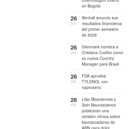
oftalmológico infantil
en Bogotá
26
Almirall anuncio sus
resultados financieros
JUL
del primer semestre
de 2026
26
Glenmark nombra a
Cristiane Coelho como
JUL
su nueva Country
Manager para Brasil
26
FDA aprueba
TYLENOL con
JUL
naproxeno
26
Lilac Biosciences y
Soin Neuroscience
JUL
publicarán una
revisión clínica sobre
biomarcadores de
ARN para dolor