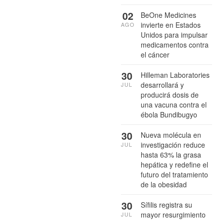
02
BeOne Medicines
invierte en Estados
AGO
Unidos para impulsar
medicamentos contra
el cáncer
30
Hilleman Laboratories
desarrollará y
JUL
producirá dosis de
una vacuna contra el
ébola Bundibugyo
30
Nueva molécula en
investigación reduce
JUL
hasta 63% la grasa
hepática y redefine el
futuro del tratamiento
de la obesidad
30
Sífilis registra su
mayor resurgimiento
JUL