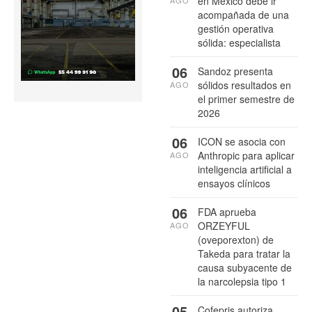
en México debe ir
AGO
acompañada de una
gestión operativa
sólida: especialista
06
Sandoz presenta
sólidos resultados en
AGO
el primer semestre de
2026
06
ICON se asocia con
Anthropic para aplicar
AGO
inteligencia artificial a
ensayos clínicos
06
FDA aprueba
ORZEYFUL
AGO
(oveporexton) de
Takeda para tratar la
causa subyacente de
la narcolepsia tipo 1
05
Cofepris autoriza