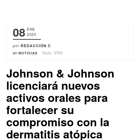
08
ENE
2025
por
REDACCIÓN C
en
Visto: 3763
NOTICIAS
Johnson & Johnson
licenciará nuevos
activos orales para
fortalecer su
compromiso con la
dermatitis atópica