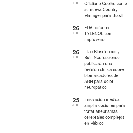
Cristiane Coelho como
JUL
su nueva Country
Manager para Brasil
26
FDA aprueba
TYLENOL con
JUL
naproxeno
26
Lilac Biosciences y
Soin Neuroscience
JUL
publicarán una
revisión clínica sobre
biomarcadores de
ARN para dolor
neuropático
25
Innovación médica
amplía opciones para
JUL
tratar aneurismas
cerebrales complejos
en México