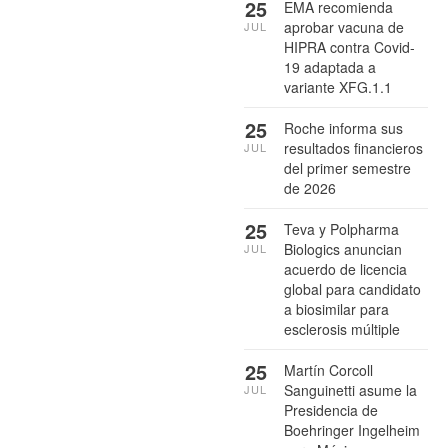
25
EMA recomienda
aprobar vacuna de
JUL
HIPRA contra Covid-
19 adaptada a
variante XFG.1.1
25
Roche informa sus
resultados financieros
JUL
del primer semestre
de 2026
25
Teva y Polpharma
Biologics anuncian
JUL
acuerdo de licencia
global para candidato
a biosimilar para
esclerosis múltiple
25
Martín Corcoll
Sanguinetti asume la
JUL
Presidencia de
Boehringer Ingelheim