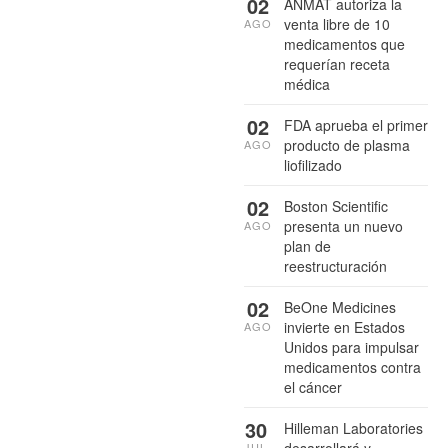
02
ANMAT autoriza la
venta libre de 10
AGO
medicamentos que
requerían receta
médica
02
FDA aprueba el primer
producto de plasma
AGO
liofilizado
02
Boston Scientific
presenta un nuevo
AGO
plan de
reestructuración
02
BeOne Medicines
invierte en Estados
AGO
Unidos para impulsar
medicamentos contra
el cáncer
30
Hilleman Laboratories
JUL