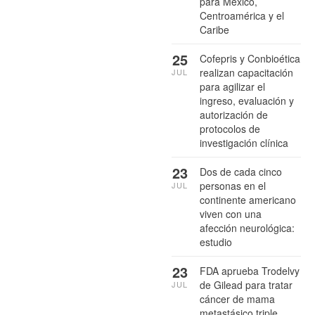
para México,
Centroamérica y el
Caribe
25
Cofepris y Conbioética
realizan capacitación
JUL
para agilizar el
ingreso, evaluación y
autorización de
protocolos de
investigación clínica
23
Dos de cada cinco
personas en el
JUL
continente americano
viven con una
afección neurológica:
estudio
23
FDA aprueba Trodelvy
de Gilead para tratar
JUL
cáncer de mama
metastásico triple