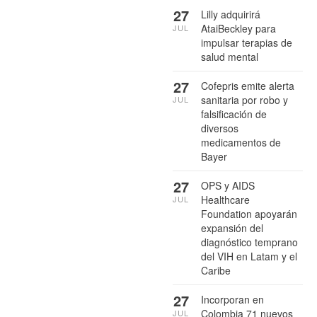
27
Lilly adquirirá
AtaiBeckley para
JUL
impulsar terapias de
salud mental
27
Cofepris emite alerta
sanitaria por robo y
JUL
falsificación de
diversos
medicamentos de
Bayer
27
OPS y AIDS
Healthcare
JUL
Foundation apoyarán
expansión del
diagnóstico temprano
del VIH en Latam y el
Caribe
27
Incorporan en
Colombia 71 nuevos
JUL