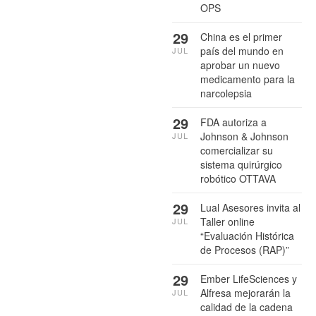
OPS
29
China es el primer
país del mundo en
JUL
aprobar un nuevo
medicamento para la
narcolepsia
29
FDA autoriza a
Johnson & Johnson
JUL
comercializar su
sistema quirúrgico
robótico OTTAVA
29
Lual Asesores invita al
Taller online
JUL
“Evaluación Histórica
de Procesos (RAP)”
29
Ember LifeSciences y
Alfresa mejorarán la
JUL
calidad de la cadena