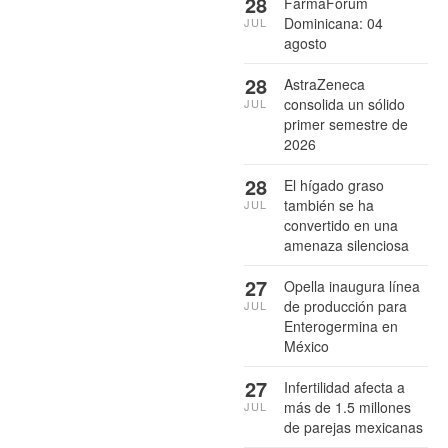
28
FarmaForum
Dominicana: 04
JUL
agosto
28
AstraZeneca
consolida un sólido
JUL
primer semestre de
2026
28
El hígado graso
también se ha
JUL
convertido en una
amenaza silenciosa
27
Opella inaugura línea
de producción para
JUL
Enterogermina en
México
27
Infertilidad afecta a
más de 1.5 millones
JUL
de parejas mexicanas