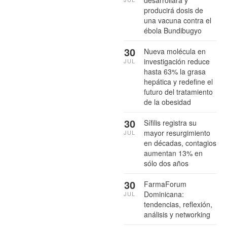
desarrollará y
producirá dosis de
una vacuna contra el
ébola Bundibugyo
30
Nueva molécula en
investigación reduce
JUL
hasta 63% la grasa
hepática y redefine el
futuro del tratamiento
de la obesidad
30
Sífilis registra su
mayor resurgimiento
JUL
en décadas, contagios
aumentan 13% en
sólo dos años
30
FarmaForum
Dominicana:
JUL
tendencias, reflexión,
análisis y networking