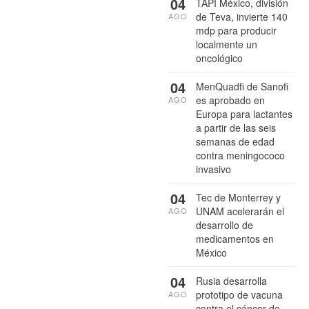
04
TAPI México, división
de Teva, invierte 140
AGO
mdp para producir
localmente un
oncológico
04
MenQuadfi de Sanofi
es aprobado en
AGO
Europa para lactantes
a partir de las seis
semanas de edad
contra meningococo
invasivo
04
Tec de Monterrey y
UNAM acelerarán el
AGO
desarrollo de
medicamentos en
México
04
Rusia desarrolla
prototipo de vacuna
AGO
contra el cáncer de