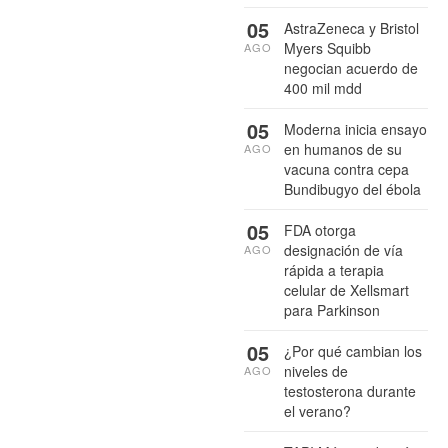
05
AstraZeneca y Bristol
Myers Squibb
AGO
negocian acuerdo de
400 mil mdd
05
Moderna inicia ensayo
en humanos de su
AGO
vacuna contra cepa
Bundibugyo del ébola
05
FDA otorga
designación de vía
AGO
rápida a terapia
celular de Xellsmart
para Parkinson
05
¿Por qué cambian los
niveles de
AGO
testosterona durante
el verano?