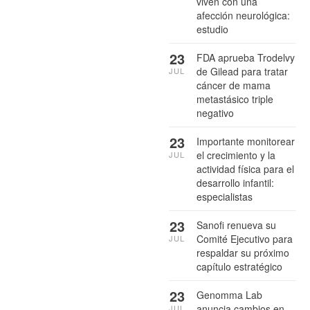
viven con una
afección neurológica:
estudio
23
FDA aprueba Trodelvy
de Gilead para tratar
JUL
cáncer de mama
metastásico triple
negativo
23
Importante monitorear
el crecimiento y la
JUL
actividad física para el
desarrollo infantil:
especialistas
23
Sanofi renueva su
Comité Ejecutivo para
JUL
respaldar su próximo
capítulo estratégico
23
Genomma Lab
anuncia cambios en
JUL