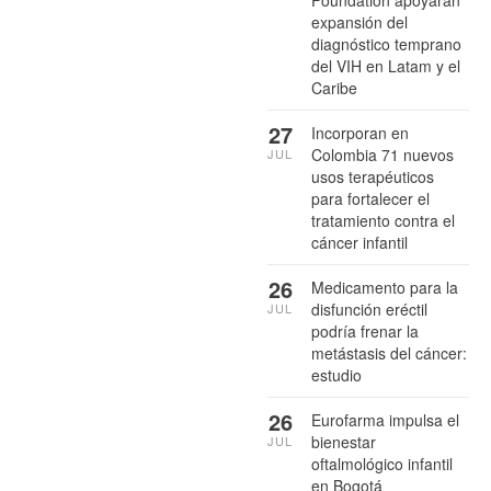
Foundation apoyarán
expansión del
diagnóstico temprano
del VIH en Latam y el
Caribe
27
Incorporan en
Colombia 71 nuevos
JUL
usos terapéuticos
para fortalecer el
tratamiento contra el
cáncer infantil
26
Medicamento para la
disfunción eréctil
JUL
podría frenar la
metástasis del cáncer:
estudio
26
Eurofarma impulsa el
bienestar
JUL
oftalmológico infantil
en Bogotá