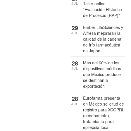
Taller online
JUL
“Evaluación Histórica
de Procesos (RAP)”
29
Ember LifeSciences y
Alfresa mejorarán la
JUL
calidad de la cadena
de frío farmacéutica
en Japón
28
Más del 60% de los
dispositivos médicos
JUL
que México produce
se destinan a
exportación
28
Eurofarma presenta
en México solicitud de
JUL
registro para XCOPRI
(cenobamato),
tratamiento para
epilepsia focal