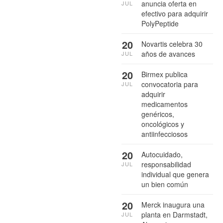
anuncia oferta en
JUL
efectivo para adquirir
PolyPeptide
20
Novartis celebra 30
años de avances
JUL
20
Birmex publica
convocatoria para
JUL
adquirir
medicamentos
genéricos,
oncológicos y
antiinfecciosos
20
Autocuidado,
responsabilidad
JUL
individual que genera
un bien común
20
Merck inaugura una
planta en Darmstadt,
JUL