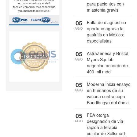
para pacientes con
miastenia gravis
05
Falta de diagnóstico
oportuno agrava la
AGO
gastritis en México:
especialistas
05
AstraZeneca y Bristol
Myers Squibb
AGO
negocian acuerdo de
400 mil mdd
05
Moderna inicia ensayo
en humanos de su
AGO
vacuna contra cepa
Bundibugyo del ébola
05
FDA otorga
designación de vía
AGO
rápida a terapia
celular de Xellsmart