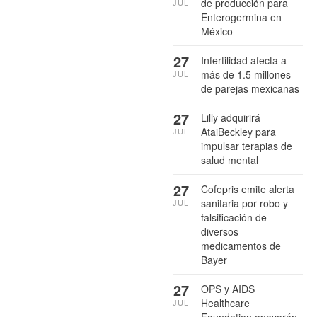
de producción para
JUL
Enterogermina en
México
27
Infertilidad afecta a
más de 1.5 millones
JUL
de parejas mexicanas
27
Lilly adquirirá
AtaiBeckley para
JUL
impulsar terapias de
salud mental
27
Cofepris emite alerta
sanitaria por robo y
JUL
falsificación de
diversos
medicamentos de
Bayer
27
OPS y AIDS
Healthcare
JUL