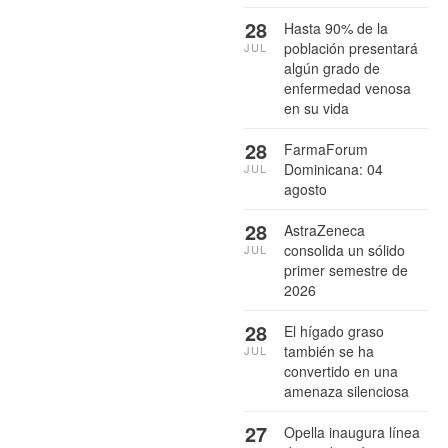
28
Hasta 90% de la
población presentará
JUL
algún grado de
enfermedad venosa
en su vida
28
FarmaForum
Dominicana: 04
JUL
agosto
28
AstraZeneca
consolida un sólido
JUL
primer semestre de
2026
28
El hígado graso
también se ha
JUL
convertido en una
amenaza silenciosa
27
Opella inaugura línea