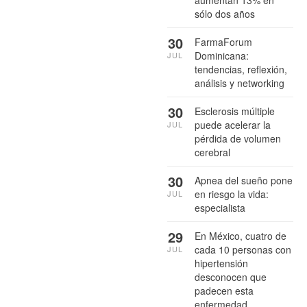
aumentan 13% en
sólo dos años
30
FarmaForum
Dominicana:
JUL
tendencias, reflexión,
análisis y networking
30
Esclerosis múltiple
puede acelerar la
JUL
pérdida de volumen
cerebral
30
Apnea del sueño pone
en riesgo la vida:
JUL
especialista
29
En México, cuatro de
cada 10 personas con
JUL
hipertensión
desconocen que
padecen esta
enfermedad