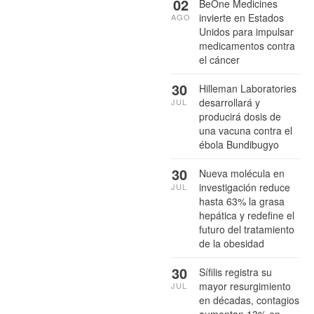
02
BeOne Medicines
invierte en Estados
AGO
Unidos para impulsar
medicamentos contra
el cáncer
30
Hilleman Laboratories
desarrollará y
JUL
producirá dosis de
una vacuna contra el
ébola Bundibugyo
30
Nueva molécula en
investigación reduce
JUL
hasta 63% la grasa
hepática y redefine el
futuro del tratamiento
de la obesidad
30
Sífilis registra su
mayor resurgimiento
JUL
en décadas, contagios