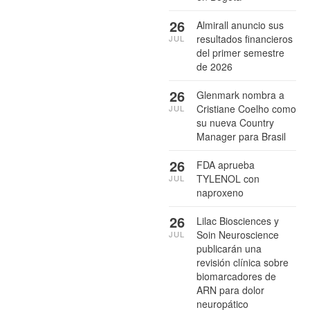
26
Almirall anuncio sus
resultados financieros
JUL
del primer semestre
de 2026
26
Glenmark nombra a
Cristiane Coelho como
JUL
su nueva Country
Manager para Brasil
26
FDA aprueba
TYLENOL con
JUL
naproxeno
26
Lilac Biosciences y
Soin Neuroscience
JUL
publicarán una
revisión clínica sobre
biomarcadores de
ARN para dolor
neuropático