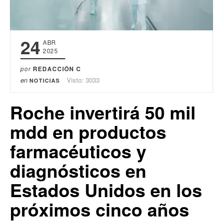
24
ABR
2025
por
REDACCIÓN C
en
Visto: 3033
NOTICIAS
Roche invertirá 50 mil
mdd en productos
farmacéuticos y
diagnósticos en
Estados Unidos en los
próximos cinco años