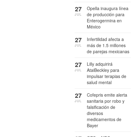
27
Opella inaugura línea
de producción para
JUL
Enterogermina en
México
27
Infertilidad afecta a
más de 1.5 millones
JUL
de parejas mexicanas
27
Lilly adquirirá
AtaiBeckley para
JUL
impulsar terapias de
salud mental
27
Cofepris emite alerta
sanitaria por robo y
JUL
falsificación de
diversos
medicamentos de
Bayer