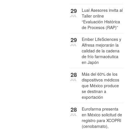
29
Lual Asesores invita al
Taller online
JUL
“Evaluación Histórica
de Procesos (RAP)”
29
Ember LifeSciences y
Alfresa mejorarán la
JUL
calidad de la cadena
de frío farmacéutica
en Japón
28
Más del 60% de los
dispositivos médicos
JUL
que México produce
se destinan a
exportación
28
Eurofarma presenta
en México solicitud de
JUL
registro para XCOPRI
(cenobamato),