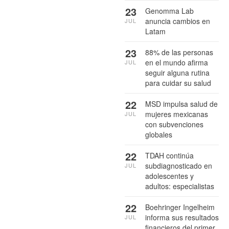
23
Genomma Lab
anuncia cambios en
JUL
Latam
23
88% de las personas
en el mundo afirma
JUL
seguir alguna rutina
para cuidar su salud
22
MSD impulsa salud de
mujeres mexicanas
JUL
con subvenciones
globales
22
TDAH continúa
subdiagnosticado en
JUL
adolescentes y
adultos: especialistas
22
Boehringer Ingelheim
informa sus resultados
JUL
financieros del primer