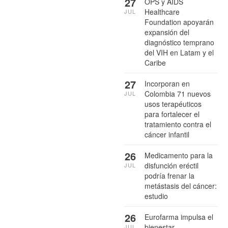
27
OPS y AIDS
Healthcare
JUL
Foundation apoyarán
expansión del
diagnóstico temprano
del VIH en Latam y el
Caribe
27
Incorporan en
Colombia 71 nuevos
JUL
usos terapéuticos
para fortalecer el
tratamiento contra el
cáncer infantil
26
Medicamento para la
disfunción eréctil
JUL
podría frenar la
metástasis del cáncer:
estudio
26
Eurofarma impulsa el
bienestar
JUL