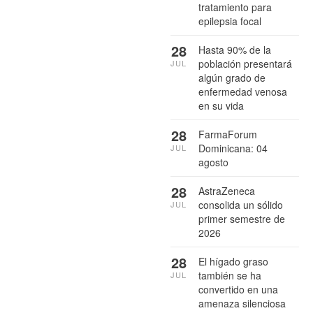
tratamiento para
epilepsia focal
28
Hasta 90% de la
población presentará
JUL
algún grado de
enfermedad venosa
en su vida
28
FarmaForum
Dominicana: 04
JUL
agosto
28
AstraZeneca
consolida un sólido
JUL
primer semestre de
2026
28
El hígado graso
también se ha
JUL
convertido en una
amenaza silenciosa