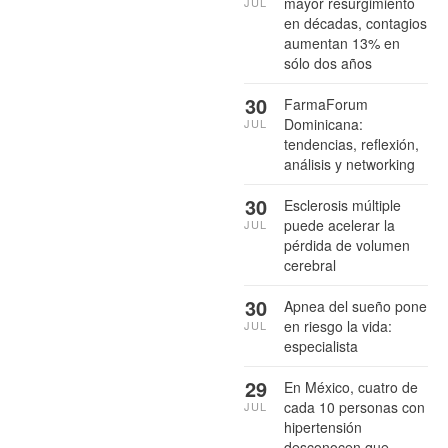
mayor resurgimiento
JUL
en décadas, contagios
aumentan 13% en
sólo dos años
30
FarmaForum
Dominicana:
JUL
tendencias, reflexión,
análisis y networking
30
Esclerosis múltiple
puede acelerar la
JUL
pérdida de volumen
cerebral
30
Apnea del sueño pone
en riesgo la vida:
JUL
especialista
29
En México, cuatro de
cada 10 personas con
JUL
hipertensión
desconocen que