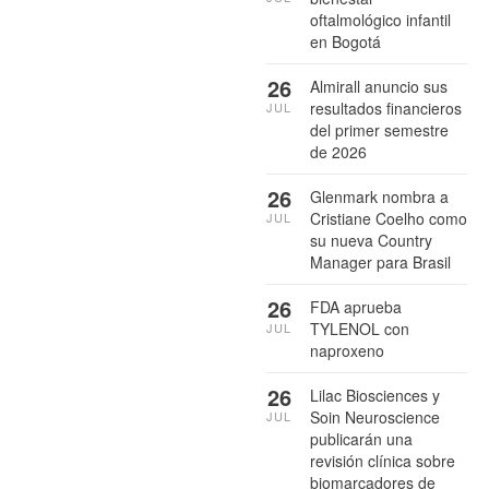
oftalmológico infantil
en Bogotá
26
Almirall anuncio sus
resultados financieros
JUL
del primer semestre
de 2026
26
Glenmark nombra a
Cristiane Coelho como
JUL
su nueva Country
Manager para Brasil
26
FDA aprueba
TYLENOL con
JUL
naproxeno
26
Lilac Biosciences y
Soin Neuroscience
JUL
publicarán una
revisión clínica sobre
biomarcadores de