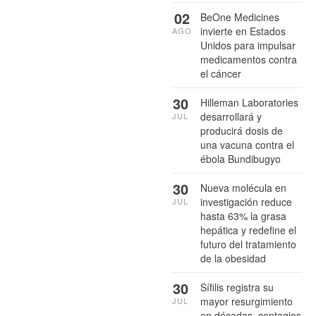
02
BeOne Medicines
invierte en Estados
AGO
Unidos para impulsar
medicamentos contra
el cáncer
30
Hilleman Laboratories
desarrollará y
JUL
producirá dosis de
una vacuna contra el
ébola Bundibugyo
30
Nueva molécula en
investigación reduce
JUL
hasta 63% la grasa
hepática y redefine el
futuro del tratamiento
de la obesidad
30
Sífilis registra su
mayor resurgimiento
JUL
en décadas, contagios