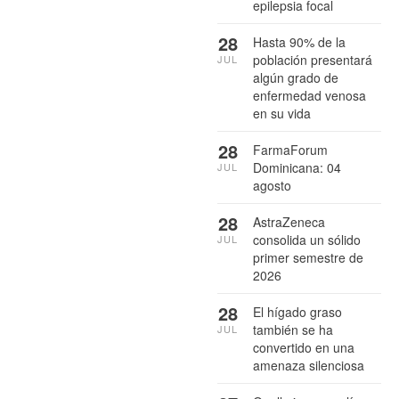
epilepsia focal
28
Hasta 90% de la
población presentará
JUL
algún grado de
enfermedad venosa
en su vida
28
FarmaForum
Dominicana: 04
JUL
agosto
28
AstraZeneca
consolida un sólido
JUL
primer semestre de
2026
28
El hígado graso
también se ha
JUL
convertido en una
amenaza silenciosa