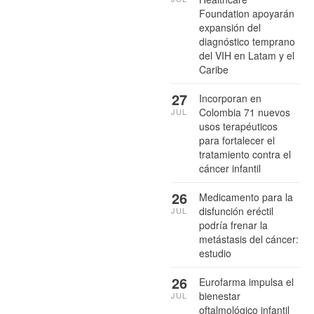
Foundation apoyarán
expansión del
diagnóstico temprano
del VIH en Latam y el
Caribe
27
Incorporan en
Colombia 71 nuevos
JUL
usos terapéuticos
para fortalecer el
tratamiento contra el
cáncer infantil
26
Medicamento para la
disfunción eréctil
JUL
podría frenar la
metástasis del cáncer:
estudio
26
Eurofarma impulsa el
bienestar
JUL
oftalmológico infantil