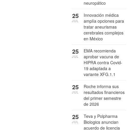
neuropático
25
Innovación médica
amplía opciones para
JUL
tratar aneurismas
cerebrales complejos
en México
25
EMA recomienda
aprobar vacuna de
JUL
HIPRA contra Covid-
19 adaptada a
variante XFG.1.1
25
Roche informa sus
resultados financieros
JUL
del primer semestre
de 2026
25
Teva y Polpharma
Biologics anuncian
JUL
acuerdo de licencia