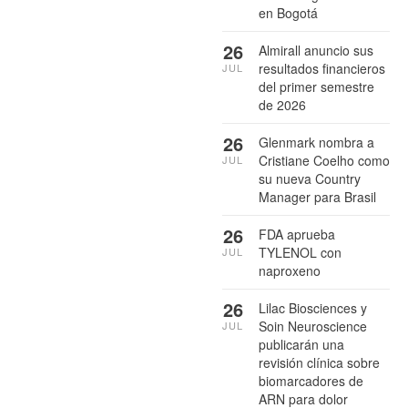
en Bogotá
26
Almirall anuncio sus
resultados financieros
JUL
del primer semestre
de 2026
26
Glenmark nombra a
Cristiane Coelho como
JUL
su nueva Country
Manager para Brasil
26
FDA aprueba
TYLENOL con
JUL
naproxeno
26
Lilac Biosciences y
Soin Neuroscience
JUL
publicarán una
revisión clínica sobre
biomarcadores de
ARN para dolor