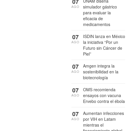
07
UNAM diseña
simulador gástrico
AGO
para evaluar la
eficacia de
medicamentos
07
ISDIN lanza en México
la iniciativa “Por un
AGO
Futuro sin Cáncer de
Piel”
07
Amgen integra la
sostenibilidad en la
AGO
biotecnología
07
OMS recomienda
ensayos con vacuna
AGO
Ervebo contra el ébola
07
Aumentan infecciones
por VIH en Latam
AGO
mientras el
financiamiento global