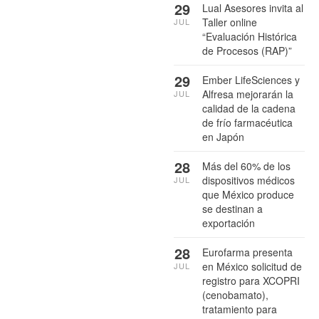
29
Lual Asesores invita al
Taller online
JUL
“Evaluación Histórica
de Procesos (RAP)”
29
Ember LifeSciences y
Alfresa mejorarán la
JUL
calidad de la cadena
de frío farmacéutica
en Japón
28
Más del 60% de los
dispositivos médicos
JUL
que México produce
se destinan a
exportación
28
Eurofarma presenta
en México solicitud de
JUL
registro para XCOPRI
(cenobamato),
tratamiento para