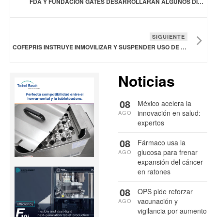
FDA Y FUNDACIÓN GATES DESARROLLARÁN ALGUNOS DIAGNÓSTICOS A TRAVÉS DEL ALIENTO
SIGUIENTE
COFEPRIS INSTRUYE INMOVILIZAR Y SUSPENDER USO DE L-ASPARAGINASA, MARCA L-ASPAL-P
Noticias
08
México acelera la
innovación en salud:
AGO
expertos
08
Fármaco usa la
glucosa para frenar
AGO
expansión del cáncer
en ratones
08
OPS pide reforzar
vacunación y
AGO
vigilancia por aumento