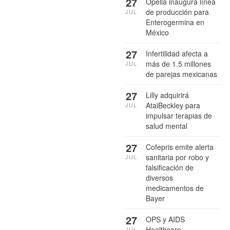
27
Opella inaugura línea
de producción para
JUL
Enterogermina en
México
27
Infertilidad afecta a
más de 1.5 millones
JUL
de parejas mexicanas
27
Lilly adquirirá
AtaiBeckley para
JUL
impulsar terapias de
salud mental
27
Cofepris emite alerta
sanitaria por robo y
JUL
falsificación de
diversos
medicamentos de
Bayer
27
OPS y AIDS
Healthcare
JUL