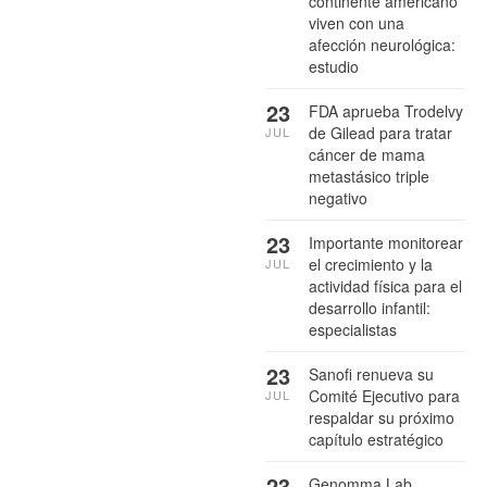
continente americano
viven con una
afección neurológica:
estudio
23
FDA aprueba Trodelvy
de Gilead para tratar
JUL
cáncer de mama
metastásico triple
negativo
23
Importante monitorear
el crecimiento y la
JUL
actividad física para el
desarrollo infantil:
especialistas
23
Sanofi renueva su
Comité Ejecutivo para
JUL
respaldar su próximo
capítulo estratégico
23
Genomma Lab