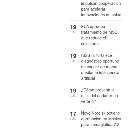
impulsan cooperación
para acelerar
innovaciones de salud
19
FDA aprueba
tratamiento de MSD
JUL
que reduce el
colesterol
19
ISSSTE fortalece
diagnóstico oportuno
JUL
de cáncer de mama
mediante inteligencia
artificial
19
¿Cómo prevenir la
otitis del nadador en
JUL
verano?
17
Novo Nordisk obtiene
aprobación en México
JUL
para semaglutida 7.2