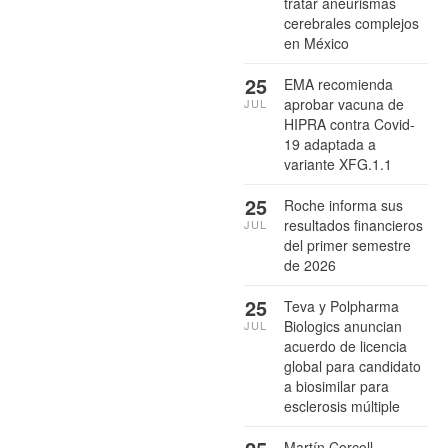
tratar aneurismas
cerebrales complejos
en México
25
EMA recomienda
aprobar vacuna de
JUL
HIPRA contra Covid-
19 adaptada a
variante XFG.1.1
25
Roche informa sus
resultados financieros
JUL
del primer semestre
de 2026
25
Teva y Polpharma
Biologics anuncian
JUL
acuerdo de licencia
global para candidato
a biosimilar para
esclerosis múltiple
Martín Corcoll