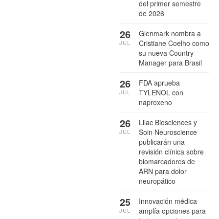
del primer semestre
de 2026
26
Glenmark nombra a
Cristiane Coelho como
JUL
su nueva Country
Manager para Brasil
26
FDA aprueba
TYLENOL con
JUL
naproxeno
26
Lilac Biosciences y
Soin Neuroscience
JUL
publicarán una
revisión clínica sobre
biomarcadores de
ARN para dolor
neuropático
25
Innovación médica
amplía opciones para
JUL