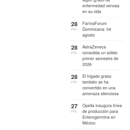
enfermedad venosa
en su vida
28
FarmaForum
Dominicana: 04
JUL
agosto
28
AstraZeneca
consolida un sólido
JUL
primer semestre de
2026
28
El hígado graso
también se ha
JUL
convertido en una
amenaza silenciosa
27
Opella inaugura línea
de producción para
JUL
Enterogermina en
México