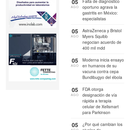
05
Falta de diagnóstico
oportuno agrava la
AGO
gastritis en México:
especialistas
05
AstraZeneca y Bristol
Myers Squibb
AGO
negocian acuerdo de
400 mil mdd
05
Moderna inicia ensayo
en humanos de su
AGO
vacuna contra cepa
Bundibugyo del ébola
05
FDA otorga
designación de vía
AGO
rápida a terapia
celular de Xellsmart
para Parkinson
05
¿Por qué cambian los
niveles de
AGO