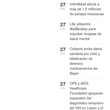
27
Infertilidad afecta a
más de 1.5 millones
JUL
de parejas mexicanas
27
Lilly adquirirá
AtaiBeckley para
JUL
impulsar terapias de
salud mental
27
Cofepris emite alerta
sanitaria por robo y
JUL
falsificación de
diversos
medicamentos de
Bayer
27
OPS y AIDS
Healthcare
JUL
Foundation apoyarán
expansión del
diagnóstico temprano
del VIH en Latam y el