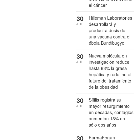
el cáncer
30
Hilleman Laboratories
desarrollará y
JUL
producirá dosis de
una vacuna contra el
ébola Bundibugyo
30
Nueva molécula en
investigación reduce
JUL
hasta 63% la grasa
hepática y redefine el
futuro del tratamiento
de la obesidad
30
Sífilis registra su
mayor resurgimiento
JUL
en décadas, contagios
aumentan 13% en
sólo dos años
30
FarmaForum