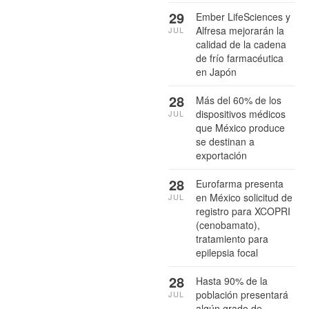
29
Ember LifeSciences y
Alfresa mejorarán la
JUL
calidad de la cadena
de frío farmacéutica
en Japón
28
Más del 60% de los
dispositivos médicos
JUL
que México produce
se destinan a
exportación
28
Eurofarma presenta
en México solicitud de
JUL
registro para XCOPRI
(cenobamato),
tratamiento para
epilepsia focal
28
Hasta 90% de la
población presentará
JUL
algún grado de