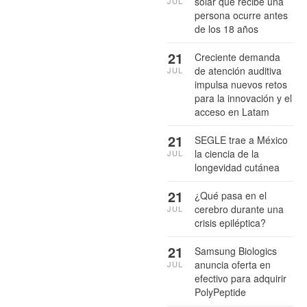
solar que recibe una
JUL
persona ocurre antes
de los 18 años
21
Creciente demanda
de atención auditiva
JUL
impulsa nuevos retos
para la innovación y el
acceso en Latam
21
SEGLE trae a México
la ciencia de la
JUL
longevidad cutánea
21
¿Qué pasa en el
cerebro durante una
JUL
crisis epiléptica?
21
Samsung Biologics
anuncia oferta en
JUL
efectivo para adquirir
PolyPeptide