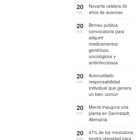
20
Novartis celebra 30
años de avances
JUL
20
Birmex publica
convocatoria para
JUL
adquirir
medicamentos
genéricos,
oncológicos y
antiinfecciosos
20
Autocuidado,
responsabilidad
JUL
individual que genera
un bien común
20
Merck inaugura una
planta en Darmstadt,
JUL
Alemania
20
47% de los mexicanos
tendrá obesidad para
JUL