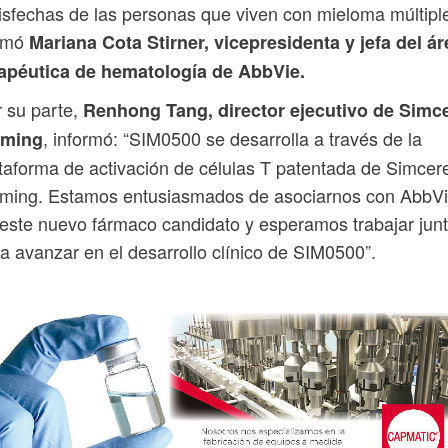
isfechas de las personas que viven con mieloma múltiple
irmó
Mariana Cota Stirner, vicepresidenta y jefa del ár
rapéutica de hematología de AbbVie.
 su parte,
Renhong Tang, director ejecutivo de Simc
, informó: “SIM0500 se desarrolla a través de la
iming
taforma de activación de células T patentada de Simcer
iming. Estamos entusiasmados de asociarnos con AbbV
este nuevo fármaco candidato y esperamos trabajar jun
a avanzar en el desarrollo clínico de SIM0500”.