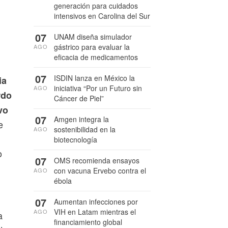
generación para cuidados
intensivos en Carolina del Sur
07
UNAM diseña simulador
gástrico para evaluar la
AGO
eficacia de medicamentos
07
ISDIN lanza en México la
ia
iniciativa “Por un Futuro sin
AGO
rdo
Cáncer de Piel”
vo
07
Amgen integra la
e
sostenibilidad en la
AGO
biotecnología
o
07
OMS recomienda ensayos
con vacuna Ervebo contra el
AGO
ébola
07
Aumentan infecciones por
VIH en Latam mientras el
AGO
a
financiamiento global