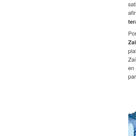
sat
af
te
Por
Za
pla
Za
en 
par