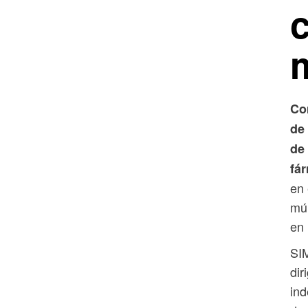
Co
de
de
fá
en 
múl
en 
SIM
di
ind