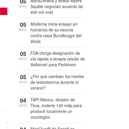
05
AstraZeneca y Bristol Myers
Squibb negocian acuerdo de
AGO
400 mil mdd
05
Moderna inicia ensayo en
humanos de su vacuna
AGO
contra cepa Bundibugyo del
ébola
05
FDA otorga designación de
vía rápida a terapia celular de
AGO
Xellsmart para Parkinson
05
¿Por qué cambian los niveles
de testosterona durante el
AGO
verano?
04
TAPI México, división de
Teva, invierte 140 mdp para
AGO
producir localmente un
oncológico
MenQuadfi de Sanofi es