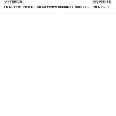
ANTERIOR
SIGUIENTE
EN MÉXICO, INER REDUCE DE DOS SEMANAS A CUATRO HORAS EL TIEMPO PARA DIAGNOSTICAR TUBERCULOSIS RESISTENTE
MÉXICO Y ESTADOS UNIDOS SE UNEN EN HISTÓRICA CAMPAÑA BINACIONAL DE VACUNACIÓN EN LA FRONTERA