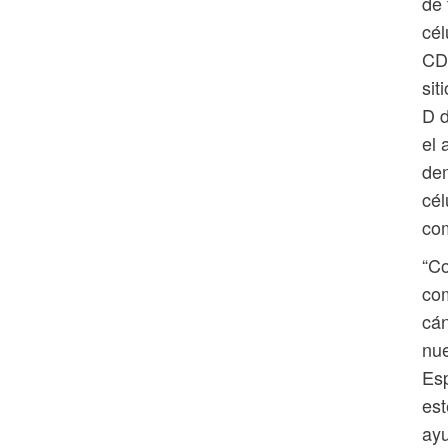
de 
cél
CD3
sit
D d
el 
dem
cél
com
“Co
co
cán
nue
Esp
est
ayu