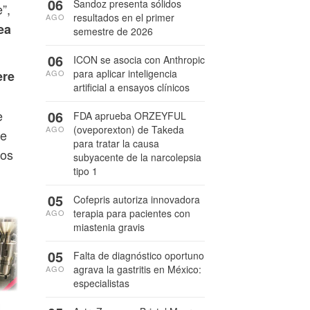
06
Sandoz presenta sólidos
”,
resultados en el primer
AGO
ea
semestre de 2026
06
ICON se asocia con Anthropic
para aplicar inteligencia
ere
AGO
artificial a ensayos clínicos
e
06
FDA aprueba ORZEYFUL
(oveporexton) de Takeda
AGO
ie
para tratar la causa
tos
subyacente de la narcolepsia
tipo 1
05
Cofepris autoriza innovadora
terapia para pacientes con
AGO
miastenia gravis
05
Falta de diagnóstico oportuno
agrava la gastritis en México:
AGO
especialistas