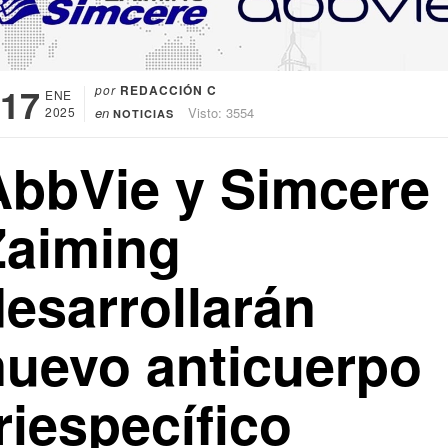
17
por
REDACCIÓN C
ENE
2025
en
Visto: 3554
NOTICIAS
AbbVie y Simcere
Zaiming
desarrollarán
nuevo anticuerpo
riespecífico