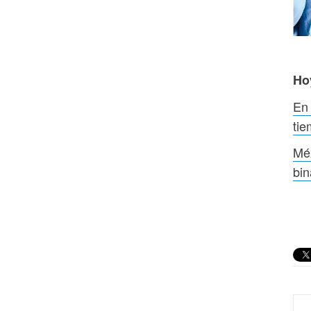
Ho
En 
tie
Méx
bin