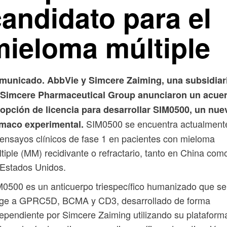
candidato para el
mieloma múltiple
municado. AbbVie y Simcere Zaiming, una subsidiar
 Simcere Pharmaceutical Group anunciaron un acue
 opción de licencia para desarrollar SIM0500, un nue
SIM0500 se encuentra actualment
rmaco experimental.
ensayos clínicos de fase 1 en pacientes con mieloma
tiple (MM) recidivante o refractario, tanto en China com
Estados Unidos.
0500 es un anticuerpo triespecífico humanizado que se
rige a GPRC5D, BCMA y CD3, desarrollado de forma
ependiente por Simcere Zaiming utilizando su plataform