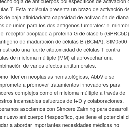
tecnología de anticuerpos poliespecíficos de activación 
ulas T. Esta molécula presenta un brazo de activación d
 de baja afinidad/alta capacidad de activación de diana
ios de unión para los dos antígenos tumorales: el miemb
el receptor acoplado a proteína G de clase 5 (GPRC5D)
antígeno de maduración de células B (BCMA). SIM0500
ostrado una fuerte citotoxicidad de células T contra
ulas de mieloma múltiple (MM) al aprovechar una
binación de varios efectos antitumorales.
mo líder en neoplasias hematológicas, AbbVie se
mpromete a promover tratamientos innovadores para
ceres complejos como el mieloma múltiple a través de
stros incansables esfuerzos de I+D y colaboraciones.
eramos asociarnos con Simcere Zaiming para desarroll
e nuevo anticuerpo triespecífico, que tiene el potencial 
dar a abordar importantes necesidades médicas no