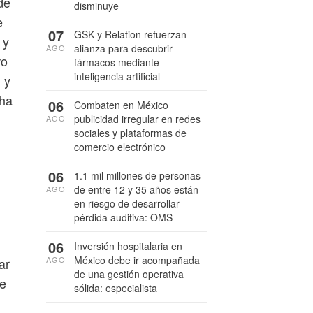
de
disminuye
e
07
GSK y Relation refuerzan
 y
alianza para descubrir
AGO
ro
fármacos mediante
inteligencia artificial
 y
 ha
06
Combaten en México
publicidad irregular en redes
AGO
sociales y plataformas de
comercio electrónico
06
1.1 mil millones de personas
de entre 12 y 35 años están
AGO
en riesgo de desarrollar
pérdida auditiva: OMS
06
Inversión hospitalaria en
México debe ir acompañada
AGO
ar
de una gestión operativa
de
sólida: especialista